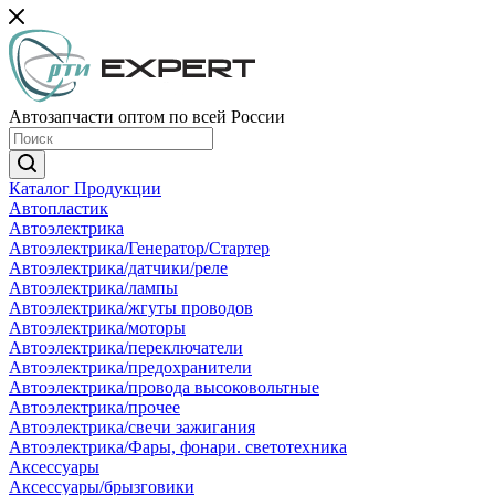
Автозапчасти оптом по всей России
Каталог Продукции
Автопластик
Автоэлектрика
Автоэлектрика/Генератор/Стартер
Автоэлектрика/датчики/реле
Автоэлектрика/лампы
Автоэлектрика/жгуты проводов
Автоэлектрика/моторы
Автоэлектрика/переключатели
Автоэлектрика/предохранители
Автоэлектрика/провода высоковольтные
Автоэлектрика/прочее
Автоэлектрика/свечи зажигания
Автоэлектрика/Фары, фонари. светотехника
Аксессуары
Аксессуары/брызговики