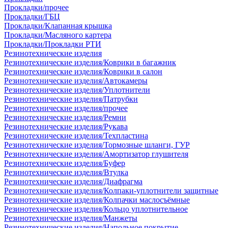
Прокладки/прочее
Прокладки/ГБЦ
Прокладки/Клапанная крышка
Прокладки/Масляного картера
Прокладки/Прокладки РТИ
Резинотехнические изделия
Резинотехнические изделия/Коврики в багажник
Резинотехнические изделия/Коврики в салон
Резинотехнические изделия/Автокамеры
Резинотехнические изделия/Уплотнители
Резинотехнические изделия/Патрубки
Резинотехнические изделия/прочее
Резинотехнические изделия/Ремни
Резинотехнические изделия/Рукава
Резинотехнические изделия/Техпластина
Резинотехнические изделия/Тормозные шланги, ГУР
Резинотехнические изделия/Амортизатор глушителя
Резинотехнические изделия/Буфер
Резинотехнические изделия/Втулка
Резинотехнические изделия/Диафрагма
Резинотехнические изделия/Колпаки-уплотнители защитные
Резинотехнические изделия/Колпачки маслосъёмные
Резинотехнические изделия/Кольцо уплотнительное
Резинотехнические изделия/Манжеты
Резинотехнические изделия/Напольное покрытие