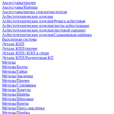
Аксессуары/прочее
Аксессуары/Наборы
Аксессуары/щетки стеклоочистителя
Асбестотехнические изделия
Асбестотехнические изделия/бумага асбестовая
Асбестотехнические изделия/листы асбостальные
Асбестотехнические изделия/листовой паронит
Асбестотехнические изделия/Сальниковая набивка
Выхлопная система
Детали КПП
Детали КПП/прочее
Детали КПП/ КПП в сборе
Детали КПП/Раздаточная КП
Метизы
Метизы/Болты
Метизы/Гайки
Метизы/Заклепки
Метизы/Прочее
Метизы/Стремянки
Метизы/Хомуты
Метизы/Шайбы
Метизы/Шпильки
Метизы/Винты
Метизы/Пресс-маслёнка
Метизы/Пробка