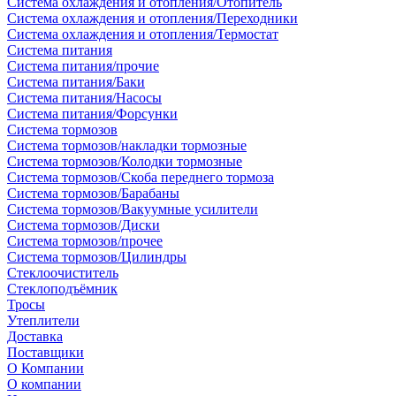
Система охлаждения и отопления/Отопитель
Система охлаждения и отопления/Переходники
Система охлаждения и отопления/Термостат
Система питания
Система питания/прочие
Система питания/Баки
Система питания/Насосы
Система питания/Форсунки
Система тормозов
Система тормозов/накладки тормозные
Система тормозов/Колодки тормозные
Система тормозов/Скоба переднего тормоза
Система тормозов/Барабаны
Система тормозов/Вакуумные усилители
Система тормозов/Диски
Система тормозов/прочее
Система тормозов/Цилиндры
Стеклоочиститель
Стеклоподъёмник
Тросы
Утеплители
Доставка
Поставщики
О Компании
О компании