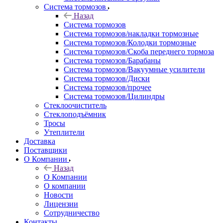
Система тормозов
Назад
Система тормозов
Система тормозов/накладки тормозные
Система тормозов/Колодки тормозные
Система тормозов/Скоба переднего тормоза
Система тормозов/Барабаны
Система тормозов/Вакуумные усилители
Система тормозов/Диски
Система тормозов/прочее
Система тормозов/Цилиндры
Стеклоочиститель
Стеклоподъёмник
Тросы
Утеплители
Доставка
Поставщики
О Компании
Назад
О Компании
О компании
Новости
Лицензии
Сотрудничество
Контакты