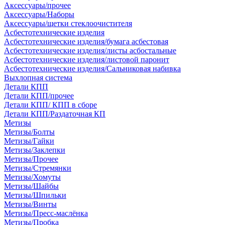
Аксессуары/прочее
Аксессуары/Наборы
Аксессуары/щетки стеклоочистителя
Асбестотехнические изделия
Асбестотехнические изделия/бумага асбестовая
Асбестотехнические изделия/листы асбостальные
Асбестотехнические изделия/листовой паронит
Асбестотехнические изделия/Сальниковая набивка
Выхлопная система
Детали КПП
Детали КПП/прочее
Детали КПП/ КПП в сборе
Детали КПП/Раздаточная КП
Метизы
Метизы/Болты
Метизы/Гайки
Метизы/Заклепки
Метизы/Прочее
Метизы/Стремянки
Метизы/Хомуты
Метизы/Шайбы
Метизы/Шпильки
Метизы/Винты
Метизы/Пресс-маслёнка
Метизы/Пробка