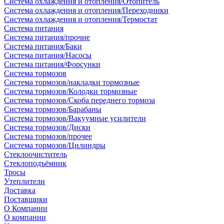
Система охлаждения и отопления/Отопитель
Система охлаждения и отопления/Переходники
Система охлаждения и отопления/Термостат
Система питания
Система питания/прочие
Система питания/Баки
Система питания/Насосы
Система питания/Форсунки
Система тормозов
Система тормозов/накладки тормозные
Система тормозов/Колодки тормозные
Система тормозов/Скоба переднего тормоза
Система тормозов/Барабаны
Система тормозов/Вакуумные усилители
Система тормозов/Диски
Система тормозов/прочее
Система тормозов/Цилиндры
Стеклоочиститель
Стеклоподъёмник
Тросы
Утеплители
Доставка
Поставщики
О Компании
О компании