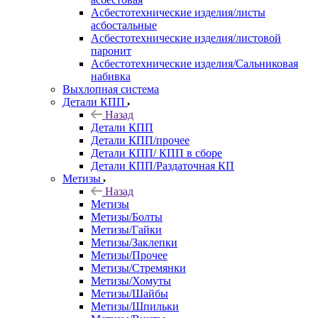
Асбестотехнические изделия/листы
асбостальные
Асбестотехнические изделия/листовой
паронит
Асбестотехнические изделия/Сальниковая
набивка
Выхлопная система
Детали КПП
Назад
Детали КПП
Детали КПП/прочее
Детали КПП/ КПП в сборе
Детали КПП/Раздаточная КП
Метизы
Назад
Метизы
Метизы/Болты
Метизы/Гайки
Метизы/Заклепки
Метизы/Прочее
Метизы/Стремянки
Метизы/Хомуты
Метизы/Шайбы
Метизы/Шпильки