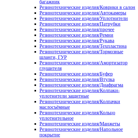
багажник
Резинотехнические изделия/Коврики в салон
Резинотехнические изделия/Автокамеры
Резинотехнические изделия/Уплотнители
Резинотехнические изделия/Патрубки
Резинотехнические изделия/прочее
Резинотехнические изделия/Ремни
Резинотехнические изделия/Рукава
Резинотехнические изделия/Техпластина
Резинотехнические изделия/Тормозные
шланги, ГУР
Резинотехнические изделия/Амортизатор
глушителя
Резинотехнические изделия/Буфер
Резинотехнические изделия/Втулка
Резинотехнические изделия/Диафрагма
Резинотехнические изделия/Колпаки-
уплотнители защитные
Резинотехнические изделия/Колпачки
маслосъёмные
Резинотехнические изделия/Кольцо
уплотнительное
Резинотехнические изделия/Манжеты
Резинотехнические изделия/Напольное
покрытие