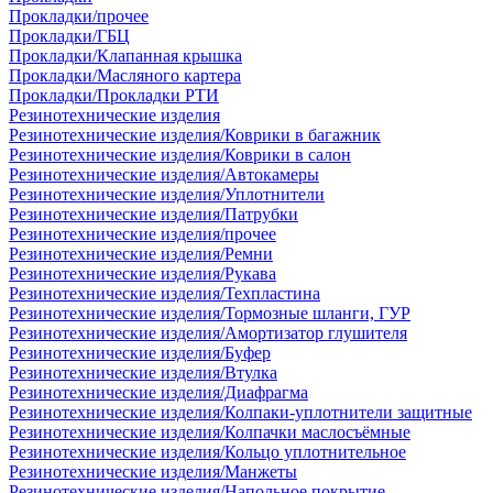
Прокладки/прочее
Прокладки/ГБЦ
Прокладки/Клапанная крышка
Прокладки/Масляного картера
Прокладки/Прокладки РТИ
Резинотехнические изделия
Резинотехнические изделия/Коврики в багажник
Резинотехнические изделия/Коврики в салон
Резинотехнические изделия/Автокамеры
Резинотехнические изделия/Уплотнители
Резинотехнические изделия/Патрубки
Резинотехнические изделия/прочее
Резинотехнические изделия/Ремни
Резинотехнические изделия/Рукава
Резинотехнические изделия/Техпластина
Резинотехнические изделия/Тормозные шланги, ГУР
Резинотехнические изделия/Амортизатор глушителя
Резинотехнические изделия/Буфер
Резинотехнические изделия/Втулка
Резинотехнические изделия/Диафрагма
Резинотехнические изделия/Колпаки-уплотнители защитные
Резинотехнические изделия/Колпачки маслосъёмные
Резинотехнические изделия/Кольцо уплотнительное
Резинотехнические изделия/Манжеты
Резинотехнические изделия/Напольное покрытие