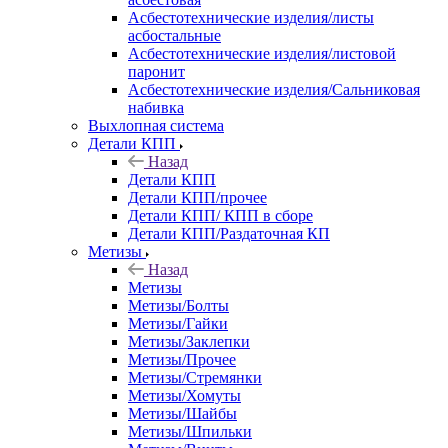
Асбестотехнические изделия/листы
асбостальные
Асбестотехнические изделия/листовой
паронит
Асбестотехнические изделия/Сальниковая
набивка
Выхлопная система
Детали КПП
Назад
Детали КПП
Детали КПП/прочее
Детали КПП/ КПП в сборе
Детали КПП/Раздаточная КП
Метизы
Назад
Метизы
Метизы/Болты
Метизы/Гайки
Метизы/Заклепки
Метизы/Прочее
Метизы/Стремянки
Метизы/Хомуты
Метизы/Шайбы
Метизы/Шпильки