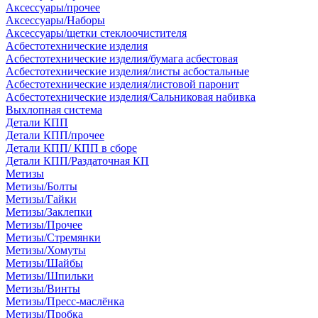
Аксессуары/прочее
Аксессуары/Наборы
Аксессуары/щетки стеклоочистителя
Асбестотехнические изделия
Асбестотехнические изделия/бумага асбестовая
Асбестотехнические изделия/листы асбостальные
Асбестотехнические изделия/листовой паронит
Асбестотехнические изделия/Сальниковая набивка
Выхлопная система
Детали КПП
Детали КПП/прочее
Детали КПП/ КПП в сборе
Детали КПП/Раздаточная КП
Метизы
Метизы/Болты
Метизы/Гайки
Метизы/Заклепки
Метизы/Прочее
Метизы/Стремянки
Метизы/Хомуты
Метизы/Шайбы
Метизы/Шпильки
Метизы/Винты
Метизы/Пресс-маслёнка
Метизы/Пробка