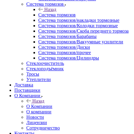
Система тормозов
Назад
Система тормозов
Система тормозов/накладки тормозные
Система тормозов/Колодки тормозные
Система тормозов/Скоба переднего тормоза
Система тормозов/Барабаны
Система тормозов/Вакуумные усилители
Система тормозов/Диски
Система тормозов/прочее
Система тормозов/Цилиндры
Стеклоочиститель
Стеклоподъёмник
Тросы
Утеплители
Доставка
Поставщики
О Компании
Назад
О Компании
О компании
Новости
Лицензии
Сотрудничество
Контакты