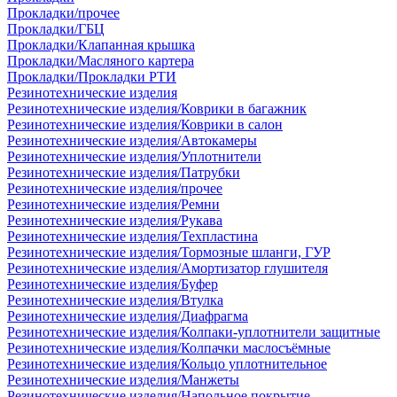
Прокладки/прочее
Прокладки/ГБЦ
Прокладки/Клапанная крышка
Прокладки/Масляного картера
Прокладки/Прокладки РТИ
Резинотехнические изделия
Резинотехнические изделия/Коврики в багажник
Резинотехнические изделия/Коврики в салон
Резинотехнические изделия/Автокамеры
Резинотехнические изделия/Уплотнители
Резинотехнические изделия/Патрубки
Резинотехнические изделия/прочее
Резинотехнические изделия/Ремни
Резинотехнические изделия/Рукава
Резинотехнические изделия/Техпластина
Резинотехнические изделия/Тормозные шланги, ГУР
Резинотехнические изделия/Амортизатор глушителя
Резинотехнические изделия/Буфер
Резинотехнические изделия/Втулка
Резинотехнические изделия/Диафрагма
Резинотехнические изделия/Колпаки-уплотнители защитные
Резинотехнические изделия/Колпачки маслосъёмные
Резинотехнические изделия/Кольцо уплотнительное
Резинотехнические изделия/Манжеты
Резинотехнические изделия/Напольное покрытие