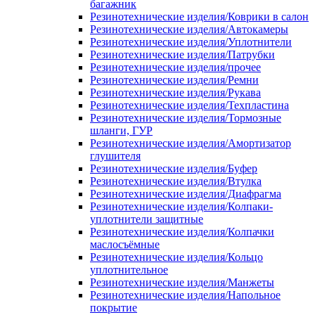
багажник
Резинотехнические изделия/Коврики в салон
Резинотехнические изделия/Автокамеры
Резинотехнические изделия/Уплотнители
Резинотехнические изделия/Патрубки
Резинотехнические изделия/прочее
Резинотехнические изделия/Ремни
Резинотехнические изделия/Рукава
Резинотехнические изделия/Техпластина
Резинотехнические изделия/Тормозные
шланги, ГУР
Резинотехнические изделия/Амортизатор
глушителя
Резинотехнические изделия/Буфер
Резинотехнические изделия/Втулка
Резинотехнические изделия/Диафрагма
Резинотехнические изделия/Колпаки-
уплотнители защитные
Резинотехнические изделия/Колпачки
маслосъёмные
Резинотехнические изделия/Кольцо
уплотнительное
Резинотехнические изделия/Манжеты
Резинотехнические изделия/Напольное
покрытие