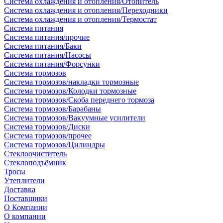
Система охлаждения и отопления/Отопитель
Система охлаждения и отопления/Переходники
Система охлаждения и отопления/Термостат
Система питания
Система питания/прочие
Система питания/Баки
Система питания/Насосы
Система питания/Форсунки
Система тормозов
Система тормозов/накладки тормозные
Система тормозов/Колодки тормозные
Система тормозов/Скоба переднего тормоза
Система тормозов/Барабаны
Система тормозов/Вакуумные усилители
Система тормозов/Диски
Система тормозов/прочее
Система тормозов/Цилиндры
Стеклоочиститель
Стеклоподъёмник
Тросы
Утеплители
Доставка
Поставщики
О Компании
О компании