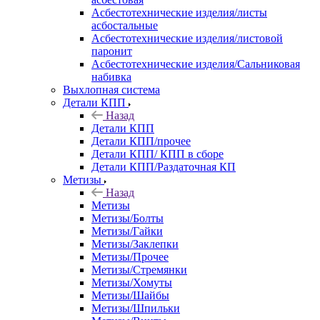
Асбестотехнические изделия/листы
асбостальные
Асбестотехнические изделия/листовой
паронит
Асбестотехнические изделия/Сальниковая
набивка
Выхлопная система
Детали КПП
Назад
Детали КПП
Детали КПП/прочее
Детали КПП/ КПП в сборе
Детали КПП/Раздаточная КП
Метизы
Назад
Метизы
Метизы/Болты
Метизы/Гайки
Метизы/Заклепки
Метизы/Прочее
Метизы/Стремянки
Метизы/Хомуты
Метизы/Шайбы
Метизы/Шпильки