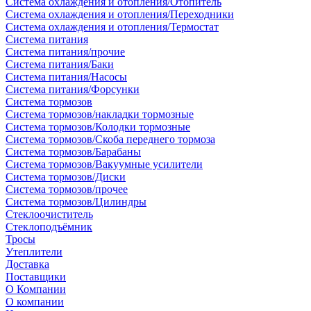
Система охлаждения и отопления/Отопитель
Система охлаждения и отопления/Переходники
Система охлаждения и отопления/Термостат
Система питания
Система питания/прочие
Система питания/Баки
Система питания/Насосы
Система питания/Форсунки
Система тормозов
Система тормозов/накладки тормозные
Система тормозов/Колодки тормозные
Система тормозов/Скоба переднего тормоза
Система тормозов/Барабаны
Система тормозов/Вакуумные усилители
Система тормозов/Диски
Система тормозов/прочее
Система тормозов/Цилиндры
Стеклоочиститель
Стеклоподъёмник
Тросы
Утеплители
Доставка
Поставщики
О Компании
О компании