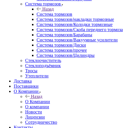
Система тормозов
Назад
Система тормозов
Система тормозов/накладки тормозные
Система тормозов/Колодки тормозные
Система тормозов/Скоба переднего тормоза
Система тормозов/Барабаны
Система тормозов/Вакуумные усилители
Система тормозов/Диски
Система тормозов/прочее
Система тормозов/Цилиндры
Стеклоочиститель
Стеклоподъёмник
Тросы
Утеплители
Доставка
Поставщики
О Компании
Назад
О Компании
О компании
Новости
Лицензии
Сотрудничество
Контакты