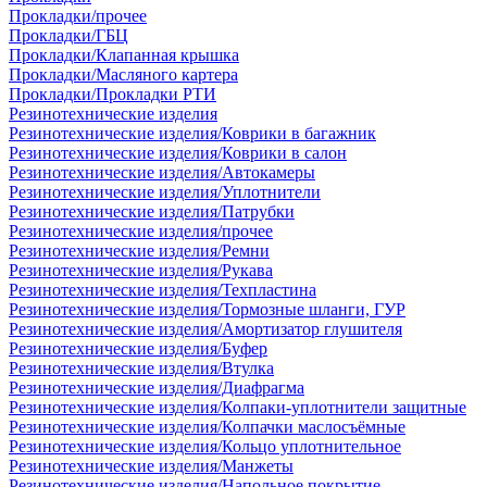
Прокладки/прочее
Прокладки/ГБЦ
Прокладки/Клапанная крышка
Прокладки/Масляного картера
Прокладки/Прокладки РТИ
Резинотехнические изделия
Резинотехнические изделия/Коврики в багажник
Резинотехнические изделия/Коврики в салон
Резинотехнические изделия/Автокамеры
Резинотехнические изделия/Уплотнители
Резинотехнические изделия/Патрубки
Резинотехнические изделия/прочее
Резинотехнические изделия/Ремни
Резинотехнические изделия/Рукава
Резинотехнические изделия/Техпластина
Резинотехнические изделия/Тормозные шланги, ГУР
Резинотехнические изделия/Амортизатор глушителя
Резинотехнические изделия/Буфер
Резинотехнические изделия/Втулка
Резинотехнические изделия/Диафрагма
Резинотехнические изделия/Колпаки-уплотнители защитные
Резинотехнические изделия/Колпачки маслосъёмные
Резинотехнические изделия/Кольцо уплотнительное
Резинотехнические изделия/Манжеты
Резинотехнические изделия/Напольное покрытие