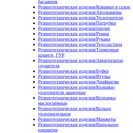
багажник
Резинотехнические изделия/Коврики в салон
Резинотехнические изделия/Автокамеры
Резинотехнические изделия/Уплотнители
Резинотехнические изделия/Патрубки
Резинотехнические изделия/прочее
Резинотехнические изделия/Ремни
Резинотехнические изделия/Рукава
Резинотехнические изделия/Техпластина
Резинотехнические изделия/Тормозные
шланги, ГУР
Резинотехнические изделия/Амортизатор
глушителя
Резинотехнические изделия/Буфер
Резинотехнические изделия/Втулка
Резинотехнические изделия/Диафрагма
Резинотехнические изделия/Колпаки-
уплотнители защитные
Резинотехнические изделия/Колпачки
маслосъёмные
Резинотехнические изделия/Кольцо
уплотнительное
Резинотехнические изделия/Манжеты
Резинотехнические изделия/Напольное
покрытие