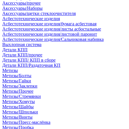
Аксессуары/прочее
Аксессуары/Наборы
Аксессуары/щетки стеклоочистителя
Асбестотехнические изделия
Асбестотехнические изделия/бумага асбестовая
Асбестотехнические изделия/листы асбостальные
Асбестотехнические изделия/листовой паронит
Асбестотехнические изделия/Сальниковая набивка
Выхлопная система
Детали КПП
Детали КПП/прочее
Детали КПП/ КПП в сборе
Детали КПП/Раздаточная КП
Метизы
Метизы/Болты
Метизы/Гайки
Метизы/Заклепки
Метизы/Прочее
Метизы/Стремянки
Метизы/Хомуты
Метизы/Шайбы
Метизы/Шпильки
Метизы/Винты
Метизы/Пресс-маслёнка
Метизы/Пробка