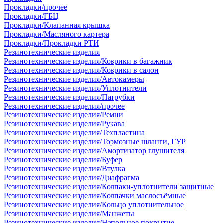
Прокладки/прочее
Прокладки/ГБЦ
Прокладки/Клапанная крышка
Прокладки/Масляного картера
Прокладки/Прокладки РТИ
Резинотехнические изделия
Резинотехнические изделия/Коврики в багажник
Резинотехнические изделия/Коврики в салон
Резинотехнические изделия/Автокамеры
Резинотехнические изделия/Уплотнители
Резинотехнические изделия/Патрубки
Резинотехнические изделия/прочее
Резинотехнические изделия/Ремни
Резинотехнические изделия/Рукава
Резинотехнические изделия/Техпластина
Резинотехнические изделия/Тормозные шланги, ГУР
Резинотехнические изделия/Амортизатор глушителя
Резинотехнические изделия/Буфер
Резинотехнические изделия/Втулка
Резинотехнические изделия/Диафрагма
Резинотехнические изделия/Колпаки-уплотнители защитные
Резинотехнические изделия/Колпачки маслосъёмные
Резинотехнические изделия/Кольцо уплотнительное
Резинотехнические изделия/Манжеты
Резинотехнические изделия/Напольное покрытие