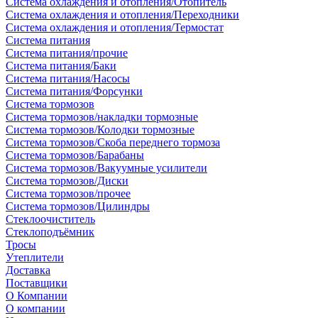
Система охлаждения и отопления/Отопитель
Система охлаждения и отопления/Переходники
Система охлаждения и отопления/Термостат
Система питания
Система питания/прочие
Система питания/Баки
Система питания/Насосы
Система питания/Форсунки
Система тормозов
Система тормозов/накладки тормозные
Система тормозов/Колодки тормозные
Система тормозов/Скоба переднего тормоза
Система тормозов/Барабаны
Система тормозов/Вакуумные усилители
Система тормозов/Диски
Система тормозов/прочее
Система тормозов/Цилиндры
Стеклоочиститель
Стеклоподъёмник
Тросы
Утеплители
Доставка
Поставщики
О Компании
О компании