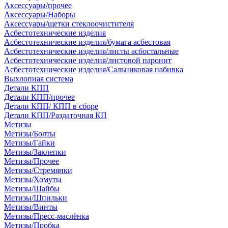
Аксессуары/прочее
Аксессуары/Наборы
Аксессуары/щетки стеклоочистителя
Асбестотехнические изделия
Асбестотехнические изделия/бумага асбестовая
Асбестотехнические изделия/листы асбостальные
Асбестотехнические изделия/листовой паронит
Асбестотехнические изделия/Сальниковая набивка
Выхлопная система
Детали КПП
Детали КПП/прочее
Детали КПП/ КПП в сборе
Детали КПП/Раздаточная КП
Метизы
Метизы/Болты
Метизы/Гайки
Метизы/Заклепки
Метизы/Прочее
Метизы/Стремянки
Метизы/Хомуты
Метизы/Шайбы
Метизы/Шпильки
Метизы/Винты
Метизы/Пресс-маслёнка
Метизы/Пробка