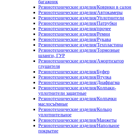
багажник
Резинотехнические изделия/Коврики в салон
Резинотехнические изделия/Автокамеры
Резинотехнические изделия/Уплотнители
Резинотехнические изделия/Патрубки
Резинотехнические изделия/прочее
Резинотехнические изделия/Ремни
Резинотехнические изделия/Рукава
Резинотехнические изделия/Техпластина
Резинотехнические изделия/Тормозные
шланги, ГУР
Резинотехнические изделия/Амортизатор
глушителя
Резинотехнические изделия/Буфер
Резинотехнические изделия/Втулка
Резинотехнические изделия/Диафрагма
Резинотехнические изделия/Колпаки-
уплотнители защитные
Резинотехнические изделия/Колпачки
маслосъёмные
Резинотехнические изделия/Кольцо
уплотнительное
Резинотехнические изделия/Манжеты
Резинотехнические изделия/Напольное
покрытие