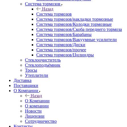
Система тормозов
Назад
Система тормозов
Система тормозов/накладки тормозные
Система тормозов/Колодки тормозные
Система тормозов/Скоба переднего тормоза
Система тормозов/Барабаны
Система тормозов/Вакуумные усилители
Система тормозов/Диски
Система тормозов/прочее
Система тормозов/Цилиндры
Стеклоочиститель
Стеклоподъёмник
Тросы
Утеплители
Доставка
Поставщики
О Компании
Назад
О Компании
О компании
Новости
Лицензии
Сотрудничество
Контакты