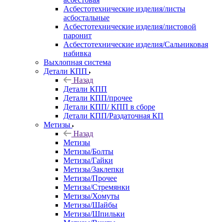
Асбестотехнические изделия/листы
асбостальные
Асбестотехнические изделия/листовой
паронит
Асбестотехнические изделия/Сальниковая
набивка
Выхлопная система
Детали КПП
Назад
Детали КПП
Детали КПП/прочее
Детали КПП/ КПП в сборе
Детали КПП/Раздаточная КП
Метизы
Назад
Метизы
Метизы/Болты
Метизы/Гайки
Метизы/Заклепки
Метизы/Прочее
Метизы/Стремянки
Метизы/Хомуты
Метизы/Шайбы
Метизы/Шпильки