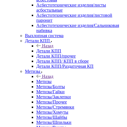
Асбестотехнические изделия/листы
асбостальные
Асбестотехнические изделия/листовой
паронит
Асбестотехнические изделия/Сальниковая
набивка
Выхлопная система
Детали КПП
Назад
Детали КПП
Детали КПП/прочее
Детали КПП/ КПП в сборе
Детали КПП/Раздаточная КП
Метизы
Назад
Метизы
Метизы/Болты
Метизы/Гайки
Метизы/Заклепки
Метизы/Прочее
Метизы/Стремянки
Метизы/Хомуты
Метизы/Шайбы
Метизы/Шпильки