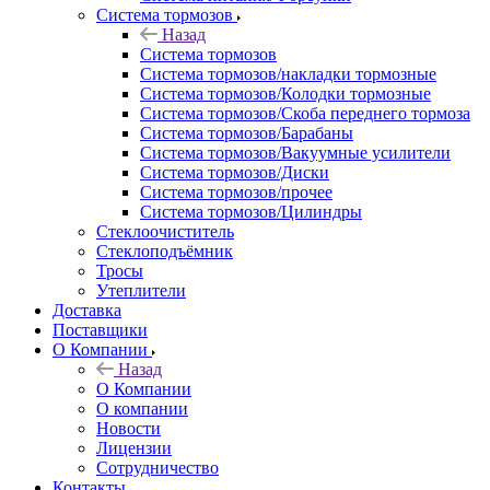
Система тормозов
Назад
Система тормозов
Система тормозов/накладки тормозные
Система тормозов/Колодки тормозные
Система тормозов/Скоба переднего тормоза
Система тормозов/Барабаны
Система тормозов/Вакуумные усилители
Система тормозов/Диски
Система тормозов/прочее
Система тормозов/Цилиндры
Стеклоочиститель
Стеклоподъёмник
Тросы
Утеплители
Доставка
Поставщики
О Компании
Назад
О Компании
О компании
Новости
Лицензии
Сотрудничество
Контакты