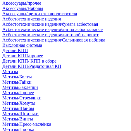
Аксессуары/прочее
Аксессуары/Наборы
Аксессуары/щетки стеклоочистителя
Асбестотехнические изделия
Асбестотехнические изделия/бумага асбестовая
Асбестотехнические изделия/листы асбостальные
Асбестотехнические изделия/листовой паронит
Асбестотехнические изделия/Сальниковая набивка
Выхлопная система
Детали КПП
Детали КПП/прочее
Детали КПП/ КПП в сборе
Детали КПП/Раздаточная КП
Метизы
Метизы/Болты
Метизы/Гайки
Метизы/Заклепки
Метизы/Прочее
Метизы/Стремянки
Метизы/Хомуты
Метизы/Шайбы
Метизы/Шпильки
Метизы/Винты
Метизы/Пресс-маслёнка
Метизы/Пробка