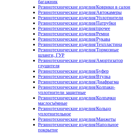
багажник
Резинотехнические изделия/Коврики в салон
Резинотехнические изделия/Автокамеры
Резинотехнические изделия/Уплотнители
Резинотехнические изделия/Патрубки
Резинотехнические изделия/прочее
Резинотехнические изделия/Ремни
Резинотехнические изделия/Рукава
Резинотехнические изделия/Техпластина
Резинотехнические изделия/Тормозные
шланги, ГУР
Резинотехнические изделия/Амортизатор
глушителя
Резинотехнические изделия/Буфер
Резинотехнические изделия/Втулка
Резинотехнические изделия/Диафрагма
Резинотехнические изделия/Колпаки-
уплотнители защитные
Резинотехнические изделия/Колпачки
маслосъёмные
Резинотехнические изделия/Кольцо
уплотнительное
Резинотехнические изделия/Манжеты
Резинотехнические изделия/Напольное
покрытие