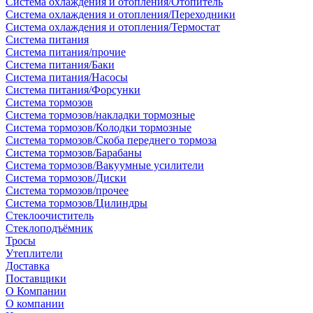
Система охлаждения и отопления/Отопитель
Система охлаждения и отопления/Переходники
Система охлаждения и отопления/Термостат
Система питания
Система питания/прочие
Система питания/Баки
Система питания/Насосы
Система питания/Форсунки
Система тормозов
Система тормозов/накладки тормозные
Система тормозов/Колодки тормозные
Система тормозов/Скоба переднего тормоза
Система тормозов/Барабаны
Система тормозов/Вакуумные усилители
Система тормозов/Диски
Система тормозов/прочее
Система тормозов/Цилиндры
Стеклоочиститель
Стеклоподъёмник
Тросы
Утеплители
Доставка
Поставщики
О Компании
О компании