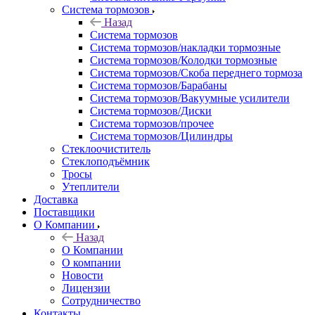
Система тормозов
Назад
Система тормозов
Система тормозов/накладки тормозные
Система тормозов/Колодки тормозные
Система тормозов/Скоба переднего тормоза
Система тормозов/Барабаны
Система тормозов/Вакуумные усилители
Система тормозов/Диски
Система тормозов/прочее
Система тормозов/Цилиндры
Стеклоочиститель
Стеклоподъёмник
Тросы
Утеплители
Доставка
Поставщики
О Компании
Назад
О Компании
О компании
Новости
Лицензии
Сотрудничество
Контакты