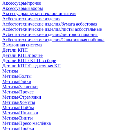
Аксессуары/прочее
Аксессуары/Наборы
Аксессуары/щетки стеклоочистителя
Асбестотехнические изделия
Асбестотехнические изделия/бумага асбестовая
Асбестотехнические изделия/листы асбостальные
Асбестотехнические изделия/листовой паронит
Асбестотехнические изделия/Сальниковая набивка
Выхлопная система
Детали КПП
Детали КПП/прочее
Детали КПП/ КПП в сборе
Детали КПП/Раздаточная КП
Метизы
Метизы/Болты
Метизы/Гайки
Метизы/Заклепки
Метизы/Прочее
Метизы/Стремянки
Метизы/Хомуты
Метизы/Шайбы
Метизы/Шпильки
Метизы/Винты
Метизы/Пресс-маслёнка
Метизы/Пробка