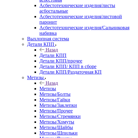
Асбестотехнические изделия/листы
асбостальные
Асбестотехнические изделия/листовой
паронит
Асбестотехнические изделия/Сальниковая
набивка
Выхлопная система
Детали КПП
Назад
Детали КПП
Детали КПП/прочее
Детали КПП/ КПП в сборе
Детали КПП/Раздаточная КП
Метизы
Назад
Метизы
Метизы/Болты
Метизы/Гайки
Метизы/Заклепки
Метизы/Прочее
Метизы/Стремянки
Метизы/Хомуты
Метизы/Шайбы
Метизы/Шпильки