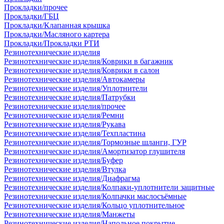
Прокладки/прочее
Прокладки/ГБЦ
Прокладки/Клапанная крышка
Прокладки/Масляного картера
Прокладки/Прокладки РТИ
Резинотехнические изделия
Резинотехнические изделия/Коврики в багажник
Резинотехнические изделия/Коврики в салон
Резинотехнические изделия/Автокамеры
Резинотехнические изделия/Уплотнители
Резинотехнические изделия/Патрубки
Резинотехнические изделия/прочее
Резинотехнические изделия/Ремни
Резинотехнические изделия/Рукава
Резинотехнические изделия/Техпластина
Резинотехнические изделия/Тормозные шланги, ГУР
Резинотехнические изделия/Амортизатор глушителя
Резинотехнические изделия/Буфер
Резинотехнические изделия/Втулка
Резинотехнические изделия/Диафрагма
Резинотехнические изделия/Колпаки-уплотнители защитные
Резинотехнические изделия/Колпачки маслосъёмные
Резинотехнические изделия/Кольцо уплотнительное
Резинотехнические изделия/Манжеты
Резинотехнические изделия/Напольное покрытие