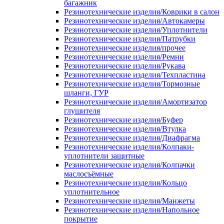
багажник
Резинотехнические изделия/Коврики в салон
Резинотехнические изделия/Автокамеры
Резинотехнические изделия/Уплотнители
Резинотехнические изделия/Патрубки
Резинотехнические изделия/прочее
Резинотехнические изделия/Ремни
Резинотехнические изделия/Рукава
Резинотехнические изделия/Техпластина
Резинотехнические изделия/Тормозные
шланги, ГУР
Резинотехнические изделия/Амортизатор
глушителя
Резинотехнические изделия/Буфер
Резинотехнические изделия/Втулка
Резинотехнические изделия/Диафрагма
Резинотехнические изделия/Колпаки-
уплотнители защитные
Резинотехнические изделия/Колпачки
маслосъёмные
Резинотехнические изделия/Кольцо
уплотнительное
Резинотехнические изделия/Манжеты
Резинотехнические изделия/Напольное
покрытие