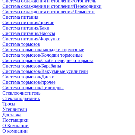
Система охлаждения и отопления/Отопитель
Система охлаждения и отопления/Переходники
Система охлаждения и отопления/Термостат
Система питания
Система питания/прочие
Система питания/Баки
Система питания/Насосы
Система питания/Форсунки
Система тормозов
Система тормозов/накладки тормозные
Система тормозов/Колодки тормозные
Система тормозов/Скоба переднего тормоза
Система тормозов/Барабаны
Система тормозов/Вакуумные усилители
Система тормозов/Диски
Система тормозов/прочее
Система тормозов/Цилиндры
Стеклоочиститель
Стеклоподъёмник
Тросы
Утеплители
Доставка
Поставщики
О Компании
О компании