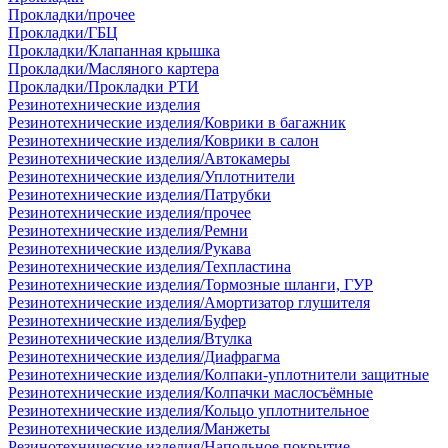
Прокладки/прочее
Прокладки/ГБЦ
Прокладки/Клапанная крышка
Прокладки/Масляного картера
Прокладки/Прокладки РТИ
Резинотехнические изделия
Резинотехнические изделия/Коврики в багажник
Резинотехнические изделия/Коврики в салон
Резинотехнические изделия/Автокамеры
Резинотехнические изделия/Уплотнители
Резинотехнические изделия/Патрубки
Резинотехнические изделия/прочее
Резинотехнические изделия/Ремни
Резинотехнические изделия/Рукава
Резинотехнические изделия/Техпластина
Резинотехнические изделия/Тормозные шланги, ГУР
Резинотехнические изделия/Амортизатор глушителя
Резинотехнические изделия/Буфер
Резинотехнические изделия/Втулка
Резинотехнические изделия/Диафрагма
Резинотехнические изделия/Колпаки-уплотнители защитные
Резинотехнические изделия/Колпачки маслосъёмные
Резинотехнические изделия/Кольцо уплотнительное
Резинотехнические изделия/Манжеты
Резинотехнические изделия/Напольное покрытие