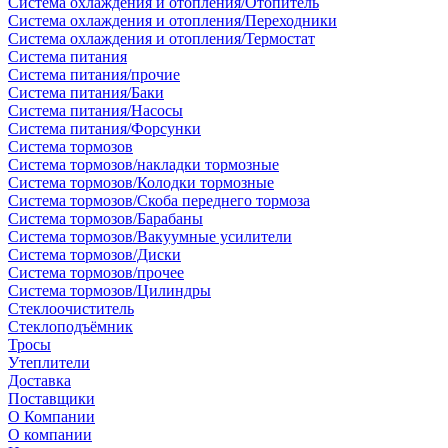
Система охлаждения и отопления/Отопитель
Система охлаждения и отопления/Переходники
Система охлаждения и отопления/Термостат
Система питания
Система питания/прочие
Система питания/Баки
Система питания/Насосы
Система питания/Форсунки
Система тормозов
Система тормозов/накладки тормозные
Система тормозов/Колодки тормозные
Система тормозов/Скоба переднего тормоза
Система тормозов/Барабаны
Система тормозов/Вакуумные усилители
Система тормозов/Диски
Система тормозов/прочее
Система тормозов/Цилиндры
Стеклоочиститель
Стеклоподъёмник
Тросы
Утеплители
Доставка
Поставщики
О Компании
О компании