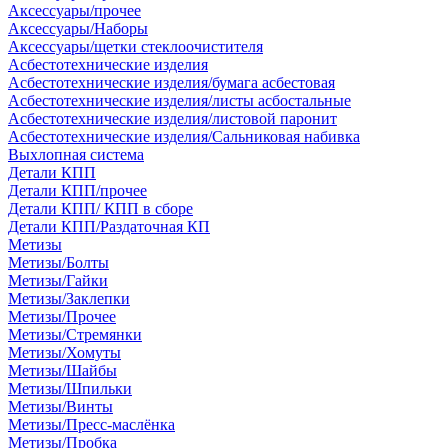
Аксессуары/прочее
Аксессуары/Наборы
Аксессуары/щетки стеклоочистителя
Асбестотехнические изделия
Асбестотехнические изделия/бумага асбестовая
Асбестотехнические изделия/листы асбостальные
Асбестотехнические изделия/листовой паронит
Асбестотехнические изделия/Сальниковая набивка
Выхлопная система
Детали КПП
Детали КПП/прочее
Детали КПП/ КПП в сборе
Детали КПП/Раздаточная КП
Метизы
Метизы/Болты
Метизы/Гайки
Метизы/Заклепки
Метизы/Прочее
Метизы/Стремянки
Метизы/Хомуты
Метизы/Шайбы
Метизы/Шпильки
Метизы/Винты
Метизы/Пресс-маслёнка
Метизы/Пробка