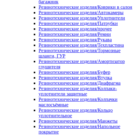
багажник
Резинотехнические изделия/Коврики в салон
Резинотехнические изделия/Автокамеры
Резинотехнические изделия/Уплотнители
Резинотехнические изделия/Патрубки
Резинотехнические изделия/прочее
Резинотехнические изделия/Ремни
Резинотехнические изделия/Рукава
Резинотехнические изделия/Техпластина
Резинотехнические изделия/Тормозные
шланги, ГУР
Резинотехнические изделия/Амортизатор
глушителя
Резинотехнические изделия/Буфер
Резинотехнические изделия/Втулка
Резинотехнические изделия/Диафрагма
Резинотехнические изделия/Колпаки-
уплотнители защитные
Резинотехнические изделия/Колпачки
маслосъёмные
Резинотехнические изделия/Кольцо
уплотнительное
Резинотехнические изделия/Манжеты
Резинотехнические изделия/Напольное
покрытие