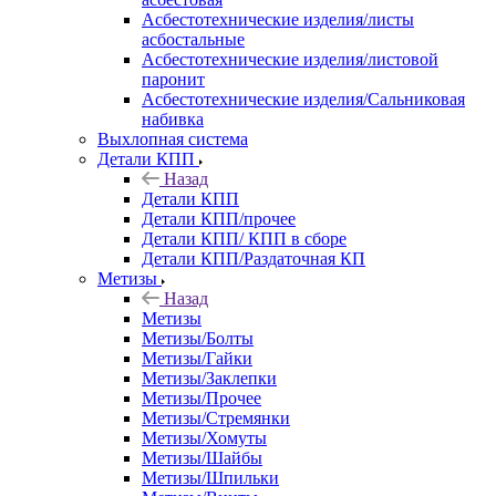
Асбестотехнические изделия/листы
асбостальные
Асбестотехнические изделия/листовой
паронит
Асбестотехнические изделия/Сальниковая
набивка
Выхлопная система
Детали КПП
Назад
Детали КПП
Детали КПП/прочее
Детали КПП/ КПП в сборе
Детали КПП/Раздаточная КП
Метизы
Назад
Метизы
Метизы/Болты
Метизы/Гайки
Метизы/Заклепки
Метизы/Прочее
Метизы/Стремянки
Метизы/Хомуты
Метизы/Шайбы
Метизы/Шпильки