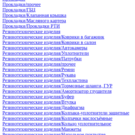
Прокладки/прочее
Прокладки/ГБЦ
Прокладки/Клапанная крышка
Прокладки/Масляного картера
Прокладки/Прокладки РТИ
Резинотехнические изделия
Резинотехнические изделия/Коврики в багажник
Резинотехнические изделия/Коврики в салон
Резинотехнические изделия/Автокамеры
Резинотехнические изделия/Уплотнители
Резинотехнические изделия/Патрубки
Резинотехнические изделия/прочее
Резинотехнические изделия/Ремни
Резинотехнические изделия/Рукава
Резинотехнические изделия/Техпластина
Резинотехнические изделия/Тормозные шланги, ГУР
Резинотехнические изделия/Амортизатор глушителя
Резинотехнические изделия/Буфер
Резинотехнические изделия/Втулка
Резинотехнические изделия/Диафрагма
Резинотехнические изделия/Колпаки-уплотнители защитные
Резинотехнические изделия/Колпачки маслосъёмные
Резинотехнические изделия/Кольцо уплотнительное
Резинотехнические изделия/Манжеты
Резинотехнические изделия/Напольное покрытие