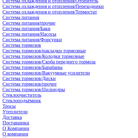
Система охлаждения и отопления/Отопитель
Система охлаждения и отопления/Переходники
Система охлаждения и отопления/Термостат
Система питания
Система питания/прочие
Система питания/Баки
Система питания/Насосы
Система питания/Форсунки
Система тормозов
Система тормозов/накладки тормозные
Система тормозов/Колодки тормозные
Система тормозов/Скоба переднего тормоза
Система тормозов/Барабаны
Система тормозов/Вакуумные усилители
Система тормозов/Диски
Система тормозов/прочее
Система тормозов/Цилиндры
Стеклоочиститель
Стеклоподъёмник
Тросы
Утеплители
Доставка
Поставщики
О Компании
О компании