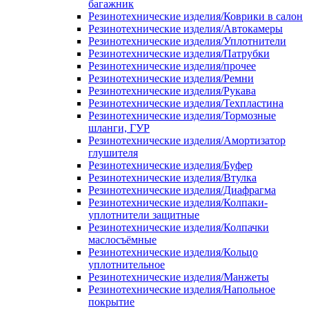
багажник
Резинотехнические изделия/Коврики в салон
Резинотехнические изделия/Автокамеры
Резинотехнические изделия/Уплотнители
Резинотехнические изделия/Патрубки
Резинотехнические изделия/прочее
Резинотехнические изделия/Ремни
Резинотехнические изделия/Рукава
Резинотехнические изделия/Техпластина
Резинотехнические изделия/Тормозные
шланги, ГУР
Резинотехнические изделия/Амортизатор
глушителя
Резинотехнические изделия/Буфер
Резинотехнические изделия/Втулка
Резинотехнические изделия/Диафрагма
Резинотехнические изделия/Колпаки-
уплотнители защитные
Резинотехнические изделия/Колпачки
маслосъёмные
Резинотехнические изделия/Кольцо
уплотнительное
Резинотехнические изделия/Манжеты
Резинотехнические изделия/Напольное
покрытие