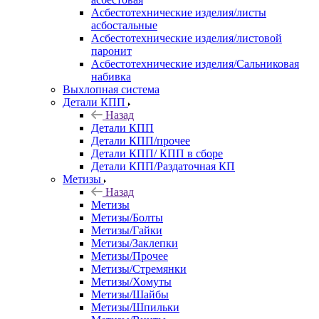
Асбестотехнические изделия/листы
асбостальные
Асбестотехнические изделия/листовой
паронит
Асбестотехнические изделия/Сальниковая
набивка
Выхлопная система
Детали КПП
Назад
Детали КПП
Детали КПП/прочее
Детали КПП/ КПП в сборе
Детали КПП/Раздаточная КП
Метизы
Назад
Метизы
Метизы/Болты
Метизы/Гайки
Метизы/Заклепки
Метизы/Прочее
Метизы/Стремянки
Метизы/Хомуты
Метизы/Шайбы
Метизы/Шпильки