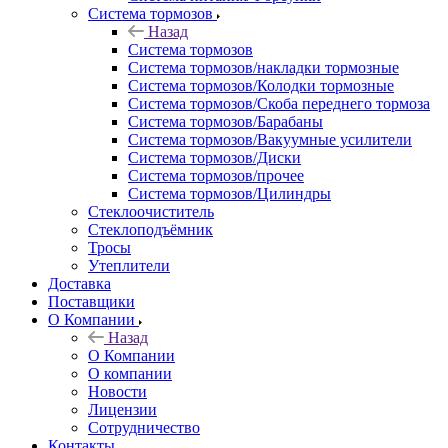
Система тормозов
Назад
Система тормозов
Система тормозов/накладки тормозные
Система тормозов/Колодки тормозные
Система тормозов/Скоба переднего тормоза
Система тормозов/Барабаны
Система тормозов/Вакуумные усилители
Система тормозов/Диски
Система тормозов/прочее
Система тормозов/Цилиндры
Стеклоочиститель
Стеклоподъёмник
Тросы
Утеплители
Доставка
Поставщики
О Компании
Назад
О Компании
О компании
Новости
Лицензии
Сотрудничество
Контакты