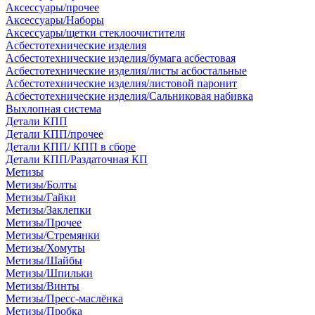
Аксессуары/прочее
Аксессуары/Наборы
Аксессуары/щетки стеклоочистителя
Асбестотехнические изделия
Асбестотехнические изделия/бумага асбестовая
Асбестотехнические изделия/листы асбостальные
Асбестотехнические изделия/листовой паронит
Асбестотехнические изделия/Сальниковая набивка
Выхлопная система
Детали КПП
Детали КПП/прочее
Детали КПП/ КПП в сборе
Детали КПП/Раздаточная КП
Метизы
Метизы/Болты
Метизы/Гайки
Метизы/Заклепки
Метизы/Прочее
Метизы/Стремянки
Метизы/Хомуты
Метизы/Шайбы
Метизы/Шпильки
Метизы/Винты
Метизы/Пресс-маслёнка
Метизы/Пробка