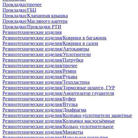
Прокладки/прочее
Прокладки/ГБЦ
Прокладки/Клапанная крышка
Прокладки/Масляного картера
Прокладки/Прокладки РТИ
Резинотехнические изделия
Резинотехнические изделия/Коврики в багажник
Резинотехнические изделия/Коврики в салон
Резинотехнические изделия/Автокамеры
Резинотехнические изделия/Уплотнители
Резинотехнические изделия/Патрубки
Резинотехнические изделия/прочее
Резинотехнические изделия/Ремни
Резинотехнические изделия/Рукава
Резинотехнические изделия/Техпластина
Резинотехнические изделия/Тормозные шланги, ГУР
Резинотехнические изделия/Амортизатор глушителя
Резинотехнические изделия/Буфер
Резинотехнические изделия/Втулка
Резинотехнические изделия/Диафрагма
Резинотехнические изделия/Колпаки-уплотнители защитные
Резинотехнические изделия/Колпачки маслосъёмные
Резинотехнические изделия/Кольцо уплотнительное
Резинотехнические изделия/Манжеты
Резинотехнические изделия/Напольное покрытие