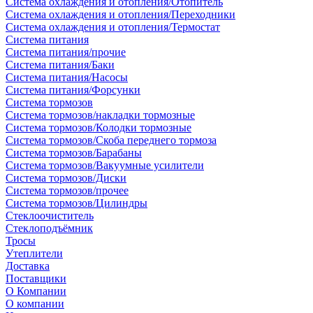
Система охлаждения и отопления/Отопитель
Система охлаждения и отопления/Переходники
Система охлаждения и отопления/Термостат
Система питания
Система питания/прочие
Система питания/Баки
Система питания/Насосы
Система питания/Форсунки
Система тормозов
Система тормозов/накладки тормозные
Система тормозов/Колодки тормозные
Система тормозов/Скоба переднего тормоза
Система тормозов/Барабаны
Система тормозов/Вакуумные усилители
Система тормозов/Диски
Система тормозов/прочее
Система тормозов/Цилиндры
Стеклоочиститель
Стеклоподъёмник
Тросы
Утеплители
Доставка
Поставщики
О Компании
О компании