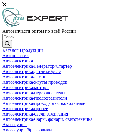
Автозапчасти оптом по всей России
Каталог Продукции
Автопластик
Автоэлектрика
Автоэлектрика/Генератор/Стартер
Автоэлектрика/датчики/реле
Автоэлектрика/лампы
Автоэлектрика/жгуты проводов
Автоэлектрика/моторы
Автоэлектрика/переключатели
Автоэлектрика/предохранители
Автоэлектрика/провода высоковольтные
Автоэлектрика/прочее
Автоэлектрика/свечи зажигания
Автоэлектрика/Фары, фонари. светотехника
Аксессуары
Аксессуары/брызговики