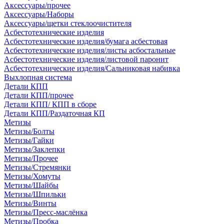
Аксессуары/прочее
Аксессуары/Наборы
Аксессуары/щетки стеклоочистителя
Асбестотехнические изделия
Асбестотехнические изделия/бумага асбестовая
Асбестотехнические изделия/листы асбостальные
Асбестотехнические изделия/листовой паронит
Асбестотехнические изделия/Сальниковая набивка
Выхлопная система
Детали КПП
Детали КПП/прочее
Детали КПП/ КПП в сборе
Детали КПП/Раздаточная КП
Метизы
Метизы/Болты
Метизы/Гайки
Метизы/Заклепки
Метизы/Прочее
Метизы/Стремянки
Метизы/Хомуты
Метизы/Шайбы
Метизы/Шпильки
Метизы/Винты
Метизы/Пресс-маслёнка
Метизы/Пробка