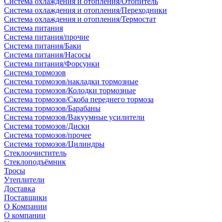
Система охлаждения и отопления/Отопитель
Система охлаждения и отопления/Переходники
Система охлаждения и отопления/Термостат
Система питания
Система питания/прочие
Система питания/Баки
Система питания/Насосы
Система питания/Форсунки
Система тормозов
Система тормозов/накладки тормозные
Система тормозов/Колодки тормозные
Система тормозов/Скоба переднего тормоза
Система тормозов/Барабаны
Система тормозов/Вакуумные усилители
Система тормозов/Диски
Система тормозов/прочее
Система тормозов/Цилиндры
Стеклоочиститель
Стеклоподъёмник
Тросы
Утеплители
Доставка
Поставщики
О Компании
О компании