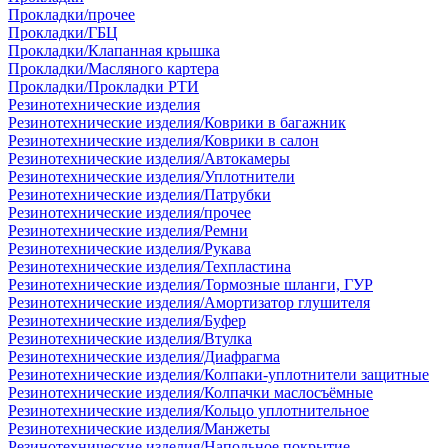
Прокладки/прочее
Прокладки/ГБЦ
Прокладки/Клапанная крышка
Прокладки/Масляного картера
Прокладки/Прокладки РТИ
Резинотехнические изделия
Резинотехнические изделия/Коврики в багажник
Резинотехнические изделия/Коврики в салон
Резинотехнические изделия/Автокамеры
Резинотехнические изделия/Уплотнители
Резинотехнические изделия/Патрубки
Резинотехнические изделия/прочее
Резинотехнические изделия/Ремни
Резинотехнические изделия/Рукава
Резинотехнические изделия/Техпластина
Резинотехнические изделия/Тормозные шланги, ГУР
Резинотехнические изделия/Амортизатор глушителя
Резинотехнические изделия/Буфер
Резинотехнические изделия/Втулка
Резинотехнические изделия/Диафрагма
Резинотехнические изделия/Колпаки-уплотнители защитные
Резинотехнические изделия/Колпачки маслосъёмные
Резинотехнические изделия/Кольцо уплотнительное
Резинотехнические изделия/Манжеты
Резинотехнические изделия/Напольное покрытие