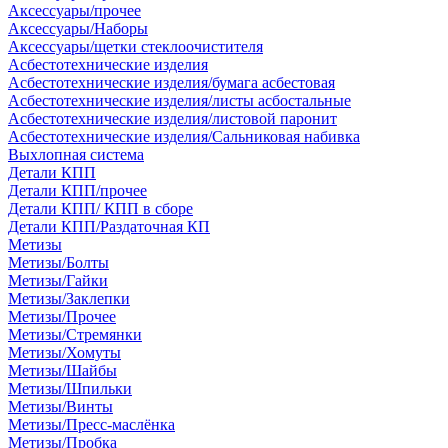
Аксессуары/прочее
Аксессуары/Наборы
Аксессуары/щетки стеклоочистителя
Асбестотехнические изделия
Асбестотехнические изделия/бумага асбестовая
Асбестотехнические изделия/листы асбостальные
Асбестотехнические изделия/листовой паронит
Асбестотехнические изделия/Сальниковая набивка
Выхлопная система
Детали КПП
Детали КПП/прочее
Детали КПП/ КПП в сборе
Детали КПП/Раздаточная КП
Метизы
Метизы/Болты
Метизы/Гайки
Метизы/Заклепки
Метизы/Прочее
Метизы/Стремянки
Метизы/Хомуты
Метизы/Шайбы
Метизы/Шпильки
Метизы/Винты
Метизы/Пресс-маслёнка
Метизы/Пробка