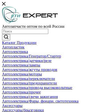
Автозапчасти оптом по всей России
Каталог Продукции
Автопластик
Автоэлектрика
Автоэлектрика/Генератор/Стартер
Автоэлектрика/датчики/реле
Автоэлектрика/лампы
Автоэлектрика/жгуты проводов
Автоэлектрика/моторы
Автоэлектрика/переключатели
Автоэлектрика/предохранители
Автоэлектрика/провода высоковольтные
Автоэлектрика/прочее
Автоэлектрика/свечи зажигания
Автоэлектрика/Фары, фонари. светотехника
Аксессуары
Аксессуары/брызговики