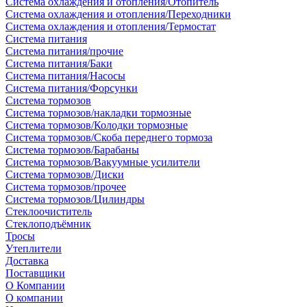
Система охлаждения и отопления/Отопитель
Система охлаждения и отопления/Переходники
Система охлаждения и отопления/Термостат
Система питания
Система питания/прочие
Система питания/Баки
Система питания/Насосы
Система питания/Форсунки
Система тормозов
Система тормозов/накладки тормозные
Система тормозов/Колодки тормозные
Система тормозов/Скоба переднего тормоза
Система тормозов/Барабаны
Система тормозов/Вакуумные усилители
Система тормозов/Диски
Система тормозов/прочее
Система тормозов/Цилиндры
Стеклоочиститель
Стеклоподъёмник
Тросы
Утеплители
Доставка
Поставщики
О Компании
О компании