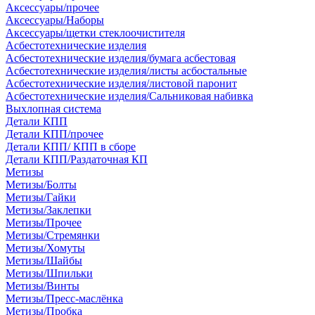
Аксессуары/прочее
Аксессуары/Наборы
Аксессуары/щетки стеклоочистителя
Асбестотехнические изделия
Асбестотехнические изделия/бумага асбестовая
Асбестотехнические изделия/листы асбостальные
Асбестотехнические изделия/листовой паронит
Асбестотехнические изделия/Сальниковая набивка
Выхлопная система
Детали КПП
Детали КПП/прочее
Детали КПП/ КПП в сборе
Детали КПП/Раздаточная КП
Метизы
Метизы/Болты
Метизы/Гайки
Метизы/Заклепки
Метизы/Прочее
Метизы/Стремянки
Метизы/Хомуты
Метизы/Шайбы
Метизы/Шпильки
Метизы/Винты
Метизы/Пресс-маслёнка
Метизы/Пробка