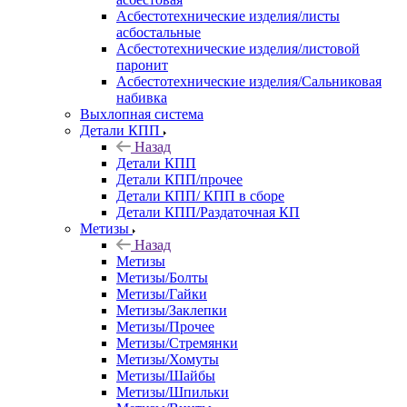
Асбестотехнические изделия/листы
асбостальные
Асбестотехнические изделия/листовой
паронит
Асбестотехнические изделия/Сальниковая
набивка
Выхлопная система
Детали КПП
Назад
Детали КПП
Детали КПП/прочее
Детали КПП/ КПП в сборе
Детали КПП/Раздаточная КП
Метизы
Назад
Метизы
Метизы/Болты
Метизы/Гайки
Метизы/Заклепки
Метизы/Прочее
Метизы/Стремянки
Метизы/Хомуты
Метизы/Шайбы
Метизы/Шпильки