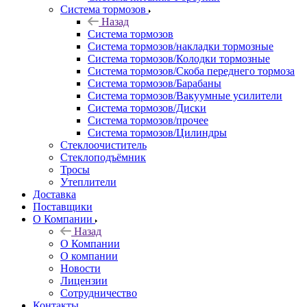
Система тормозов
Назад
Система тормозов
Система тормозов/накладки тормозные
Система тормозов/Колодки тормозные
Система тормозов/Скоба переднего тормоза
Система тормозов/Барабаны
Система тормозов/Вакуумные усилители
Система тормозов/Диски
Система тормозов/прочее
Система тормозов/Цилиндры
Стеклоочиститель
Стеклоподъёмник
Тросы
Утеплители
Доставка
Поставщики
О Компании
Назад
О Компании
О компании
Новости
Лицензии
Сотрудничество
Контакты