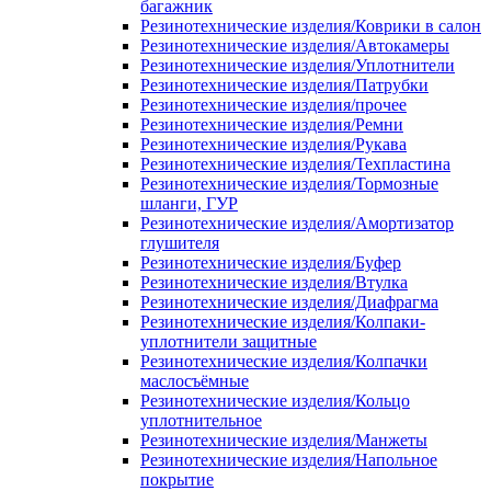
багажник
Резинотехнические изделия/Коврики в салон
Резинотехнические изделия/Автокамеры
Резинотехнические изделия/Уплотнители
Резинотехнические изделия/Патрубки
Резинотехнические изделия/прочее
Резинотехнические изделия/Ремни
Резинотехнические изделия/Рукава
Резинотехнические изделия/Техпластина
Резинотехнические изделия/Тормозные
шланги, ГУР
Резинотехнические изделия/Амортизатор
глушителя
Резинотехнические изделия/Буфер
Резинотехнические изделия/Втулка
Резинотехнические изделия/Диафрагма
Резинотехнические изделия/Колпаки-
уплотнители защитные
Резинотехнические изделия/Колпачки
маслосъёмные
Резинотехнические изделия/Кольцо
уплотнительное
Резинотехнические изделия/Манжеты
Резинотехнические изделия/Напольное
покрытие