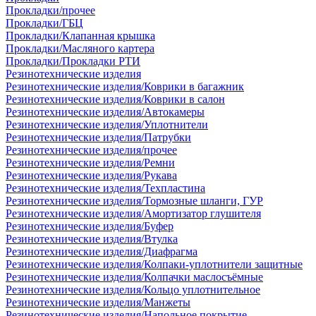
Прокладки/прочее
Прокладки/ГБЦ
Прокладки/Клапанная крышка
Прокладки/Масляного картера
Прокладки/Прокладки РТИ
Резинотехнические изделия
Резинотехнические изделия/Коврики в багажник
Резинотехнические изделия/Коврики в салон
Резинотехнические изделия/Автокамеры
Резинотехнические изделия/Уплотнители
Резинотехнические изделия/Патрубки
Резинотехнические изделия/прочее
Резинотехнические изделия/Ремни
Резинотехнические изделия/Рукава
Резинотехнические изделия/Техпластина
Резинотехнические изделия/Тормозные шланги, ГУР
Резинотехнические изделия/Амортизатор глушителя
Резинотехнические изделия/Буфер
Резинотехнические изделия/Втулка
Резинотехнические изделия/Диафрагма
Резинотехнические изделия/Колпаки-уплотнители защитные
Резинотехнические изделия/Колпачки маслосъёмные
Резинотехнические изделия/Кольцо уплотнительное
Резинотехнические изделия/Манжеты
Резинотехнические изделия/Напольное покрытие