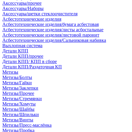
Аксессуары/прочее
Аксессуары/Наборы
Аксессуары/щетки стеклоочистителя
Асбестотехнические изделия
Асбестотехнические изделия/бумага асбестовая
Асбестотехнические изделия/листы асбостальные
Асбестотехнические изделия/листовой паронит
Асбестотехнические изделия/Сальниковая набивка
Выхлопная система
Детали КПП
Детали КПП/прочее
Детали КПП/ КПП в сборе
Детали КПП/Раздаточная КП
Метизы
Метизы/Болты
Метизы/Гайки
Метизы/Заклепки
Метизы/Прочее
Метизы/Стремянки
Метизы/Хомуты
Метизы/Шайбы
Метизы/Шпильки
Метизы/Винты
Метизы/Пресс-маслёнка
Метизы/Пробка