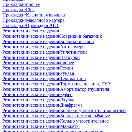
Прокладки/прочее
Прокладки/ГБЦ
Прокладки/Клапанная крышка
Прокладки/Масляного картера
Прокладки/Прокладки РТИ
Резинотехнические изделия
Резинотехнические изделия/Коврики в багажник
Резинотехнические изделия/Коврики в салон
Резинотехнические изделия/Автокамеры
Резинотехнические изделия/Уплотнители
Резинотехнические изделия/Патрубки
Резинотехнические изделия/прочее
Резинотехнические изделия/Ремни
Резинотехнические изделия/Рукава
Резинотехнические изделия/Техпластина
Резинотехнические изделия/Тормозные шланги, ГУР
Резинотехнические изделия/Амортизатор глушителя
Резинотехнические изделия/Буфер
Резинотехнические изделия/Втулка
Резинотехнические изделия/Диафрагма
Резинотехнические изделия/Колпаки-уплотнители защитные
Резинотехнические изделия/Колпачки маслосъёмные
Резинотехнические изделия/Кольцо уплотнительное
Резинотехнические изделия/Манжеты
Резинотехнические изделия/Напольное покрытие