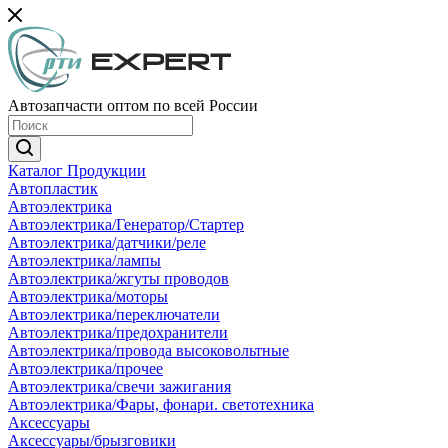
Автозапчасти оптом по всей России
Каталог Продукции
Автопластик
Автоэлектрика
Автоэлектрика/Генератор/Стартер
Автоэлектрика/датчики/реле
Автоэлектрика/лампы
Автоэлектрика/жгуты проводов
Автоэлектрика/моторы
Автоэлектрика/переключатели
Автоэлектрика/предохранители
Автоэлектрика/провода высоковольтные
Автоэлектрика/прочее
Автоэлектрика/свечи зажигания
Автоэлектрика/Фары, фонари. светотехника
Аксессуары
Аксессуары/брызговики