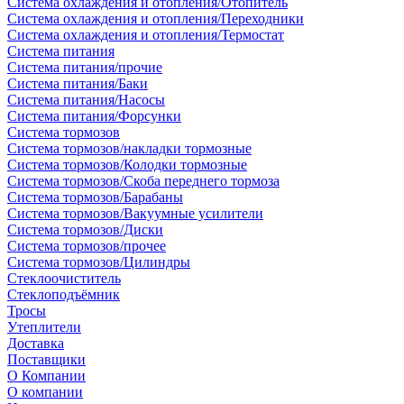
Система охлаждения и отопления/Отопитель
Система охлаждения и отопления/Переходники
Система охлаждения и отопления/Термостат
Система питания
Система питания/прочие
Система питания/Баки
Система питания/Насосы
Система питания/Форсунки
Система тормозов
Система тормозов/накладки тормозные
Система тормозов/Колодки тормозные
Система тормозов/Скоба переднего тормоза
Система тормозов/Барабаны
Система тормозов/Вакуумные усилители
Система тормозов/Диски
Система тормозов/прочее
Система тормозов/Цилиндры
Стеклоочиститель
Стеклоподъёмник
Тросы
Утеплители
Доставка
Поставщики
О Компании
О компании