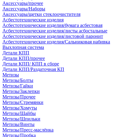
Аксессуары/прочее
Аксессуары/Наборы
Аксессуары/щетки стеклоочистителя
Асбестотехнические изделия
Асбестотехнические изделия/бумага асбестовая
Асбестотехнические изделия/листы асбостальные
Асбестотехнические изделия/листовой паронит
Асбестотехнические изделия/Сальниковая набивка
Выхлопная система
Детали КПП
Детали КПП/прочее
Детали КПП/ КПП в сборе
Детали КПП/Раздаточная КП
Метизы
Метизы/Болты
Метизы/Гайки
Метизы/Заклепки
Метизы/Прочее
Метизы/Стремянки
Метизы/Хомуты
Метизы/Шайбы
Метизы/Шпильки
Метизы/Винты
Метизы/Пресс-маслёнка
Метизы/Пробка