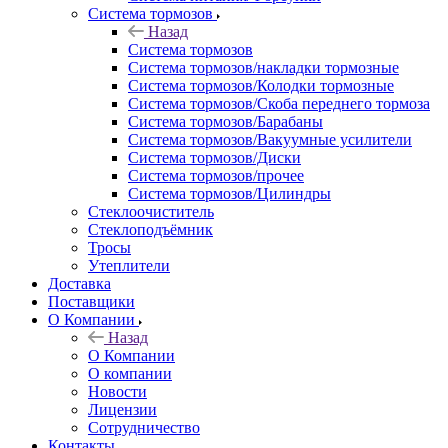
Система тормозов
Назад
Система тормозов
Система тормозов/накладки тормозные
Система тормозов/Колодки тормозные
Система тормозов/Скоба переднего тормоза
Система тормозов/Барабаны
Система тормозов/Вакуумные усилители
Система тормозов/Диски
Система тормозов/прочее
Система тормозов/Цилиндры
Стеклоочиститель
Стеклоподъёмник
Тросы
Утеплители
Доставка
Поставщики
О Компании
Назад
О Компании
О компании
Новости
Лицензии
Сотрудничество
Контакты