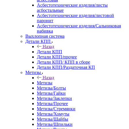
Асбестотехнические изделия/листы
асбостальные
Асбестотехнические изделия/листовой
паронит
Асбестотехнические изделия/Сальниковая
набивка
Выхлопная система
Детали КПП
Назад
Детали КПП
Детали КПП/прочее
Детали КПП/ КПП в сборе
Детали КПП/Раздаточная КП
Метизы
Назад
Метизы
Метизы/Болты
Метизы/Гайки
Метизы/Заклепки
Метизы/Прочее
Метизы/Стремянки
Метизы/Хомуты
Метизы/Шайбы
Метизы/Шпильки