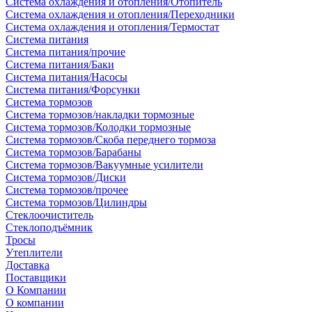
Система охлаждения и отопления/Отопитель
Система охлаждения и отопления/Переходники
Система охлаждения и отопления/Термостат
Система питания
Система питания/прочие
Система питания/Баки
Система питания/Насосы
Система питания/Форсунки
Система тормозов
Система тормозов/накладки тормозные
Система тормозов/Колодки тормозные
Система тормозов/Скоба переднего тормоза
Система тормозов/Барабаны
Система тормозов/Вакуумные усилители
Система тормозов/Диски
Система тормозов/прочее
Система тормозов/Цилиндры
Стеклоочиститель
Стеклоподъёмник
Тросы
Утеплители
Доставка
Поставщики
О Компании
О компании