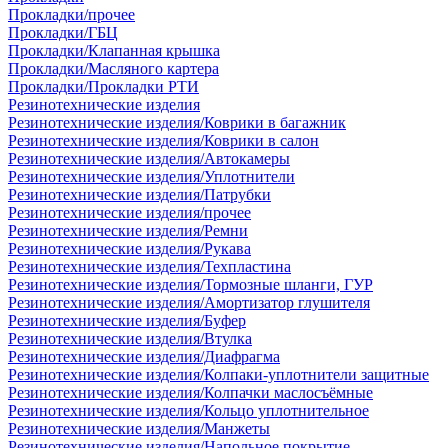
Прокладки/прочее
Прокладки/ГБЦ
Прокладки/Клапанная крышка
Прокладки/Масляного картера
Прокладки/Прокладки РТИ
Резинотехнические изделия
Резинотехнические изделия/Коврики в багажник
Резинотехнические изделия/Коврики в салон
Резинотехнические изделия/Автокамеры
Резинотехнические изделия/Уплотнители
Резинотехнические изделия/Патрубки
Резинотехнические изделия/прочее
Резинотехнические изделия/Ремни
Резинотехнические изделия/Рукава
Резинотехнические изделия/Техпластина
Резинотехнические изделия/Тормозные шланги, ГУР
Резинотехнические изделия/Амортизатор глушителя
Резинотехнические изделия/Буфер
Резинотехнические изделия/Втулка
Резинотехнические изделия/Диафрагма
Резинотехнические изделия/Колпаки-уплотнители защитные
Резинотехнические изделия/Колпачки маслосъёмные
Резинотехнические изделия/Кольцо уплотнительное
Резинотехнические изделия/Манжеты
Резинотехнические изделия/Напольное покрытие