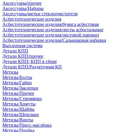
Аксессуары/прочее
Аксессуары/Наборы
Аксессуары/щетки стеклоочистителя
Асбестотехнические изделия
Асбестотехнические изделия/бумага асбестовая
Асбестотехнические изделия/листы асбостальные
Асбестотехнические изделия/листовой паронит
Асбестотехнические изделия/Сальниковая набивка
Выхлопная система
Детали КПП
Детали КПП/прочее
Детали КПП/ КПП в сборе
Детали КПП/Раздаточная КП
Метизы
Метизы/Болты
Метизы/Гайки
Метизы/Заклепки
Метизы/Прочее
Метизы/Стремянки
Метизы/Хомуты
Метизы/Шайбы
Метизы/Шпильки
Метизы/Винты
Метизы/Пресс-маслёнка
Метизы/Пробка