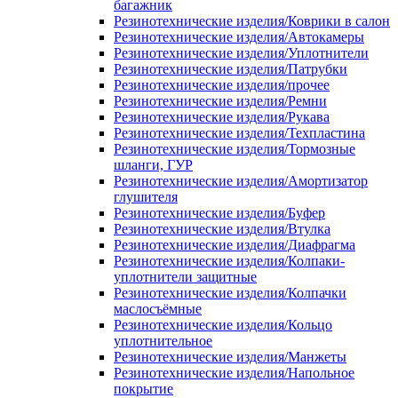
багажник
Резинотехнические изделия/Коврики в салон
Резинотехнические изделия/Автокамеры
Резинотехнические изделия/Уплотнители
Резинотехнические изделия/Патрубки
Резинотехнические изделия/прочее
Резинотехнические изделия/Ремни
Резинотехнические изделия/Рукава
Резинотехнические изделия/Техпластина
Резинотехнические изделия/Тормозные
шланги, ГУР
Резинотехнические изделия/Амортизатор
глушителя
Резинотехнические изделия/Буфер
Резинотехнические изделия/Втулка
Резинотехнические изделия/Диафрагма
Резинотехнические изделия/Колпаки-
уплотнители защитные
Резинотехнические изделия/Колпачки
маслосъёмные
Резинотехнические изделия/Кольцо
уплотнительное
Резинотехнические изделия/Манжеты
Резинотехнические изделия/Напольное
покрытие