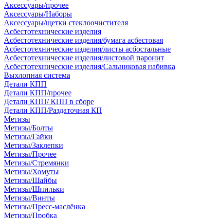
Аксессуары/прочее
Аксессуары/Наборы
Аксессуары/щетки стеклоочистителя
Асбестотехнические изделия
Асбестотехнические изделия/бумага асбестовая
Асбестотехнические изделия/листы асбостальные
Асбестотехнические изделия/листовой паронит
Асбестотехнические изделия/Сальниковая набивка
Выхлопная система
Детали КПП
Детали КПП/прочее
Детали КПП/ КПП в сборе
Детали КПП/Раздаточная КП
Метизы
Метизы/Болты
Метизы/Гайки
Метизы/Заклепки
Метизы/Прочее
Метизы/Стремянки
Метизы/Хомуты
Метизы/Шайбы
Метизы/Шпильки
Метизы/Винты
Метизы/Пресс-маслёнка
Метизы/Пробка