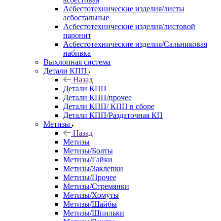
Асбестотехнические изделия/листы
асбостальные
Асбестотехнические изделия/листовой
паронит
Асбестотехнические изделия/Сальниковая
набивка
Выхлопная система
Детали КПП
Назад
Детали КПП
Детали КПП/прочее
Детали КПП/ КПП в сборе
Детали КПП/Раздаточная КП
Метизы
Назад
Метизы
Метизы/Болты
Метизы/Гайки
Метизы/Заклепки
Метизы/Прочее
Метизы/Стремянки
Метизы/Хомуты
Метизы/Шайбы
Метизы/Шпильки