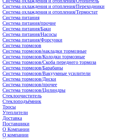
Система охлаждения и отопления/Отопитель
Система охлаждения и отопления/Переходники
Система охлаждения и отопления/Термостат
Система питания
Система питания/прочие
Система питания/Баки
Система питания/Насосы
Система питания/Форсунки
Система тормозов
Система тормозов/накладки тормозные
Система тормозов/Колодки тормозные
Система тормозов/Скоба переднего тормоза
Система тормозов/Барабаны
Система тормозов/Вакуумные усилители
Система тормозов/Диски
Система тормозов/прочее
Система тормозов/Цилиндры
Стеклоочиститель
Стеклоподъёмник
Тросы
Утеплители
Доставка
Поставщики
О Компании
О компании