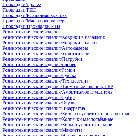
Прокладки/прочее
Прокладки/ГБЦ
Прокладки/Клапанная крышка
Прокладки/Масляного картера
Прокладки/Прокладки РТИ
Резинотехнические изделия
Резинотехнические изделия/Коврики в багажник
Резинотехнические изделия/Коврики в салон
Резинотехнические изделия/Автокамеры
Резинотехнические изделия/Уплотнители
Резинотехнические изделия/Патрубки
Резинотехнические изделия/прочее
Резинотехнические изделия/Ремни
Резинотехнические изделия/Рукава
Резинотехнические изделия/Техпластина
Резинотехнические изделия/Тормозные шланги, ГУР
Резинотехнические изделия/Амортизатор глушителя
Резинотехнические изделия/Буфер
Резинотехнические изделия/Втулка
Резинотехнические изделия/Диафрагма
Резинотехнические изделия/Колпаки-уплотнители защитные
Резинотехнические изделия/Колпачки маслосъёмные
Резинотехнические изделия/Кольцо уплотнительное
Резинотехнические изделия/Манжеты
Резинотехнические изделия/Напольное покрытие