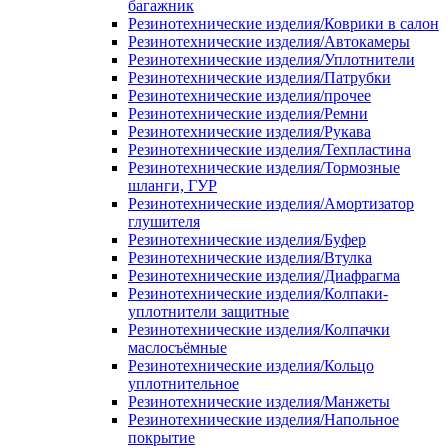
багажник
Резинотехнические изделия/Коврики в салон
Резинотехнические изделия/Автокамеры
Резинотехнические изделия/Уплотнители
Резинотехнические изделия/Патрубки
Резинотехнические изделия/прочее
Резинотехнические изделия/Ремни
Резинотехнические изделия/Рукава
Резинотехнические изделия/Техпластина
Резинотехнические изделия/Тормозные
шланги, ГУР
Резинотехнические изделия/Амортизатор
глушителя
Резинотехнические изделия/Буфер
Резинотехнические изделия/Втулка
Резинотехнические изделия/Диафрагма
Резинотехнические изделия/Колпаки-
уплотнители защитные
Резинотехнические изделия/Колпачки
маслосъёмные
Резинотехнические изделия/Кольцо
уплотнительное
Резинотехнические изделия/Манжеты
Резинотехнические изделия/Напольное
покрытие