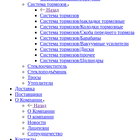
Система тормозов
Назад
Система тормозов
Система тормозов/накладки тормозные
Система тормозов/Колодки тормозные
Система тормозов/Скоба переднего тормоза
Система тормозов/Барабаны
Система тормозов/Вакуумные усилители
Система тормозов/Диски
Система тормозов/прочее
Система тормозов/Цилиндры
Стеклоочиститель
Стеклоподъёмник
Тросы
Утеплители
Доставка
Поставщики
О Компании
Назад
О Компании
О компании
Новости
Лицензии
Сотрудничество
Контакты