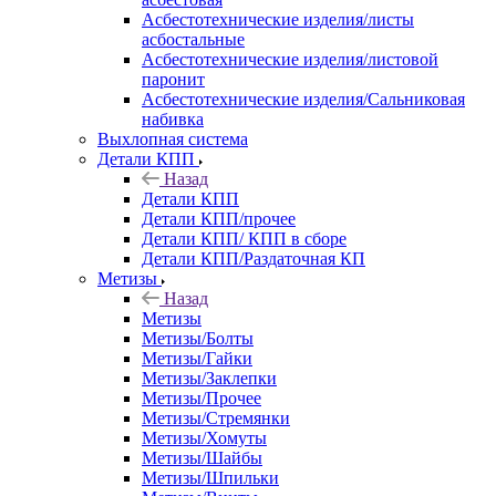
Асбестотехнические изделия/листы
асбостальные
Асбестотехнические изделия/листовой
паронит
Асбестотехнические изделия/Сальниковая
набивка
Выхлопная система
Детали КПП
Назад
Детали КПП
Детали КПП/прочее
Детали КПП/ КПП в сборе
Детали КПП/Раздаточная КП
Метизы
Назад
Метизы
Метизы/Болты
Метизы/Гайки
Метизы/Заклепки
Метизы/Прочее
Метизы/Стремянки
Метизы/Хомуты
Метизы/Шайбы
Метизы/Шпильки