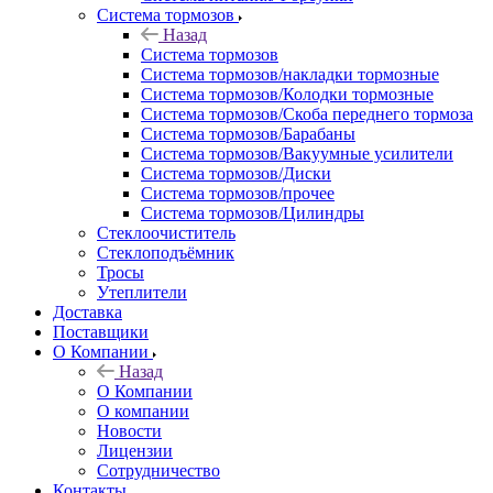
Система тормозов
Назад
Система тормозов
Система тормозов/накладки тормозные
Система тормозов/Колодки тормозные
Система тормозов/Скоба переднего тормоза
Система тормозов/Барабаны
Система тормозов/Вакуумные усилители
Система тормозов/Диски
Система тормозов/прочее
Система тормозов/Цилиндры
Стеклоочиститель
Стеклоподъёмник
Тросы
Утеплители
Доставка
Поставщики
О Компании
Назад
О Компании
О компании
Новости
Лицензии
Сотрудничество
Контакты