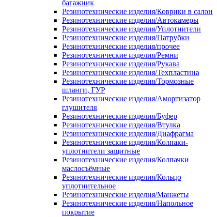
багажник
Резинотехнические изделия/Коврики в салон
Резинотехнические изделия/Автокамеры
Резинотехнические изделия/Уплотнители
Резинотехнические изделия/Патрубки
Резинотехнические изделия/прочее
Резинотехнические изделия/Ремни
Резинотехнические изделия/Рукава
Резинотехнические изделия/Техпластина
Резинотехнические изделия/Тормозные
шланги, ГУР
Резинотехнические изделия/Амортизатор
глушителя
Резинотехнические изделия/Буфер
Резинотехнические изделия/Втулка
Резинотехнические изделия/Диафрагма
Резинотехнические изделия/Колпаки-
уплотнители защитные
Резинотехнические изделия/Колпачки
маслосъёмные
Резинотехнические изделия/Кольцо
уплотнительное
Резинотехнические изделия/Манжеты
Резинотехнические изделия/Напольное
покрытие