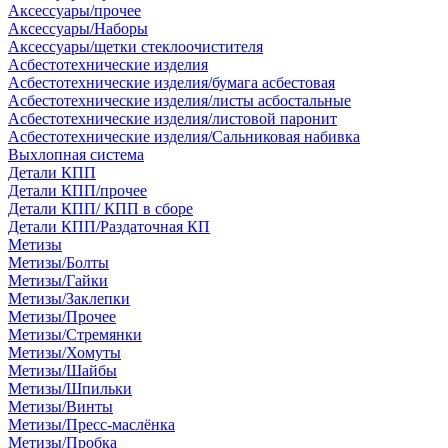
Аксессуары/прочее
Аксессуары/Наборы
Аксессуары/щетки стеклоочистителя
Асбестотехнические изделия
Асбестотехнические изделия/бумага асбестовая
Асбестотехнические изделия/листы асбостальные
Асбестотехнические изделия/листовой паронит
Асбестотехнические изделия/Сальниковая набивка
Выхлопная система
Детали КПП
Детали КПП/прочее
Детали КПП/ КПП в сборе
Детали КПП/Раздаточная КП
Метизы
Метизы/Болты
Метизы/Гайки
Метизы/Заклепки
Метизы/Прочее
Метизы/Стремянки
Метизы/Хомуты
Метизы/Шайбы
Метизы/Шпильки
Метизы/Винты
Метизы/Пресс-маслёнка
Метизы/Пробка