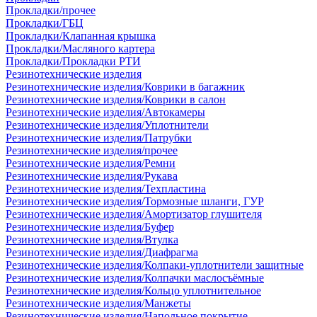
Прокладки/прочее
Прокладки/ГБЦ
Прокладки/Клапанная крышка
Прокладки/Масляного картера
Прокладки/Прокладки РТИ
Резинотехнические изделия
Резинотехнические изделия/Коврики в багажник
Резинотехнические изделия/Коврики в салон
Резинотехнические изделия/Автокамеры
Резинотехнические изделия/Уплотнители
Резинотехнические изделия/Патрубки
Резинотехнические изделия/прочее
Резинотехнические изделия/Ремни
Резинотехнические изделия/Рукава
Резинотехнические изделия/Техпластина
Резинотехнические изделия/Тормозные шланги, ГУР
Резинотехнические изделия/Амортизатор глушителя
Резинотехнические изделия/Буфер
Резинотехнические изделия/Втулка
Резинотехнические изделия/Диафрагма
Резинотехнические изделия/Колпаки-уплотнители защитные
Резинотехнические изделия/Колпачки маслосъёмные
Резинотехнические изделия/Кольцо уплотнительное
Резинотехнические изделия/Манжеты
Резинотехнические изделия/Напольное покрытие