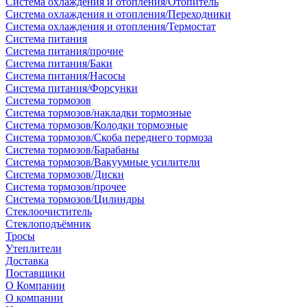
Система охлаждения и отопления/Отопитель
Система охлаждения и отопления/Переходники
Система охлаждения и отопления/Термостат
Система питания
Система питания/прочие
Система питания/Баки
Система питания/Насосы
Система питания/Форсунки
Система тормозов
Система тормозов/накладки тормозные
Система тормозов/Колодки тормозные
Система тормозов/Скоба переднего тормоза
Система тормозов/Барабаны
Система тормозов/Вакуумные усилители
Система тормозов/Диски
Система тормозов/прочее
Система тормозов/Цилиндры
Стеклоочиститель
Стеклоподъёмник
Тросы
Утеплители
Доставка
Поставщики
О Компании
О компании