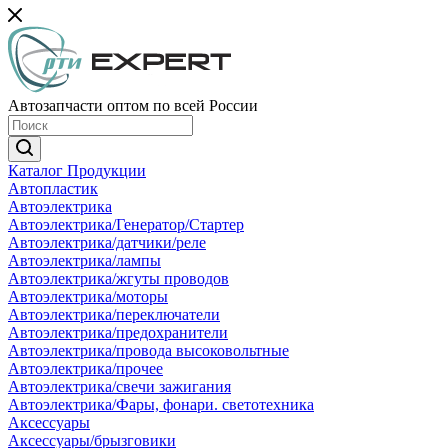
Автозапчасти оптом по всей России
Каталог Продукции
Автопластик
Автоэлектрика
Автоэлектрика/Генератор/Стартер
Автоэлектрика/датчики/реле
Автоэлектрика/лампы
Автоэлектрика/жгуты проводов
Автоэлектрика/моторы
Автоэлектрика/переключатели
Автоэлектрика/предохранители
Автоэлектрика/провода высоковольтные
Автоэлектрика/прочее
Автоэлектрика/свечи зажигания
Автоэлектрика/Фары, фонари. светотехника
Аксессуары
Аксессуары/брызговики