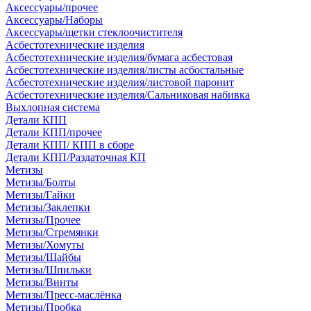
Аксессуары/прочее
Аксессуары/Наборы
Аксессуары/щетки стеклоочистителя
Асбестотехнические изделия
Асбестотехнические изделия/бумага асбестовая
Асбестотехнические изделия/листы асбостальные
Асбестотехнические изделия/листовой паронит
Асбестотехнические изделия/Сальниковая набивка
Выхлопная система
Детали КПП
Детали КПП/прочее
Детали КПП/ КПП в сборе
Детали КПП/Раздаточная КП
Метизы
Метизы/Болты
Метизы/Гайки
Метизы/Заклепки
Метизы/Прочее
Метизы/Стремянки
Метизы/Хомуты
Метизы/Шайбы
Метизы/Шпильки
Метизы/Винты
Метизы/Пресс-маслёнка
Метизы/Пробка