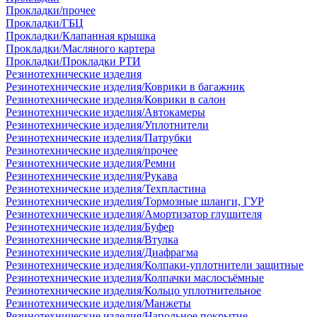
Прокладки/прочее
Прокладки/ГБЦ
Прокладки/Клапанная крышка
Прокладки/Масляного картера
Прокладки/Прокладки РТИ
Резинотехнические изделия
Резинотехнические изделия/Коврики в багажник
Резинотехнические изделия/Коврики в салон
Резинотехнические изделия/Автокамеры
Резинотехнические изделия/Уплотнители
Резинотехнические изделия/Патрубки
Резинотехнические изделия/прочее
Резинотехнические изделия/Ремни
Резинотехнические изделия/Рукава
Резинотехнические изделия/Техпластина
Резинотехнические изделия/Тормозные шланги, ГУР
Резинотехнические изделия/Амортизатор глушителя
Резинотехнические изделия/Буфер
Резинотехнические изделия/Втулка
Резинотехнические изделия/Диафрагма
Резинотехнические изделия/Колпаки-уплотнители защитные
Резинотехнические изделия/Колпачки маслосъёмные
Резинотехнические изделия/Кольцо уплотнительное
Резинотехнические изделия/Манжеты
Резинотехнические изделия/Напольное покрытие