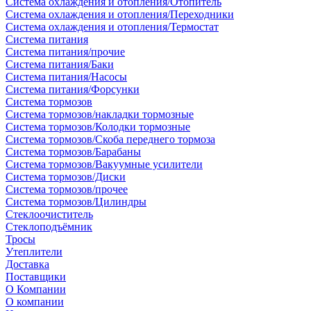
Система охлаждения и отопления/Отопитель
Система охлаждения и отопления/Переходники
Система охлаждения и отопления/Термостат
Система питания
Система питания/прочие
Система питания/Баки
Система питания/Насосы
Система питания/Форсунки
Система тормозов
Система тормозов/накладки тормозные
Система тормозов/Колодки тормозные
Система тормозов/Скоба переднего тормоза
Система тормозов/Барабаны
Система тормозов/Вакуумные усилители
Система тормозов/Диски
Система тормозов/прочее
Система тормозов/Цилиндры
Стеклоочиститель
Стеклоподъёмник
Тросы
Утеплители
Доставка
Поставщики
О Компании
О компании