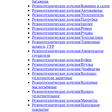
багажник
Резинотехнические изделия/Коврики в салон
Резинотехнические изделия/Автокамеры
Резинотехнические изделия/Уплотнители
Резинотехнические изделия/Патрубки
Резинотехнические изделия/прочее
Резинотехнические изделия/Ремни
Резинотехнические изделия/Рукава
Резинотехнические изделия/Техпластина
Резинотехнические изделия/Тормозные
шланги, ГУР
Резинотехнические изделия/Амортизатор
глушителя
Резинотехнические изделия/Буфер
Резинотехнические изделия/Втулка
Резинотехнические изделия/Диафрагма
Резинотехнические изделия/Колпаки-
уплотнители защитные
Резинотехнические изделия/Колпачки
маслосъёмные
Резинотехнические изделия/Кольцо
уплотнительное
Резинотехнические изделия/Манжеты
Резинотехнические изделия/Напольное
покрытие