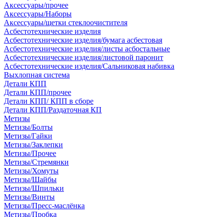
Аксессуары/прочее
Аксессуары/Наборы
Аксессуары/щетки стеклоочистителя
Асбестотехнические изделия
Асбестотехнические изделия/бумага асбестовая
Асбестотехнические изделия/листы асбостальные
Асбестотехнические изделия/листовой паронит
Асбестотехнические изделия/Сальниковая набивка
Выхлопная система
Детали КПП
Детали КПП/прочее
Детали КПП/ КПП в сборе
Детали КПП/Раздаточная КП
Метизы
Метизы/Болты
Метизы/Гайки
Метизы/Заклепки
Метизы/Прочее
Метизы/Стремянки
Метизы/Хомуты
Метизы/Шайбы
Метизы/Шпильки
Метизы/Винты
Метизы/Пресс-маслёнка
Метизы/Пробка