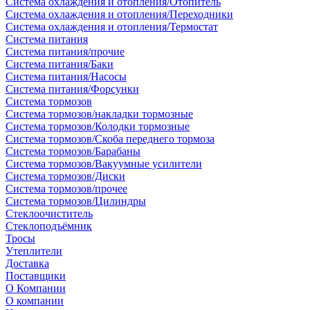
Система охлаждения и отопления/Отопитель
Система охлаждения и отопления/Переходники
Система охлаждения и отопления/Термостат
Система питания
Система питания/прочие
Система питания/Баки
Система питания/Насосы
Система питания/Форсунки
Система тормозов
Система тормозов/накладки тормозные
Система тормозов/Колодки тормозные
Система тормозов/Скоба переднего тормоза
Система тормозов/Барабаны
Система тормозов/Вакуумные усилители
Система тормозов/Диски
Система тормозов/прочее
Система тормозов/Цилиндры
Стеклоочиститель
Стеклоподъёмник
Тросы
Утеплители
Доставка
Поставщики
О Компании
О компании