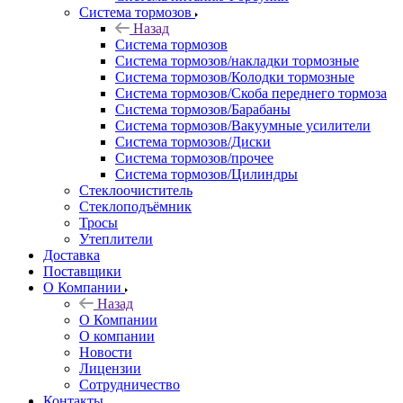
Система тормозов
Назад
Система тормозов
Система тормозов/накладки тормозные
Система тормозов/Колодки тормозные
Система тормозов/Скоба переднего тормоза
Система тормозов/Барабаны
Система тормозов/Вакуумные усилители
Система тормозов/Диски
Система тормозов/прочее
Система тормозов/Цилиндры
Стеклоочиститель
Стеклоподъёмник
Тросы
Утеплители
Доставка
Поставщики
О Компании
Назад
О Компании
О компании
Новости
Лицензии
Сотрудничество
Контакты