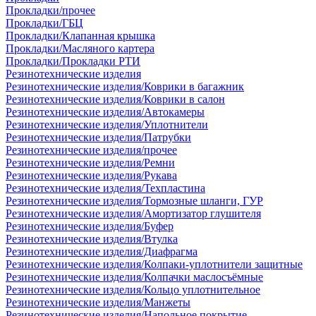
Прокладки/прочее
Прокладки/ГБЦ
Прокладки/Клапанная крышка
Прокладки/Масляного картера
Прокладки/Прокладки РТИ
Резинотехнические изделия
Резинотехнические изделия/Коврики в багажник
Резинотехнические изделия/Коврики в салон
Резинотехнические изделия/Автокамеры
Резинотехнические изделия/Уплотнители
Резинотехнические изделия/Патрубки
Резинотехнические изделия/прочее
Резинотехнические изделия/Ремни
Резинотехнические изделия/Рукава
Резинотехнические изделия/Техпластина
Резинотехнические изделия/Тормозные шланги, ГУР
Резинотехнические изделия/Амортизатор глушителя
Резинотехнические изделия/Буфер
Резинотехнические изделия/Втулка
Резинотехнические изделия/Диафрагма
Резинотехнические изделия/Колпаки-уплотнители защитные
Резинотехнические изделия/Колпачки маслосъёмные
Резинотехнические изделия/Кольцо уплотнительное
Резинотехнические изделия/Манжеты
Резинотехнические изделия/Напольное покрытие