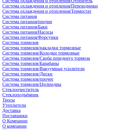
Система охлаждения и отопления/Отопитель
Система охлаждения и отопления/Переходники
Система охлаждения и отопления/Термостат
Система питания
Система питания/прочие
Система питания/Баки
Система питания/Насосы
Система питания/Форсунки
Система тормозов
Система тормозов/накладки тормозные
Система тормозов/Колодки тормозные
Система тормозов/Скоба переднего тормоза
Система тормозов/Барабаны
Система тормозов/Вакуумные усилители
Система тормозов/Диски
Система тормозов/прочее
Система тормозов/Цилиндры
Стеклоочиститель
Стеклоподъёмник
Тросы
Утеплители
Доставка
Поставщики
О Компании
О компании