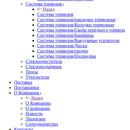
Система тормозов
Назад
Система тормозов
Система тормозов/накладки тормозные
Система тормозов/Колодки тормозные
Система тормозов/Скоба переднего тормоза
Система тормозов/Барабаны
Система тормозов/Вакуумные усилители
Система тормозов/Диски
Система тормозов/прочее
Система тормозов/Цилиндры
Стеклоочиститель
Стеклоподъёмник
Тросы
Утеплители
Доставка
Поставщики
О Компании
Назад
О Компании
О компании
Новости
Лицензии
Сотрудничество
Контакты