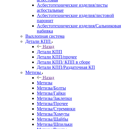
Асбестотехнические изделия/листы
асбостальные
Асбестотехнические изделия/листовой
паронит
Асбестотехнические изделия/Сальниковая
набивка
Выхлопная система
Детали КПП
Назад
Детали КПП
Детали КПП/прочее
Детали КПП/ КПП в сборе
Детали КПП/Раздаточная КП
Метизы
Назад
Метизы
Метизы/Болты
Метизы/Гайки
Метизы/Заклепки
Метизы/Прочее
Метизы/Стремянки
Метизы/Хомуты
Метизы/Шайбы
Метизы/Шпильки