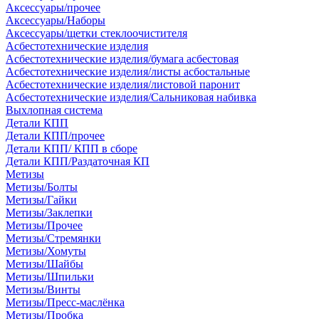
Аксессуары/прочее
Аксессуары/Наборы
Аксессуары/щетки стеклоочистителя
Асбестотехнические изделия
Асбестотехнические изделия/бумага асбестовая
Асбестотехнические изделия/листы асбостальные
Асбестотехнические изделия/листовой паронит
Асбестотехнические изделия/Сальниковая набивка
Выхлопная система
Детали КПП
Детали КПП/прочее
Детали КПП/ КПП в сборе
Детали КПП/Раздаточная КП
Метизы
Метизы/Болты
Метизы/Гайки
Метизы/Заклепки
Метизы/Прочее
Метизы/Стремянки
Метизы/Хомуты
Метизы/Шайбы
Метизы/Шпильки
Метизы/Винты
Метизы/Пресс-маслёнка
Метизы/Пробка