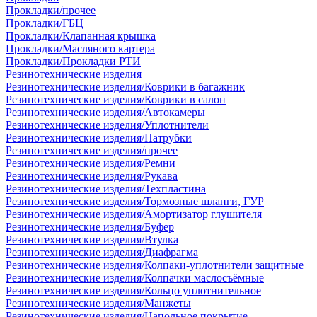
Прокладки/прочее
Прокладки/ГБЦ
Прокладки/Клапанная крышка
Прокладки/Масляного картера
Прокладки/Прокладки РТИ
Резинотехнические изделия
Резинотехнические изделия/Коврики в багажник
Резинотехнические изделия/Коврики в салон
Резинотехнические изделия/Автокамеры
Резинотехнические изделия/Уплотнители
Резинотехнические изделия/Патрубки
Резинотехнические изделия/прочее
Резинотехнические изделия/Ремни
Резинотехнические изделия/Рукава
Резинотехнические изделия/Техпластина
Резинотехнические изделия/Тормозные шланги, ГУР
Резинотехнические изделия/Амортизатор глушителя
Резинотехнические изделия/Буфер
Резинотехнические изделия/Втулка
Резинотехнические изделия/Диафрагма
Резинотехнические изделия/Колпаки-уплотнители защитные
Резинотехнические изделия/Колпачки маслосъёмные
Резинотехнические изделия/Кольцо уплотнительное
Резинотехнические изделия/Манжеты
Резинотехнические изделия/Напольное покрытие