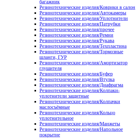
багажник
Резинотехнические изделия/Коврики в салон
Резинотехнические изделия/Автокамеры
Резинотехнические изделия/Уплотнители
Резинотехнические изделия/Патрубки
Резинотехнические изделия/прочее
Резинотехнические изделия/Ремни
Резинотехнические изделия/Рукава
Резинотехнические изделия/Техпластина
Резинотехнические изделия/Тормозные
шланги, ГУР
Резинотехнические изделия/Амортизатор
глушителя
Резинотехнические изделия/Буфер
Резинотехнические изделия/Втулка
Резинотехнические изделия/Диафрагма
Резинотехнические изделия/Колпаки-
уплотнители защитные
Резинотехнические изделия/Колпачки
маслосъёмные
Резинотехнические изделия/Кольцо
уплотнительное
Резинотехнические изделия/Манжеты
Резинотехнические изделия/Напольное
покрытие