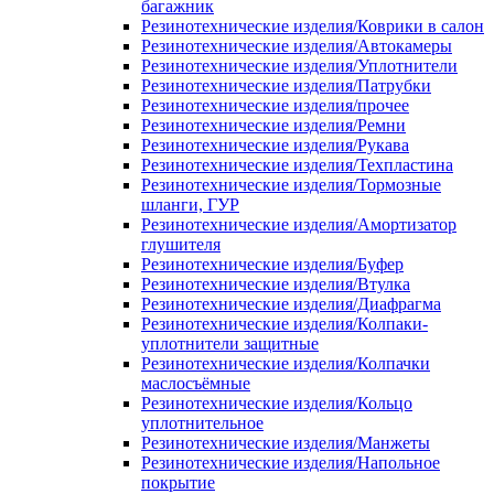
багажник
Резинотехнические изделия/Коврики в салон
Резинотехнические изделия/Автокамеры
Резинотехнические изделия/Уплотнители
Резинотехнические изделия/Патрубки
Резинотехнические изделия/прочее
Резинотехнические изделия/Ремни
Резинотехнические изделия/Рукава
Резинотехнические изделия/Техпластина
Резинотехнические изделия/Тормозные
шланги, ГУР
Резинотехнические изделия/Амортизатор
глушителя
Резинотехнические изделия/Буфер
Резинотехнические изделия/Втулка
Резинотехнические изделия/Диафрагма
Резинотехнические изделия/Колпаки-
уплотнители защитные
Резинотехнические изделия/Колпачки
маслосъёмные
Резинотехнические изделия/Кольцо
уплотнительное
Резинотехнические изделия/Манжеты
Резинотехнические изделия/Напольное
покрытие