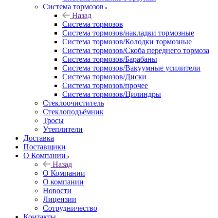
Система тормозов
Назад
Система тормозов
Система тормозов/накладки тормозные
Система тормозов/Колодки тормозные
Система тормозов/Скоба переднего тормоза
Система тормозов/Барабаны
Система тормозов/Вакуумные усилители
Система тормозов/Диски
Система тормозов/прочее
Система тормозов/Цилиндры
Стеклоочиститель
Стеклоподъёмник
Тросы
Утеплители
Доставка
Поставщики
О Компании
Назад
О Компании
О компании
Новости
Лицензии
Сотрудничество
Контакты