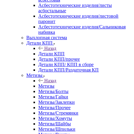
Асбестотехнические изделия/листы
асбостальные
Асбестотехнические изделия/листовой
паронит
Асбестотехнические изделия/Сальниковая
набивка
Выхлопная система
Детали КПП
Назад
Детали КПП
Детали КПП/прочее
Детали КПП/ КПП в сборе
Детали КПП/Раздаточная КП
Метизы
Назад
Метизы
Метизы/Болты
Метизы/Гайки
Метизы/Заклепки
Метизы/Прочее
Метизы/Стремянки
Метизы/Хомуты
Метизы/Шайбы
Метизы/Шпильки