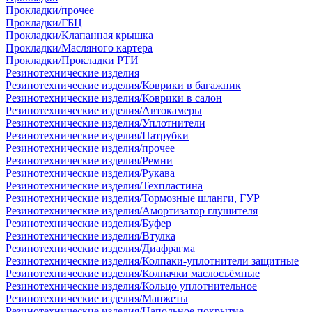
Прокладки/прочее
Прокладки/ГБЦ
Прокладки/Клапанная крышка
Прокладки/Масляного картера
Прокладки/Прокладки РТИ
Резинотехнические изделия
Резинотехнические изделия/Коврики в багажник
Резинотехнические изделия/Коврики в салон
Резинотехнические изделия/Автокамеры
Резинотехнические изделия/Уплотнители
Резинотехнические изделия/Патрубки
Резинотехнические изделия/прочее
Резинотехнические изделия/Ремни
Резинотехнические изделия/Рукава
Резинотехнические изделия/Техпластина
Резинотехнические изделия/Тормозные шланги, ГУР
Резинотехнические изделия/Амортизатор глушителя
Резинотехнические изделия/Буфер
Резинотехнические изделия/Втулка
Резинотехнические изделия/Диафрагма
Резинотехнические изделия/Колпаки-уплотнители защитные
Резинотехнические изделия/Колпачки маслосъёмные
Резинотехнические изделия/Кольцо уплотнительное
Резинотехнические изделия/Манжеты
Резинотехнические изделия/Напольное покрытие