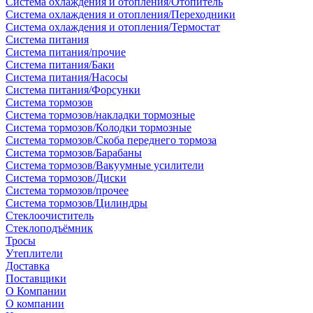
Система охлаждения и отопления/Отопитель
Система охлаждения и отопления/Переходники
Система охлаждения и отопления/Термостат
Система питания
Система питания/прочие
Система питания/Баки
Система питания/Насосы
Система питания/Форсунки
Система тормозов
Система тормозов/накладки тормозные
Система тормозов/Колодки тормозные
Система тормозов/Скоба переднего тормоза
Система тормозов/Барабаны
Система тормозов/Вакуумные усилители
Система тормозов/Диски
Система тормозов/прочее
Система тормозов/Цилиндры
Стеклоочиститель
Стеклоподъёмник
Тросы
Утеплители
Доставка
Поставщики
О Компании
О компании