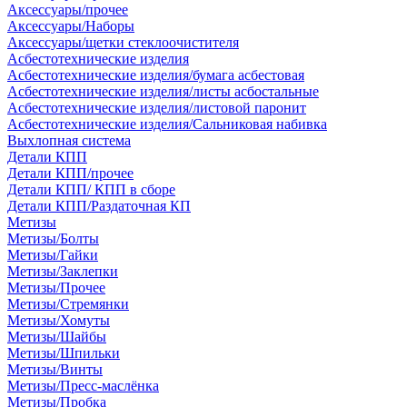
Аксессуары/прочее
Аксессуары/Наборы
Аксессуары/щетки стеклоочистителя
Асбестотехнические изделия
Асбестотехнические изделия/бумага асбестовая
Асбестотехнические изделия/листы асбостальные
Асбестотехнические изделия/листовой паронит
Асбестотехнические изделия/Сальниковая набивка
Выхлопная система
Детали КПП
Детали КПП/прочее
Детали КПП/ КПП в сборе
Детали КПП/Раздаточная КП
Метизы
Метизы/Болты
Метизы/Гайки
Метизы/Заклепки
Метизы/Прочее
Метизы/Стремянки
Метизы/Хомуты
Метизы/Шайбы
Метизы/Шпильки
Метизы/Винты
Метизы/Пресс-маслёнка
Метизы/Пробка