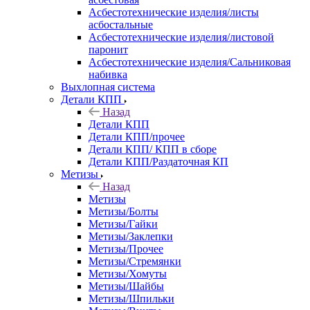
Асбестотехнические изделия/листы
асбостальные
Асбестотехнические изделия/листовой
паронит
Асбестотехнические изделия/Сальниковая
набивка
Выхлопная система
Детали КПП
Назад
Детали КПП
Детали КПП/прочее
Детали КПП/ КПП в сборе
Детали КПП/Раздаточная КП
Метизы
Назад
Метизы
Метизы/Болты
Метизы/Гайки
Метизы/Заклепки
Метизы/Прочее
Метизы/Стремянки
Метизы/Хомуты
Метизы/Шайбы
Метизы/Шпильки