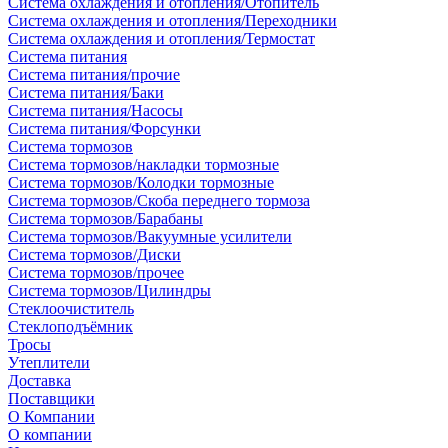
Система охлаждения и отопления/Отопитель
Система охлаждения и отопления/Переходники
Система охлаждения и отопления/Термостат
Система питания
Система питания/прочие
Система питания/Баки
Система питания/Насосы
Система питания/Форсунки
Система тормозов
Система тормозов/накладки тормозные
Система тормозов/Колодки тормозные
Система тормозов/Скоба переднего тормоза
Система тормозов/Барабаны
Система тормозов/Вакуумные усилители
Система тормозов/Диски
Система тормозов/прочее
Система тормозов/Цилиндры
Стеклоочиститель
Стеклоподъёмник
Тросы
Утеплители
Доставка
Поставщики
О Компании
О компании