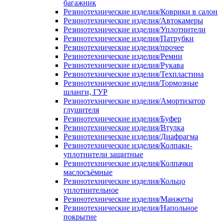
багажник
Резинотехнические изделия/Коврики в салон
Резинотехнические изделия/Автокамеры
Резинотехнические изделия/Уплотнители
Резинотехнические изделия/Патрубки
Резинотехнические изделия/прочее
Резинотехнические изделия/Ремни
Резинотехнические изделия/Рукава
Резинотехнические изделия/Техпластина
Резинотехнические изделия/Тормозные
шланги, ГУР
Резинотехнические изделия/Амортизатор
глушителя
Резинотехнические изделия/Буфер
Резинотехнические изделия/Втулка
Резинотехнические изделия/Диафрагма
Резинотехнические изделия/Колпаки-
уплотнители защитные
Резинотехнические изделия/Колпачки
маслосъёмные
Резинотехнические изделия/Кольцо
уплотнительное
Резинотехнические изделия/Манжеты
Резинотехнические изделия/Напольное
покрытие