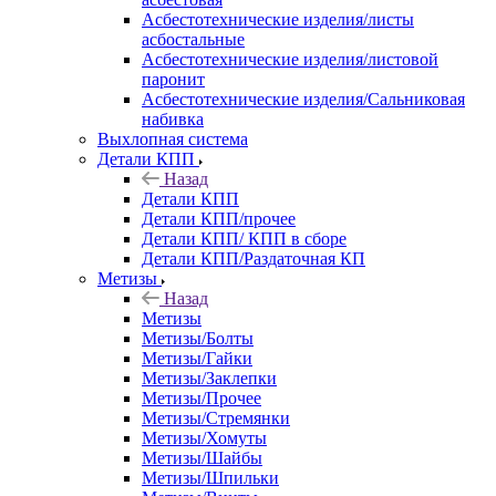
Асбестотехнические изделия/листы
асбостальные
Асбестотехнические изделия/листовой
паронит
Асбестотехнические изделия/Сальниковая
набивка
Выхлопная система
Детали КПП
Назад
Детали КПП
Детали КПП/прочее
Детали КПП/ КПП в сборе
Детали КПП/Раздаточная КП
Метизы
Назад
Метизы
Метизы/Болты
Метизы/Гайки
Метизы/Заклепки
Метизы/Прочее
Метизы/Стремянки
Метизы/Хомуты
Метизы/Шайбы
Метизы/Шпильки