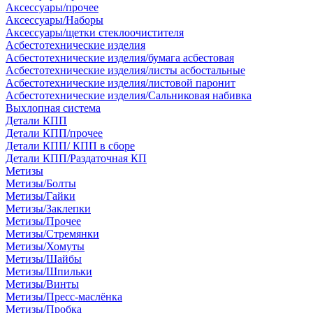
Аксессуары/прочее
Аксессуары/Наборы
Аксессуары/щетки стеклоочистителя
Асбестотехнические изделия
Асбестотехнические изделия/бумага асбестовая
Асбестотехнические изделия/листы асбостальные
Асбестотехнические изделия/листовой паронит
Асбестотехнические изделия/Сальниковая набивка
Выхлопная система
Детали КПП
Детали КПП/прочее
Детали КПП/ КПП в сборе
Детали КПП/Раздаточная КП
Метизы
Метизы/Болты
Метизы/Гайки
Метизы/Заклепки
Метизы/Прочее
Метизы/Стремянки
Метизы/Хомуты
Метизы/Шайбы
Метизы/Шпильки
Метизы/Винты
Метизы/Пресс-маслёнка
Метизы/Пробка