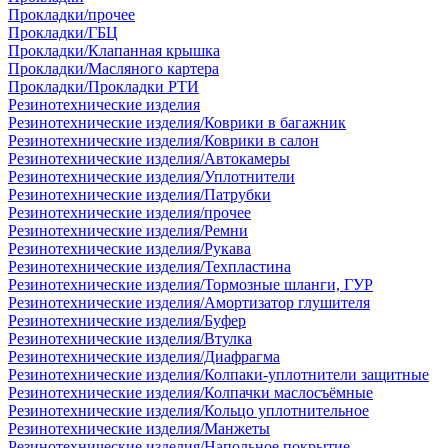
Прокладки/прочее
Прокладки/ГБЦ
Прокладки/Клапанная крышка
Прокладки/Масляного картера
Прокладки/Прокладки РТИ
Резинотехнические изделия
Резинотехнические изделия/Коврики в багажник
Резинотехнические изделия/Коврики в салон
Резинотехнические изделия/Автокамеры
Резинотехнические изделия/Уплотнители
Резинотехнические изделия/Патрубки
Резинотехнические изделия/прочее
Резинотехнические изделия/Ремни
Резинотехнические изделия/Рукава
Резинотехнические изделия/Техпластина
Резинотехнические изделия/Тормозные шланги, ГУР
Резинотехнические изделия/Амортизатор глушителя
Резинотехнические изделия/Буфер
Резинотехнические изделия/Втулка
Резинотехнические изделия/Диафрагма
Резинотехнические изделия/Колпаки-уплотнители защитные
Резинотехнические изделия/Колпачки маслосъёмные
Резинотехнические изделия/Кольцо уплотнительное
Резинотехнические изделия/Манжеты
Резинотехнические изделия/Напольное покрытие