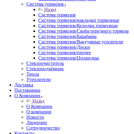
Система тормозов
Назад
Система тормозов
Система тормозов/накладки тормозные
Система тормозов/Колодки тормозные
Система тормозов/Скоба переднего тормоза
Система тормозов/Барабаны
Система тормозов/Вакуумные усилители
Система тормозов/Диски
Система тормозов/прочее
Система тормозов/Цилиндры
Стеклоочиститель
Стеклоподъёмник
Тросы
Утеплители
Доставка
Поставщики
О Компании
Назад
О Компании
О компании
Новости
Лицензии
Сотрудничество
Контакты