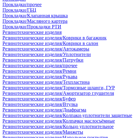
Прокладки/прочее
Прокладки/ГБЦ
Прокладки/Клапанная крышка
Прокладки/Масляного картера
Прокладки/Прокладки РТИ
Резинотехнические изделия
Резинотехнические изделия/Коврики в багажник
Резинотехнические изделия/Коврики в салон
Резинотехнические изделия/Автокамеры
Резинотехнические изделия/Уплотнители
Резинотехнические изделия/Патрубки
Резинотехнические изделия/прочее
Резинотехнические изделия/Ремни
Резинотехнические изделия/Рукава
Резинотехнические изделия/Техпластина
Резинотехнические изделия/Тормозные шланги, ГУР
Резинотехнические изделия/Амортизатор глушителя
Резинотехнические изделия/Буфер
Резинотехнические изделия/Втулка
Резинотехнические изделия/Диафрагма
Резинотехнические изделия/Колпаки-уплотнители защитные
Резинотехнические изделия/Колпачки маслосъёмные
Резинотехнические изделия/Кольцо уплотнительное
Резинотехнические изделия/Манжеты
Резинотехнические изделия/Напольное покрытие