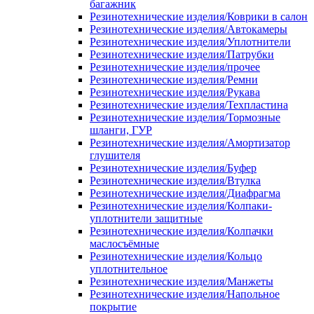
багажник
Резинотехнические изделия/Коврики в салон
Резинотехнические изделия/Автокамеры
Резинотехнические изделия/Уплотнители
Резинотехнические изделия/Патрубки
Резинотехнические изделия/прочее
Резинотехнические изделия/Ремни
Резинотехнические изделия/Рукава
Резинотехнические изделия/Техпластина
Резинотехнические изделия/Тормозные
шланги, ГУР
Резинотехнические изделия/Амортизатор
глушителя
Резинотехнические изделия/Буфер
Резинотехнические изделия/Втулка
Резинотехнические изделия/Диафрагма
Резинотехнические изделия/Колпаки-
уплотнители защитные
Резинотехнические изделия/Колпачки
маслосъёмные
Резинотехнические изделия/Кольцо
уплотнительное
Резинотехнические изделия/Манжеты
Резинотехнические изделия/Напольное
покрытие