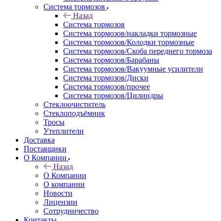
Система тормозов
Назад
Система тормозов
Система тормозов/накладки тормозные
Система тормозов/Колодки тормозные
Система тормозов/Скоба переднего тормоза
Система тормозов/Барабаны
Система тормозов/Вакуумные усилители
Система тормозов/Диски
Система тормозов/прочее
Система тормозов/Цилиндры
Стеклоочиститель
Стеклоподъёмник
Тросы
Утеплители
Доставка
Поставщики
О Компании
Назад
О Компании
О компании
Новости
Лицензии
Сотрудничество
Контакты