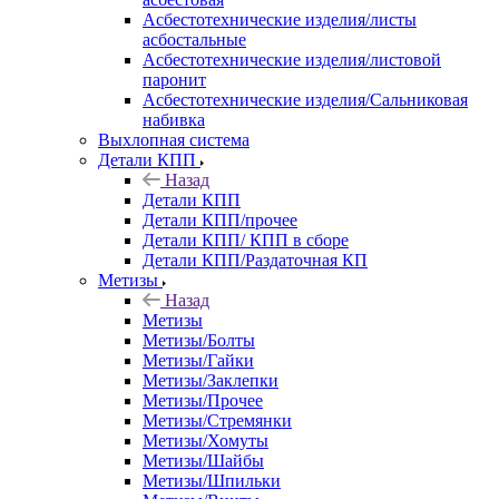
Асбестотехнические изделия/листы
асбостальные
Асбестотехнические изделия/листовой
паронит
Асбестотехнические изделия/Сальниковая
набивка
Выхлопная система
Детали КПП
Назад
Детали КПП
Детали КПП/прочее
Детали КПП/ КПП в сборе
Детали КПП/Раздаточная КП
Метизы
Назад
Метизы
Метизы/Болты
Метизы/Гайки
Метизы/Заклепки
Метизы/Прочее
Метизы/Стремянки
Метизы/Хомуты
Метизы/Шайбы
Метизы/Шпильки