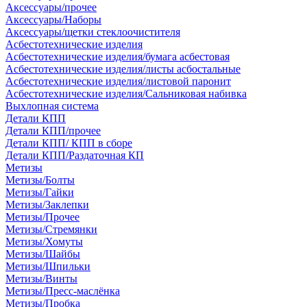
Аксессуары/прочее
Аксессуары/Наборы
Аксессуары/щетки стеклоочистителя
Асбестотехнические изделия
Асбестотехнические изделия/бумага асбестовая
Асбестотехнические изделия/листы асбостальные
Асбестотехнические изделия/листовой паронит
Асбестотехнические изделия/Сальниковая набивка
Выхлопная система
Детали КПП
Детали КПП/прочее
Детали КПП/ КПП в сборе
Детали КПП/Раздаточная КП
Метизы
Метизы/Болты
Метизы/Гайки
Метизы/Заклепки
Метизы/Прочее
Метизы/Стремянки
Метизы/Хомуты
Метизы/Шайбы
Метизы/Шпильки
Метизы/Винты
Метизы/Пресс-маслёнка
Метизы/Пробка