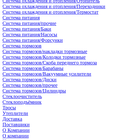
Система охлаждения и отопления/Отопитель
Система охлаждения и отопления/Переходники
Система охлаждения и отопления/Термостат
Система питания
Система питания/прочие
Система питания/Баки
Система питания/Насосы
Система питания/Форсунки
Система тормозов
Система тормозов/накладки тормозные
Система тормозов/Колодки тормозные
Система тормозов/Скоба переднего тормоза
Система тормозов/Барабаны
Система тормозов/Вакуумные усилители
Система тормозов/Диски
Система тормозов/прочее
Система тормозов/Цилиндры
Стеклоочиститель
Стеклоподъёмник
Тросы
Утеплители
Доставка
Поставщики
О Компании
О компании