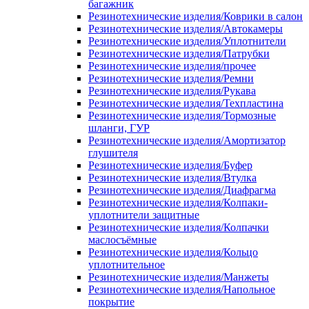
багажник
Резинотехнические изделия/Коврики в салон
Резинотехнические изделия/Автокамеры
Резинотехнические изделия/Уплотнители
Резинотехнические изделия/Патрубки
Резинотехнические изделия/прочее
Резинотехнические изделия/Ремни
Резинотехнические изделия/Рукава
Резинотехнические изделия/Техпластина
Резинотехнические изделия/Тормозные
шланги, ГУР
Резинотехнические изделия/Амортизатор
глушителя
Резинотехнические изделия/Буфер
Резинотехнические изделия/Втулка
Резинотехнические изделия/Диафрагма
Резинотехнические изделия/Колпаки-
уплотнители защитные
Резинотехнические изделия/Колпачки
маслосъёмные
Резинотехнические изделия/Кольцо
уплотнительное
Резинотехнические изделия/Манжеты
Резинотехнические изделия/Напольное
покрытие