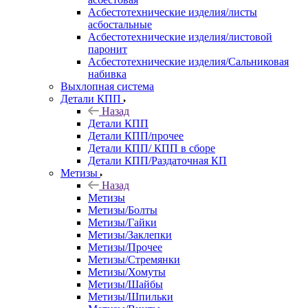
Асбестотехнические изделия/листы
асбостальные
Асбестотехнические изделия/листовой
паронит
Асбестотехнические изделия/Сальниковая
набивка
Выхлопная система
Детали КПП
Назад
Детали КПП
Детали КПП/прочее
Детали КПП/ КПП в сборе
Детали КПП/Раздаточная КП
Метизы
Назад
Метизы
Метизы/Болты
Метизы/Гайки
Метизы/Заклепки
Метизы/Прочее
Метизы/Стремянки
Метизы/Хомуты
Метизы/Шайбы
Метизы/Шпильки