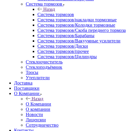
Система тормозов
Назад
Система тормозов
Система тормозов/накладки тормозные
Система тормозов/Колодки тормозные
Система тормозов/Скоба переднего тормоза
Система тормозов/Барабаны
Система тормозов/Вакуумные усилители
Система тормозов/Диски
Система тормозов/прочее
Система тормозов/Цилиндры
Стеклоочиститель
Стеклоподъёмник
Тросы
Утеплители
Доставка
Поставщики
О Компании
Назад
О Компании
О компании
Новости
Лицензии
Сотрудничество
Контакты