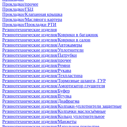
Прокладки/прочее
Прокладки/ГБЦ
Прокладки/Клапанная крышка
Прокладки/Масляного картера
Прокладки/Прокладки РТИ
Резинотехнические изделия
Резинотехнические изделия/Коврики в багажник
Резинотехнические изделия/Коврики в салон
Резинотехнические изделия/Автокамеры
Резинотехнические изделия/Уплотнители
Резинотехнические изделия/Патрубки
Резинотехнические изделия/прочее
Резинотехнические изделия/Ремни
Резинотехнические изделия/Рукава
Резинотехнические изделия/Техпластина
Резинотехнические изделия/Тормозные шланги, ГУР
Резинотехнические изделия/Амортизатор глушителя
Резинотехнические изделия/Буфер
Резинотехнические изделия/Втулка
Резинотехнические изделия/Диафрагма
Резинотехнические изделия/Колпаки-уплотнители защитные
Резинотехнические изделия/Колпачки маслосъёмные
Резинотехнические изделия/Кольцо уплотнительное
Резинотехнические изделия/Манжеты
Резинотехнические изделия/Напольное покрытие