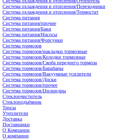
Система охлаждения и отопления/Отопитель
Система охлаждения и отопления/Переходники
Система охлаждения и отопления/Термостат
Система питания
Система питания/прочие
Система питания/Баки
Система питания/Насосы
Система питания/Форсунки
Система тормозов
Система тормозов/накладки тормозные
Система тормозов/Колодки тормозные
Система тормозов/Скоба переднего тормоза
Система тормозов/Барабаны
Система тормозов/Вакуумные усилители
Система тормозов/Диски
Система тормозов/прочее
Система тормозов/Цилиндры
Стеклоочиститель
Стеклоподъёмник
Тросы
Утеплители
Доставка
Поставщики
О Компании
О компании