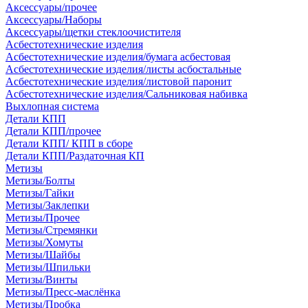
Аксессуары/прочее
Аксессуары/Наборы
Аксессуары/щетки стеклоочистителя
Асбестотехнические изделия
Асбестотехнические изделия/бумага асбестовая
Асбестотехнические изделия/листы асбостальные
Асбестотехнические изделия/листовой паронит
Асбестотехнические изделия/Сальниковая набивка
Выхлопная система
Детали КПП
Детали КПП/прочее
Детали КПП/ КПП в сборе
Детали КПП/Раздаточная КП
Метизы
Метизы/Болты
Метизы/Гайки
Метизы/Заклепки
Метизы/Прочее
Метизы/Стремянки
Метизы/Хомуты
Метизы/Шайбы
Метизы/Шпильки
Метизы/Винты
Метизы/Пресс-маслёнка
Метизы/Пробка