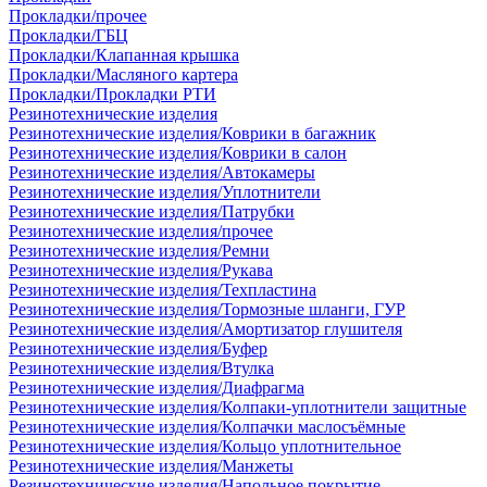
Прокладки/прочее
Прокладки/ГБЦ
Прокладки/Клапанная крышка
Прокладки/Масляного картера
Прокладки/Прокладки РТИ
Резинотехнические изделия
Резинотехнические изделия/Коврики в багажник
Резинотехнические изделия/Коврики в салон
Резинотехнические изделия/Автокамеры
Резинотехнические изделия/Уплотнители
Резинотехнические изделия/Патрубки
Резинотехнические изделия/прочее
Резинотехнические изделия/Ремни
Резинотехнические изделия/Рукава
Резинотехнические изделия/Техпластина
Резинотехнические изделия/Тормозные шланги, ГУР
Резинотехнические изделия/Амортизатор глушителя
Резинотехнические изделия/Буфер
Резинотехнические изделия/Втулка
Резинотехнические изделия/Диафрагма
Резинотехнические изделия/Колпаки-уплотнители защитные
Резинотехнические изделия/Колпачки маслосъёмные
Резинотехнические изделия/Кольцо уплотнительное
Резинотехнические изделия/Манжеты
Резинотехнические изделия/Напольное покрытие