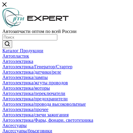
Автозапчасти оптом по всей России
Каталог Продукции
Автопластик
Автоэлектрика
Автоэлектрика/Генератор/Стартер
Автоэлектрика/датчики/реле
Автоэлектрика/лампы
Автоэлектрика/жгуты проводов
Автоэлектрика/моторы
Автоэлектрика/переключатели
Автоэлектрика/предохранители
Автоэлектрика/провода высоковольтные
Автоэлектрика/прочее
Автоэлектрика/свечи зажигания
Автоэлектрика/Фары, фонари. светотехника
Аксессуары
Аксессуары/брызговики