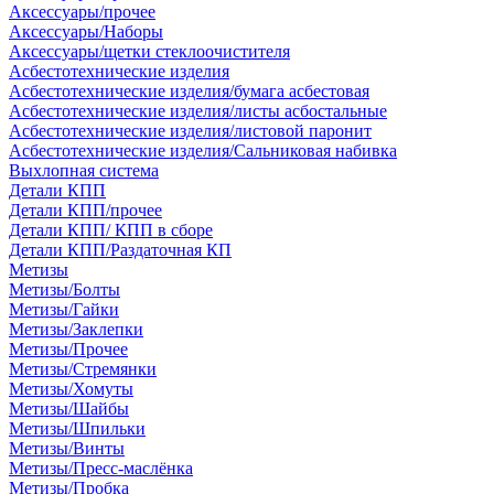
Аксессуары/прочее
Аксессуары/Наборы
Аксессуары/щетки стеклоочистителя
Асбестотехнические изделия
Асбестотехнические изделия/бумага асбестовая
Асбестотехнические изделия/листы асбостальные
Асбестотехнические изделия/листовой паронит
Асбестотехнические изделия/Сальниковая набивка
Выхлопная система
Детали КПП
Детали КПП/прочее
Детали КПП/ КПП в сборе
Детали КПП/Раздаточная КП
Метизы
Метизы/Болты
Метизы/Гайки
Метизы/Заклепки
Метизы/Прочее
Метизы/Стремянки
Метизы/Хомуты
Метизы/Шайбы
Метизы/Шпильки
Метизы/Винты
Метизы/Пресс-маслёнка
Метизы/Пробка