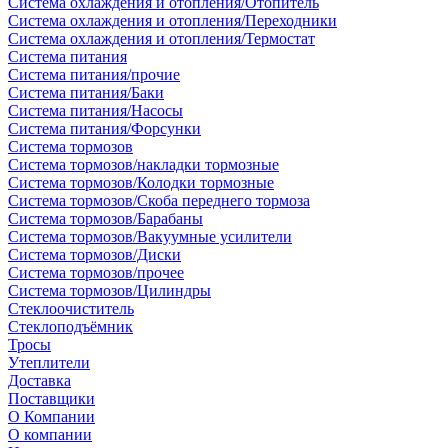
Система охлаждения и отопления/Отопитель
Система охлаждения и отопления/Переходники
Система охлаждения и отопления/Термостат
Система питания
Система питания/прочие
Система питания/Баки
Система питания/Насосы
Система питания/Форсунки
Система тормозов
Система тормозов/накладки тормозные
Система тормозов/Колодки тормозные
Система тормозов/Скоба переднего тормоза
Система тормозов/Барабаны
Система тормозов/Вакуумные усилители
Система тормозов/Диски
Система тормозов/прочее
Система тормозов/Цилиндры
Стеклоочиститель
Стеклоподъёмник
Тросы
Утеплители
Доставка
Поставщики
О Компании
О компании