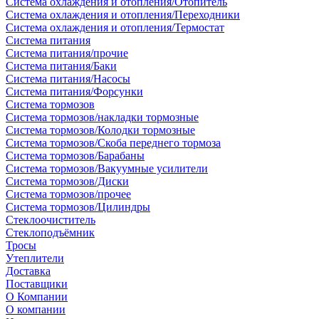
Система охлаждения и отопления/Отопитель
Система охлаждения и отопления/Переходники
Система охлаждения и отопления/Термостат
Система питания
Система питания/прочие
Система питания/Баки
Система питания/Насосы
Система питания/Форсунки
Система тормозов
Система тормозов/накладки тормозные
Система тормозов/Колодки тормозные
Система тормозов/Скоба переднего тормоза
Система тормозов/Барабаны
Система тормозов/Вакуумные усилители
Система тормозов/Диски
Система тормозов/прочее
Система тормозов/Цилиндры
Стеклоочиститель
Стеклоподъёмник
Тросы
Утеплители
Доставка
Поставщики
О Компании
О компании