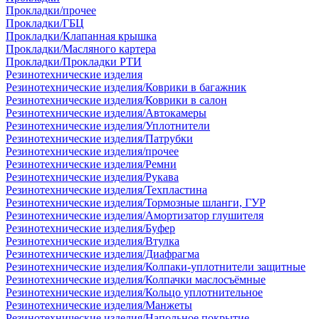
Прокладки/прочее
Прокладки/ГБЦ
Прокладки/Клапанная крышка
Прокладки/Масляного картера
Прокладки/Прокладки РТИ
Резинотехнические изделия
Резинотехнические изделия/Коврики в багажник
Резинотехнические изделия/Коврики в салон
Резинотехнические изделия/Автокамеры
Резинотехнические изделия/Уплотнители
Резинотехнические изделия/Патрубки
Резинотехнические изделия/прочее
Резинотехнические изделия/Ремни
Резинотехнические изделия/Рукава
Резинотехнические изделия/Техпластина
Резинотехнические изделия/Тормозные шланги, ГУР
Резинотехнические изделия/Амортизатор глушителя
Резинотехнические изделия/Буфер
Резинотехнические изделия/Втулка
Резинотехнические изделия/Диафрагма
Резинотехнические изделия/Колпаки-уплотнители защитные
Резинотехнические изделия/Колпачки маслосъёмные
Резинотехнические изделия/Кольцо уплотнительное
Резинотехнические изделия/Манжеты
Резинотехнические изделия/Напольное покрытие