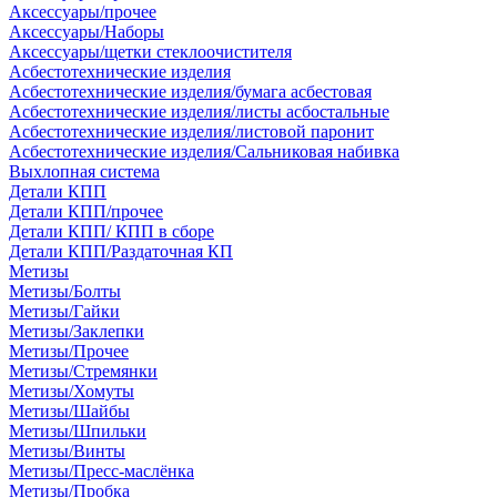
Аксессуары/прочее
Аксессуары/Наборы
Аксессуары/щетки стеклоочистителя
Асбестотехнические изделия
Асбестотехнические изделия/бумага асбестовая
Асбестотехнические изделия/листы асбостальные
Асбестотехнические изделия/листовой паронит
Асбестотехнические изделия/Сальниковая набивка
Выхлопная система
Детали КПП
Детали КПП/прочее
Детали КПП/ КПП в сборе
Детали КПП/Раздаточная КП
Метизы
Метизы/Болты
Метизы/Гайки
Метизы/Заклепки
Метизы/Прочее
Метизы/Стремянки
Метизы/Хомуты
Метизы/Шайбы
Метизы/Шпильки
Метизы/Винты
Метизы/Пресс-маслёнка
Метизы/Пробка