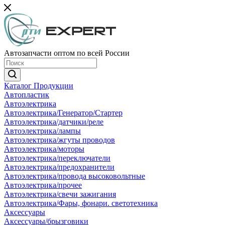
Автозапчасти оптом по всей России
Каталог Продукции
Автопластик
Автоэлектрика
Автоэлектрика/Генератор/Стартер
Автоэлектрика/датчики/реле
Автоэлектрика/лампы
Автоэлектрика/жгуты проводов
Автоэлектрика/моторы
Автоэлектрика/переключатели
Автоэлектрика/предохранители
Автоэлектрика/провода высоковольтные
Автоэлектрика/прочее
Автоэлектрика/свечи зажигания
Автоэлектрика/Фары, фонари. светотехника
Аксессуары
Аксессуары/брызговики