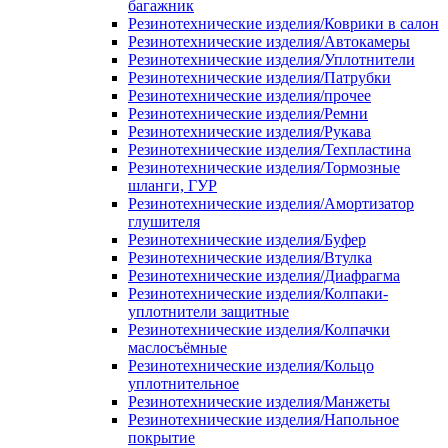
багажник
Резинотехнические изделия/Коврики в салон
Резинотехнические изделия/Автокамеры
Резинотехнические изделия/Уплотнители
Резинотехнические изделия/Патрубки
Резинотехнические изделия/прочее
Резинотехнические изделия/Ремни
Резинотехнические изделия/Рукава
Резинотехнические изделия/Техпластина
Резинотехнические изделия/Тормозные
шланги, ГУР
Резинотехнические изделия/Амортизатор
глушителя
Резинотехнические изделия/Буфер
Резинотехнические изделия/Втулка
Резинотехнические изделия/Диафрагма
Резинотехнические изделия/Колпаки-
уплотнители защитные
Резинотехнические изделия/Колпачки
маслосъёмные
Резинотехнические изделия/Кольцо
уплотнительное
Резинотехнические изделия/Манжеты
Резинотехнические изделия/Напольное
покрытие