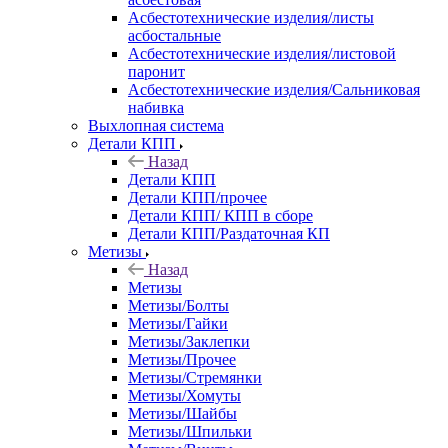
Асбестотехнические изделия/листы
асбостальные
Асбестотехнические изделия/листовой
паронит
Асбестотехнические изделия/Сальниковая
набивка
Выхлопная система
Детали КПП
Назад
Детали КПП
Детали КПП/прочее
Детали КПП/ КПП в сборе
Детали КПП/Раздаточная КП
Метизы
Назад
Метизы
Метизы/Болты
Метизы/Гайки
Метизы/Заклепки
Метизы/Прочее
Метизы/Стремянки
Метизы/Хомуты
Метизы/Шайбы
Метизы/Шпильки