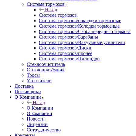
Система тормозов
Назад
Система тормозов
Система тормозов/накладки тормозные
Система тормозов/Колодки тормозные
Система тормозов/Скоба переднего тормоза
Система тормозов/Барабаны
Система тормозов/Вакуумные усилители
Система тормозов/Диски
Система тормозов/прочее
Система тормозов/Цилиндры
Стеклоочиститель
Стеклоподъёмник
Тросы
Утеплители
Доставка
Поставщики
О Компании
Назад
О Компании
О компании
Новости
Лицензии
Сотрудничество
Контакты