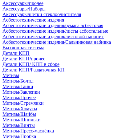
Аксессуары/прочее
Аксессуары/Наборы
Аксессуары/щетки стеклоочистителя
Асбестотехнические изделия
Асбестотехнические изделия/бумага асбестовая
Асбестотехнические изделия/листы асбостальные
Асбестотехнические изделия/листовой паронит
Асбестотехнические изделия/Сальниковая набивка
Выхлопная система
Детали КПП
Детали КПП/прочее
Детали КПП/ КПП в сборе
Детали КПП/Раздаточная КП
Метизы
Метизы/Болты
Метизы/Гайки
Метизы/Заклепки
Метизы/Прочее
Метизы/Стремянки
Метизы/Хомуты
Метизы/Шайбы
Метизы/Шпильки
Метизы/Винты
Метизы/Пресс-маслёнка
Метизы/Пробка