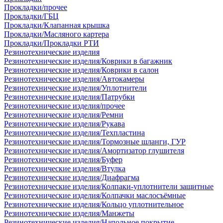
Прокладки/прочее
Прокладки/ГБЦ
Прокладки/Клапанная крышка
Прокладки/Масляного картера
Прокладки/Прокладки РТИ
Резинотехнические изделия
Резинотехнические изделия/Коврики в багажник
Резинотехнические изделия/Коврики в салон
Резинотехнические изделия/Автокамеры
Резинотехнические изделия/Уплотнители
Резинотехнические изделия/Патрубки
Резинотехнические изделия/прочее
Резинотехнические изделия/Ремни
Резинотехнические изделия/Рукава
Резинотехнические изделия/Техпластина
Резинотехнические изделия/Тормозные шланги, ГУР
Резинотехнические изделия/Амортизатор глушителя
Резинотехнические изделия/Буфер
Резинотехнические изделия/Втулка
Резинотехнические изделия/Диафрагма
Резинотехнические изделия/Колпаки-уплотнители защитные
Резинотехнические изделия/Колпачки маслосъёмные
Резинотехнические изделия/Кольцо уплотнительное
Резинотехнические изделия/Манжеты
Резинотехнические изделия/Напольное покрытие