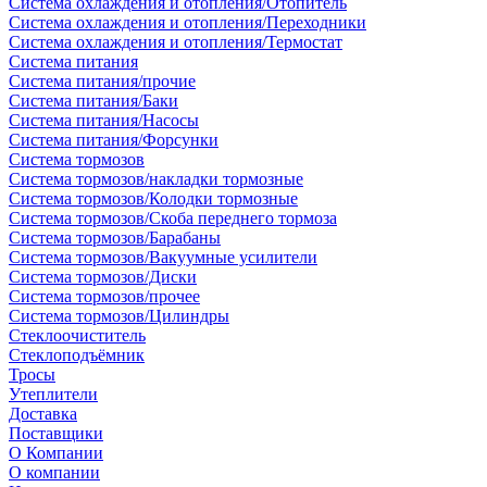
Система охлаждения и отопления/Отопитель
Система охлаждения и отопления/Переходники
Система охлаждения и отопления/Термостат
Система питания
Система питания/прочие
Система питания/Баки
Система питания/Насосы
Система питания/Форсунки
Система тормозов
Система тормозов/накладки тормозные
Система тормозов/Колодки тормозные
Система тормозов/Скоба переднего тормоза
Система тормозов/Барабаны
Система тормозов/Вакуумные усилители
Система тормозов/Диски
Система тормозов/прочее
Система тормозов/Цилиндры
Стеклоочиститель
Стеклоподъёмник
Тросы
Утеплители
Доставка
Поставщики
О Компании
О компании