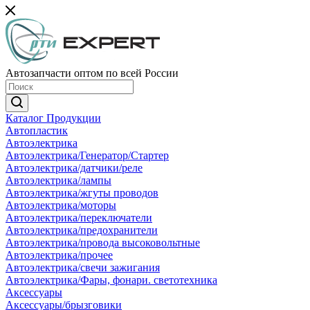
Автозапчасти оптом по всей России
Каталог Продукции
Автопластик
Автоэлектрика
Автоэлектрика/Генератор/Стартер
Автоэлектрика/датчики/реле
Автоэлектрика/лампы
Автоэлектрика/жгуты проводов
Автоэлектрика/моторы
Автоэлектрика/переключатели
Автоэлектрика/предохранители
Автоэлектрика/провода высоковольтные
Автоэлектрика/прочее
Автоэлектрика/свечи зажигания
Автоэлектрика/Фары, фонари. светотехника
Аксессуары
Аксессуары/брызговики