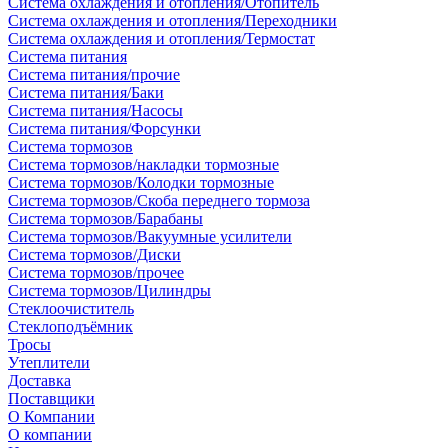
Система охлаждения и отопления/Отопитель
Система охлаждения и отопления/Переходники
Система охлаждения и отопления/Термостат
Система питания
Система питания/прочие
Система питания/Баки
Система питания/Насосы
Система питания/Форсунки
Система тормозов
Система тормозов/накладки тормозные
Система тормозов/Колодки тормозные
Система тормозов/Скоба переднего тормоза
Система тормозов/Барабаны
Система тормозов/Вакуумные усилители
Система тормозов/Диски
Система тормозов/прочее
Система тормозов/Цилиндры
Стеклоочиститель
Стеклоподъёмник
Тросы
Утеплители
Доставка
Поставщики
О Компании
О компании