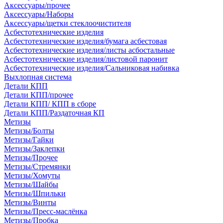
Аксессуары/прочее
Аксессуары/Наборы
Аксессуары/щетки стеклоочистителя
Асбестотехнические изделия
Асбестотехнические изделия/бумага асбестовая
Асбестотехнические изделия/листы асбостальные
Асбестотехнические изделия/листовой паронит
Асбестотехнические изделия/Сальниковая набивка
Выхлопная система
Детали КПП
Детали КПП/прочее
Детали КПП/ КПП в сборе
Детали КПП/Раздаточная КП
Метизы
Метизы/Болты
Метизы/Гайки
Метизы/Заклепки
Метизы/Прочее
Метизы/Стремянки
Метизы/Хомуты
Метизы/Шайбы
Метизы/Шпильки
Метизы/Винты
Метизы/Пресс-маслёнка
Метизы/Пробка