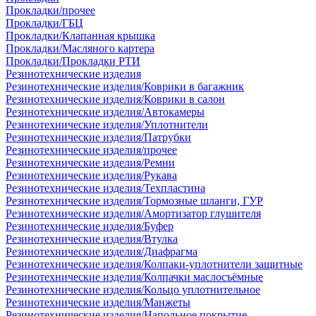
Прокладки/прочее
Прокладки/ГБЦ
Прокладки/Клапанная крышка
Прокладки/Масляного картера
Прокладки/Прокладки РТИ
Резинотехнические изделия
Резинотехнические изделия/Коврики в багажник
Резинотехнические изделия/Коврики в салон
Резинотехнические изделия/Автокамеры
Резинотехнические изделия/Уплотнители
Резинотехнические изделия/Патрубки
Резинотехнические изделия/прочее
Резинотехнические изделия/Ремни
Резинотехнические изделия/Рукава
Резинотехнические изделия/Техпластина
Резинотехнические изделия/Тормозные шланги, ГУР
Резинотехнические изделия/Амортизатор глушителя
Резинотехнические изделия/Буфер
Резинотехнические изделия/Втулка
Резинотехнические изделия/Диафрагма
Резинотехнические изделия/Колпаки-уплотнители защитные
Резинотехнические изделия/Колпачки маслосъёмные
Резинотехнические изделия/Кольцо уплотнительное
Резинотехнические изделия/Манжеты
Резинотехнические изделия/Напольное покрытие