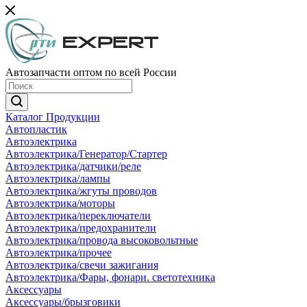
Автозапчасти оптом по всей России
Каталог Продукции
Автопластик
Автоэлектрика
Автоэлектрика/Генератор/Стартер
Автоэлектрика/датчики/реле
Автоэлектрика/лампы
Автоэлектрика/жгуты проводов
Автоэлектрика/моторы
Автоэлектрика/переключатели
Автоэлектрика/предохранители
Автоэлектрика/провода высоковольтные
Автоэлектрика/прочее
Автоэлектрика/свечи зажигания
Автоэлектрика/Фары, фонари. светотехника
Аксессуары
Аксессуары/брызговики