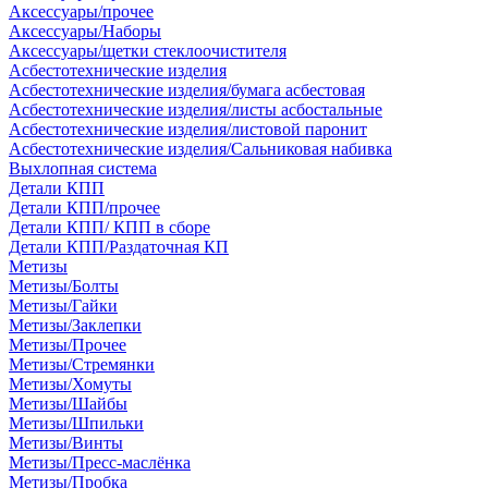
Аксессуары/прочее
Аксессуары/Наборы
Аксессуары/щетки стеклоочистителя
Асбестотехнические изделия
Асбестотехнические изделия/бумага асбестовая
Асбестотехнические изделия/листы асбостальные
Асбестотехнические изделия/листовой паронит
Асбестотехнические изделия/Сальниковая набивка
Выхлопная система
Детали КПП
Детали КПП/прочее
Детали КПП/ КПП в сборе
Детали КПП/Раздаточная КП
Метизы
Метизы/Болты
Метизы/Гайки
Метизы/Заклепки
Метизы/Прочее
Метизы/Стремянки
Метизы/Хомуты
Метизы/Шайбы
Метизы/Шпильки
Метизы/Винты
Метизы/Пресс-маслёнка
Метизы/Пробка