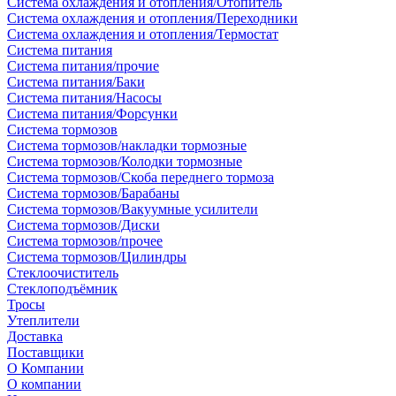
Система охлаждения и отопления/Отопитель
Система охлаждения и отопления/Переходники
Система охлаждения и отопления/Термостат
Система питания
Система питания/прочие
Система питания/Баки
Система питания/Насосы
Система питания/Форсунки
Система тормозов
Система тормозов/накладки тормозные
Система тормозов/Колодки тормозные
Система тормозов/Скоба переднего тормоза
Система тормозов/Барабаны
Система тормозов/Вакуумные усилители
Система тормозов/Диски
Система тормозов/прочее
Система тормозов/Цилиндры
Стеклоочиститель
Стеклоподъёмник
Тросы
Утеплители
Доставка
Поставщики
О Компании
О компании