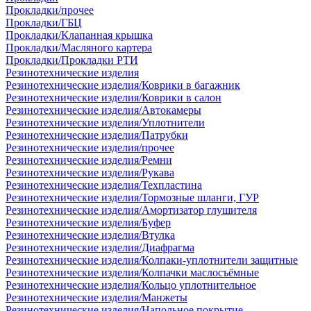
Прокладки/прочее
Прокладки/ГБЦ
Прокладки/Клапанная крышка
Прокладки/Масляного картера
Прокладки/Прокладки РТИ
Резинотехнические изделия
Резинотехнические изделия/Коврики в багажник
Резинотехнические изделия/Коврики в салон
Резинотехнические изделия/Автокамеры
Резинотехнические изделия/Уплотнители
Резинотехнические изделия/Патрубки
Резинотехнические изделия/прочее
Резинотехнические изделия/Ремни
Резинотехнические изделия/Рукава
Резинотехнические изделия/Техпластина
Резинотехнические изделия/Тормозные шланги, ГУР
Резинотехнические изделия/Амортизатор глушителя
Резинотехнические изделия/Буфер
Резинотехнические изделия/Втулка
Резинотехнические изделия/Диафрагма
Резинотехнические изделия/Колпаки-уплотнители защитные
Резинотехнические изделия/Колпачки маслосъёмные
Резинотехнические изделия/Кольцо уплотнительное
Резинотехнические изделия/Манжеты
Резинотехнические изделия/Напольное покрытие