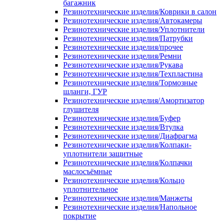
багажник
Резинотехнические изделия/Коврики в салон
Резинотехнические изделия/Автокамеры
Резинотехнические изделия/Уплотнители
Резинотехнические изделия/Патрубки
Резинотехнические изделия/прочее
Резинотехнические изделия/Ремни
Резинотехнические изделия/Рукава
Резинотехнические изделия/Техпластина
Резинотехнические изделия/Тормозные
шланги, ГУР
Резинотехнические изделия/Амортизатор
глушителя
Резинотехнические изделия/Буфер
Резинотехнические изделия/Втулка
Резинотехнические изделия/Диафрагма
Резинотехнические изделия/Колпаки-
уплотнители защитные
Резинотехнические изделия/Колпачки
маслосъёмные
Резинотехнические изделия/Кольцо
уплотнительное
Резинотехнические изделия/Манжеты
Резинотехнические изделия/Напольное
покрытие