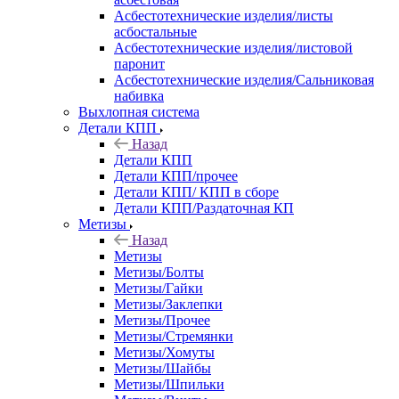
Асбестотехнические изделия/листы
асбостальные
Асбестотехнические изделия/листовой
паронит
Асбестотехнические изделия/Сальниковая
набивка
Выхлопная система
Детали КПП
Назад
Детали КПП
Детали КПП/прочее
Детали КПП/ КПП в сборе
Детали КПП/Раздаточная КП
Метизы
Назад
Метизы
Метизы/Болты
Метизы/Гайки
Метизы/Заклепки
Метизы/Прочее
Метизы/Стремянки
Метизы/Хомуты
Метизы/Шайбы
Метизы/Шпильки