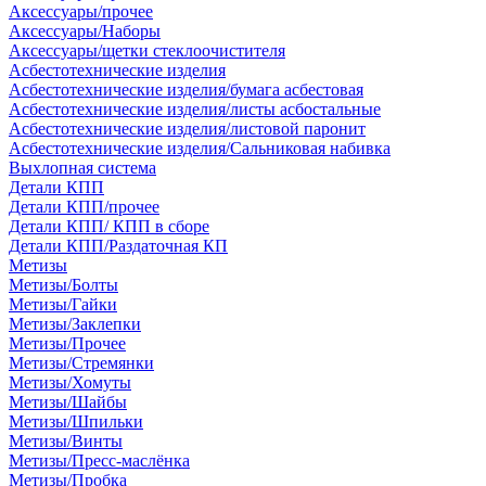
Аксессуары/прочее
Аксессуары/Наборы
Аксессуары/щетки стеклоочистителя
Асбестотехнические изделия
Асбестотехнические изделия/бумага асбестовая
Асбестотехнические изделия/листы асбостальные
Асбестотехнические изделия/листовой паронит
Асбестотехнические изделия/Сальниковая набивка
Выхлопная система
Детали КПП
Детали КПП/прочее
Детали КПП/ КПП в сборе
Детали КПП/Раздаточная КП
Метизы
Метизы/Болты
Метизы/Гайки
Метизы/Заклепки
Метизы/Прочее
Метизы/Стремянки
Метизы/Хомуты
Метизы/Шайбы
Метизы/Шпильки
Метизы/Винты
Метизы/Пресс-маслёнка
Метизы/Пробка