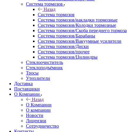
Система тормозов
Назад
Система тормозов
Система тормозов/накладки тормозные
Система тормозов/Колодки тормозные
Система тормозов/Скоба переднего тормоза
Система тормозов/Барабаны
Система тормозов/Вакуумные усилители
Система тормозов/Диски
Система тормозов/прочее
Система тормозов/Цилиндры
Стеклоочиститель
Стеклоподъёмник
Тросы
Утеплители
Доставка
Поставщики
О Компании
Назад
О Компании
О компании
Новости
Лицензии
Сотрудничество
Контакты