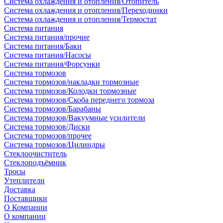
Система охлаждения и отопления/Отопитель
Система охлаждения и отопления/Переходники
Система охлаждения и отопления/Термостат
Система питания
Система питания/прочие
Система питания/Баки
Система питания/Насосы
Система питания/Форсунки
Система тормозов
Система тормозов/накладки тормозные
Система тормозов/Колодки тормозные
Система тормозов/Скоба переднего тормоза
Система тормозов/Барабаны
Система тормозов/Вакуумные усилители
Система тормозов/Диски
Система тормозов/прочее
Система тормозов/Цилиндры
Стеклоочиститель
Стеклоподъёмник
Тросы
Утеплители
Доставка
Поставщики
О Компании
О компании