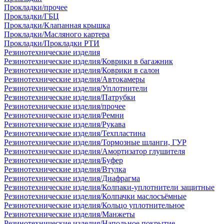
Прокладки/прочее
Прокладки/ГБЦ
Прокладки/Клапанная крышка
Прокладки/Масляного картера
Прокладки/Прокладки РТИ
Резинотехнические изделия
Резинотехнические изделия/Коврики в багажник
Резинотехнические изделия/Коврики в салон
Резинотехнические изделия/Автокамеры
Резинотехнические изделия/Уплотнители
Резинотехнические изделия/Патрубки
Резинотехнические изделия/прочее
Резинотехнические изделия/Ремни
Резинотехнические изделия/Рукава
Резинотехнические изделия/Техпластина
Резинотехнические изделия/Тормозные шланги, ГУР
Резинотехнические изделия/Амортизатор глушителя
Резинотехнические изделия/Буфер
Резинотехнические изделия/Втулка
Резинотехнические изделия/Диафрагма
Резинотехнические изделия/Колпаки-уплотнители защитные
Резинотехнические изделия/Колпачки маслосъёмные
Резинотехнические изделия/Кольцо уплотнительное
Резинотехнические изделия/Манжеты
Резинотехнические изделия/Напольное покрытие