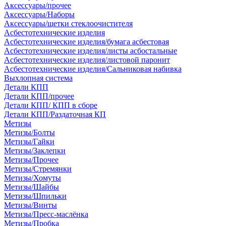
Аксессуары/прочее
Аксессуары/Наборы
Аксессуары/щетки стеклоочистителя
Асбестотехнические изделия
Асбестотехнические изделия/бумага асбестовая
Асбестотехнические изделия/листы асбостальные
Асбестотехнические изделия/листовой паронит
Асбестотехнические изделия/Сальниковая набивка
Выхлопная система
Детали КПП
Детали КПП/прочее
Детали КПП/ КПП в сборе
Детали КПП/Раздаточная КП
Метизы
Метизы/Болты
Метизы/Гайки
Метизы/Заклепки
Метизы/Прочее
Метизы/Стремянки
Метизы/Хомуты
Метизы/Шайбы
Метизы/Шпильки
Метизы/Винты
Метизы/Пресс-маслёнка
Метизы/Пробка