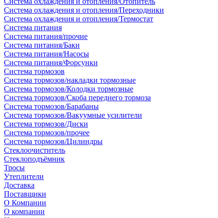
Система охлаждения и отопления/Отопитель
Система охлаждения и отопления/Переходники
Система охлаждения и отопления/Термостат
Система питания
Система питания/прочие
Система питания/Баки
Система питания/Насосы
Система питания/Форсунки
Система тормозов
Система тормозов/накладки тормозные
Система тормозов/Колодки тормозные
Система тормозов/Скоба переднего тормоза
Система тормозов/Барабаны
Система тормозов/Вакуумные усилители
Система тормозов/Диски
Система тормозов/прочее
Система тормозов/Цилиндры
Стеклоочиститель
Стеклоподъёмник
Тросы
Утеплители
Доставка
Поставщики
О Компании
О компании