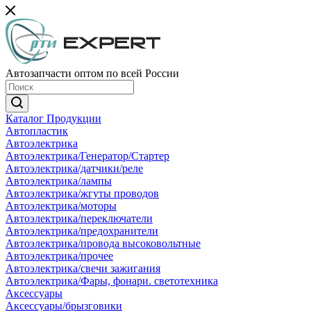
Автозапчасти оптом по всей России
Каталог Продукции
Автопластик
Автоэлектрика
Автоэлектрика/Генератор/Стартер
Автоэлектрика/датчики/реле
Автоэлектрика/лампы
Автоэлектрика/жгуты проводов
Автоэлектрика/моторы
Автоэлектрика/переключатели
Автоэлектрика/предохранители
Автоэлектрика/провода высоковольтные
Автоэлектрика/прочее
Автоэлектрика/свечи зажигания
Автоэлектрика/Фары, фонари. светотехника
Аксессуары
Аксессуары/брызговики