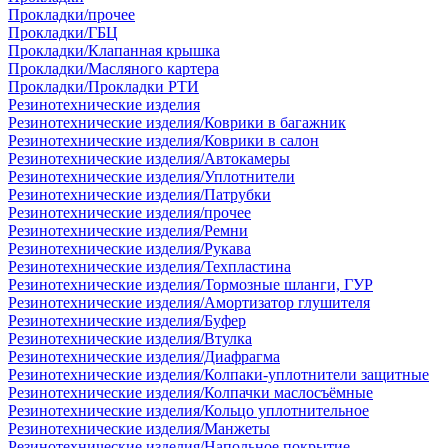
Прокладки/прочее
Прокладки/ГБЦ
Прокладки/Клапанная крышка
Прокладки/Масляного картера
Прокладки/Прокладки РТИ
Резинотехнические изделия
Резинотехнические изделия/Коврики в багажник
Резинотехнические изделия/Коврики в салон
Резинотехнические изделия/Автокамеры
Резинотехнические изделия/Уплотнители
Резинотехнические изделия/Патрубки
Резинотехнические изделия/прочее
Резинотехнические изделия/Ремни
Резинотехнические изделия/Рукава
Резинотехнические изделия/Техпластина
Резинотехнические изделия/Тормозные шланги, ГУР
Резинотехнические изделия/Амортизатор глушителя
Резинотехнические изделия/Буфер
Резинотехнические изделия/Втулка
Резинотехнические изделия/Диафрагма
Резинотехнические изделия/Колпаки-уплотнители защитные
Резинотехнические изделия/Колпачки маслосъёмные
Резинотехнические изделия/Кольцо уплотнительное
Резинотехнические изделия/Манжеты
Резинотехнические изделия/Напольное покрытие