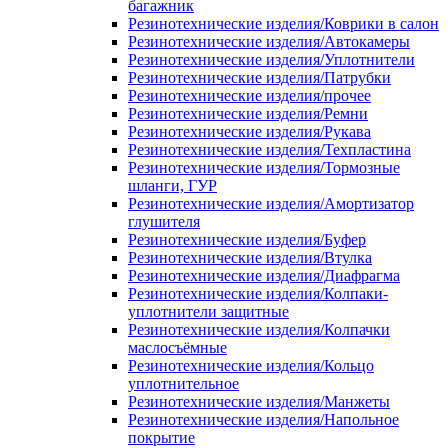
багажник
Резинотехнические изделия/Коврики в салон
Резинотехнические изделия/Автокамеры
Резинотехнические изделия/Уплотнители
Резинотехнические изделия/Патрубки
Резинотехнические изделия/прочее
Резинотехнические изделия/Ремни
Резинотехнические изделия/Рукава
Резинотехнические изделия/Техпластина
Резинотехнические изделия/Тормозные
шланги, ГУР
Резинотехнические изделия/Амортизатор
глушителя
Резинотехнические изделия/Буфер
Резинотехнические изделия/Втулка
Резинотехнические изделия/Диафрагма
Резинотехнические изделия/Колпаки-
уплотнители защитные
Резинотехнические изделия/Колпачки
маслосъёмные
Резинотехнические изделия/Кольцо
уплотнительное
Резинотехнические изделия/Манжеты
Резинотехнические изделия/Напольное
покрытие