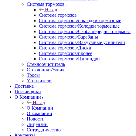
Система тормозов
Назад
Система тормозов
Система тормозов/накладки тормозные
Система тормозов/Колодки тормозные
Система тормозов/Скоба переднего тормоза
Система тормозов/Барабаны
Система тормозов/Вакуумные усилители
Система тормозов/Диски
Система тормозов/прочее
Система тормозов/Цилиндры
Стеклоочиститель
Стеклоподъёмник
Тросы
Утеплители
Доставка
Поставщики
О Компании
Назад
О Компании
О компании
Новости
Лицензии
Сотрудничество
Контакты