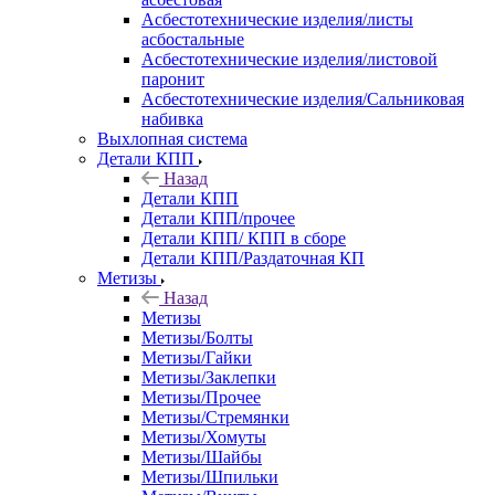
Асбестотехнические изделия/листы
асбостальные
Асбестотехнические изделия/листовой
паронит
Асбестотехнические изделия/Сальниковая
набивка
Выхлопная система
Детали КПП
Назад
Детали КПП
Детали КПП/прочее
Детали КПП/ КПП в сборе
Детали КПП/Раздаточная КП
Метизы
Назад
Метизы
Метизы/Болты
Метизы/Гайки
Метизы/Заклепки
Метизы/Прочее
Метизы/Стремянки
Метизы/Хомуты
Метизы/Шайбы
Метизы/Шпильки