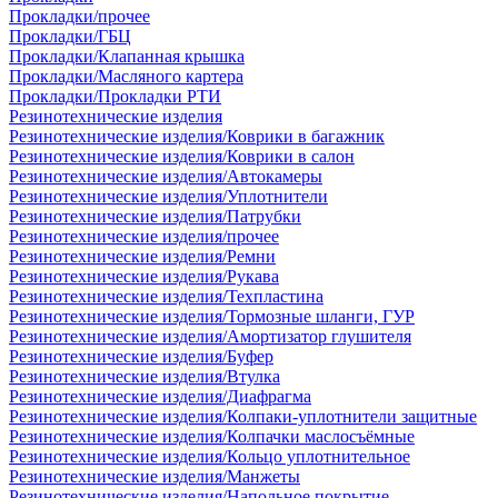
Прокладки/прочее
Прокладки/ГБЦ
Прокладки/Клапанная крышка
Прокладки/Масляного картера
Прокладки/Прокладки РТИ
Резинотехнические изделия
Резинотехнические изделия/Коврики в багажник
Резинотехнические изделия/Коврики в салон
Резинотехнические изделия/Автокамеры
Резинотехнические изделия/Уплотнители
Резинотехнические изделия/Патрубки
Резинотехнические изделия/прочее
Резинотехнические изделия/Ремни
Резинотехнические изделия/Рукава
Резинотехнические изделия/Техпластина
Резинотехнические изделия/Тормозные шланги, ГУР
Резинотехнические изделия/Амортизатор глушителя
Резинотехнические изделия/Буфер
Резинотехнические изделия/Втулка
Резинотехнические изделия/Диафрагма
Резинотехнические изделия/Колпаки-уплотнители защитные
Резинотехнические изделия/Колпачки маслосъёмные
Резинотехнические изделия/Кольцо уплотнительное
Резинотехнические изделия/Манжеты
Резинотехнические изделия/Напольное покрытие