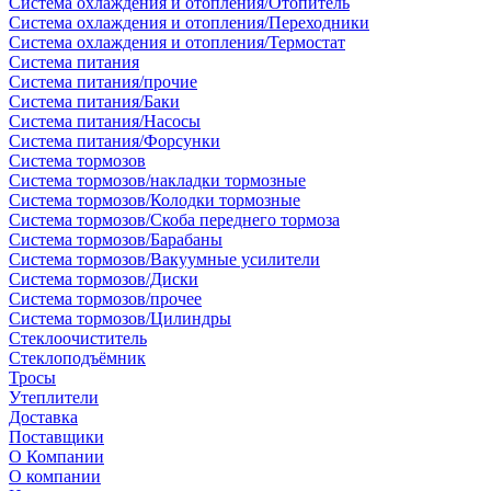
Система охлаждения и отопления/Отопитель
Система охлаждения и отопления/Переходники
Система охлаждения и отопления/Термостат
Система питания
Система питания/прочие
Система питания/Баки
Система питания/Насосы
Система питания/Форсунки
Система тормозов
Система тормозов/накладки тормозные
Система тормозов/Колодки тормозные
Система тормозов/Скоба переднего тормоза
Система тормозов/Барабаны
Система тормозов/Вакуумные усилители
Система тормозов/Диски
Система тормозов/прочее
Система тормозов/Цилиндры
Стеклоочиститель
Стеклоподъёмник
Тросы
Утеплители
Доставка
Поставщики
О Компании
О компании