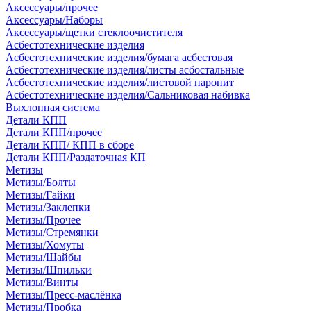
Аксессуары/прочее
Аксессуары/Наборы
Аксессуары/щетки стеклоочистителя
Асбестотехнические изделия
Асбестотехнические изделия/бумага асбестовая
Асбестотехнические изделия/листы асбостальные
Асбестотехнические изделия/листовой паронит
Асбестотехнические изделия/Сальниковая набивка
Выхлопная система
Детали КПП
Детали КПП/прочее
Детали КПП/ КПП в сборе
Детали КПП/Раздаточная КП
Метизы
Метизы/Болты
Метизы/Гайки
Метизы/Заклепки
Метизы/Прочее
Метизы/Стремянки
Метизы/Хомуты
Метизы/Шайбы
Метизы/Шпильки
Метизы/Винты
Метизы/Пресс-маслёнка
Метизы/Пробка