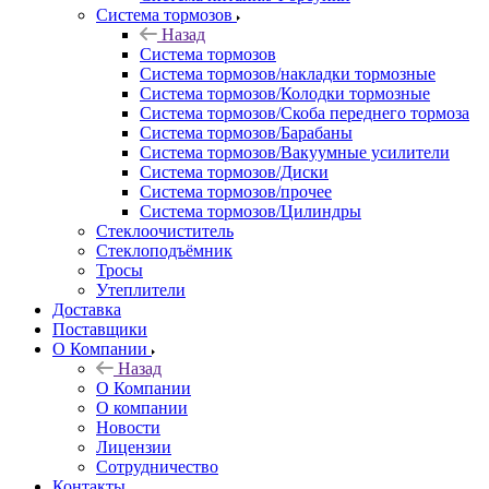
Система тормозов
Назад
Система тормозов
Система тормозов/накладки тормозные
Система тормозов/Колодки тормозные
Система тормозов/Скоба переднего тормоза
Система тормозов/Барабаны
Система тормозов/Вакуумные усилители
Система тормозов/Диски
Система тормозов/прочее
Система тормозов/Цилиндры
Стеклоочиститель
Стеклоподъёмник
Тросы
Утеплители
Доставка
Поставщики
О Компании
Назад
О Компании
О компании
Новости
Лицензии
Сотрудничество
Контакты