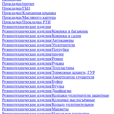
Прокладки/прочее
Прокладки/ГБЦ
Прокладки/Клапанная крышка
Прокладки/Масляного картера
Прокладки/Прокладки РТИ
Резинотехнические изделия
Резинотехнические изделия/Коврики в багажник
Резинотехнические изделия/Коврики в салон
Резинотехнические изделия/Автокамеры
Резинотехнические изделия/Уплотнители
Резинотехнические изделия/Патрубки
Резинотехнические изделия/прочее
Резинотехнические изделия/Ремни
Резинотехнические изделия/Рукава
Резинотехнические изделия/Техпластина
Резинотехнические изделия/Тормозные шланги, ГУР
Резинотехнические изделия/Амортизатор глушителя
Резинотехнические изделия/Буфер
Резинотехнические изделия/Втулка
Резинотехнические изделия/Диафрагма
Резинотехнические изделия/Колпаки-уплотнители защитные
Резинотехнические изделия/Колпачки маслосъёмные
Резинотехнические изделия/Кольцо уплотнительное
Резинотехнические изделия/Манжеты
Резинотехнические изделия/Напольное покрытие