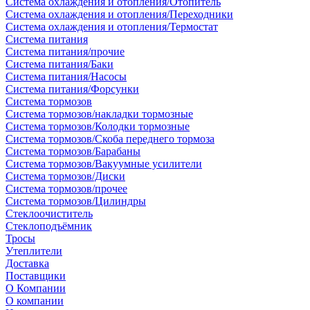
Система охлаждения и отопления/Отопитель
Система охлаждения и отопления/Переходники
Система охлаждения и отопления/Термостат
Система питания
Система питания/прочие
Система питания/Баки
Система питания/Насосы
Система питания/Форсунки
Система тормозов
Система тормозов/накладки тормозные
Система тормозов/Колодки тормозные
Система тормозов/Скоба переднего тормоза
Система тормозов/Барабаны
Система тормозов/Вакуумные усилители
Система тормозов/Диски
Система тормозов/прочее
Система тормозов/Цилиндры
Стеклоочиститель
Стеклоподъёмник
Тросы
Утеплители
Доставка
Поставщики
О Компании
О компании