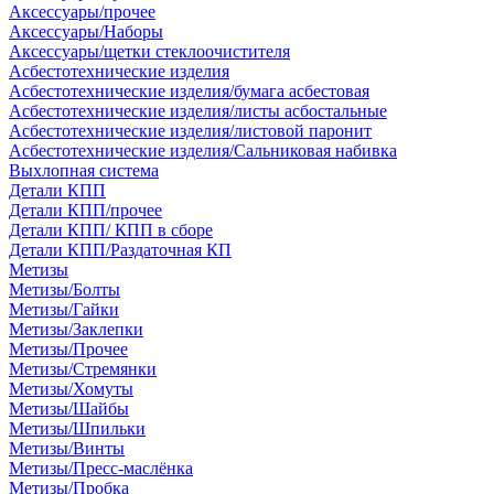
Аксессуары/прочее
Аксессуары/Наборы
Аксессуары/щетки стеклоочистителя
Асбестотехнические изделия
Асбестотехнические изделия/бумага асбестовая
Асбестотехнические изделия/листы асбостальные
Асбестотехнические изделия/листовой паронит
Асбестотехнические изделия/Сальниковая набивка
Выхлопная система
Детали КПП
Детали КПП/прочее
Детали КПП/ КПП в сборе
Детали КПП/Раздаточная КП
Метизы
Метизы/Болты
Метизы/Гайки
Метизы/Заклепки
Метизы/Прочее
Метизы/Стремянки
Метизы/Хомуты
Метизы/Шайбы
Метизы/Шпильки
Метизы/Винты
Метизы/Пресс-маслёнка
Метизы/Пробка