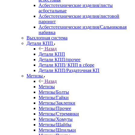
Асбестотехнические изделия/листы
асбостальные
Асбестотехнические изделия/листовой
паронит
Асбестотехнические изделия/Сальниковая
набивка
Выхлопная система
Детали КПП
Назад
Детали КПП
Детали КПП/прочее
Детали КПП/ КПП в сборе
Детали КПП/Раздаточная КП
Метизы
Назад
Метизы
Метизы/Болты
Метизы/Гайки
Метизы/Заклепки
Метизы/Прочее
Метизы/Стремянки
Метизы/Хомуты
Метизы/Шайбы
Метизы/Шпильки