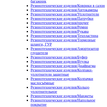
багажник
Резинотехнические изделия/Коврики в салон
Резинотехнические изделия/Автокамеры
Резинотехнические изделия/Уплотнители
Резинотехнические изделия/Патрубки
Резинотехнические изделия/прочее
Резинотехнические изделия/Ремни
Резинотехнические изделия/Рукава
Резинотехнические изделия/Техпластина
Резинотехнические изделия/Тормозные
шланги, ГУР
Резинотехнические изделия/Амортизатор
глушителя
Резинотехнические изделия/Буфер
Резинотехнические изделия/Втулка
Резинотехнические изделия/Диафрагма
Резинотехнические изделия/Колпаки-
уплотнители защитные
Резинотехнические изделия/Колпачки
маслосъёмные
Резинотехнические изделия/Кольцо
уплотнительное
Резинотехнические изделия/Манжеты
Резинотехнические изделия/Напольное
покрытие