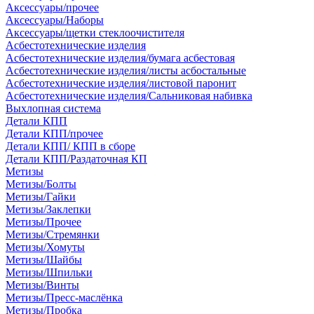
Аксессуары/прочее
Аксессуары/Наборы
Аксессуары/щетки стеклоочистителя
Асбестотехнические изделия
Асбестотехнические изделия/бумага асбестовая
Асбестотехнические изделия/листы асбостальные
Асбестотехнические изделия/листовой паронит
Асбестотехнические изделия/Сальниковая набивка
Выхлопная система
Детали КПП
Детали КПП/прочее
Детали КПП/ КПП в сборе
Детали КПП/Раздаточная КП
Метизы
Метизы/Болты
Метизы/Гайки
Метизы/Заклепки
Метизы/Прочее
Метизы/Стремянки
Метизы/Хомуты
Метизы/Шайбы
Метизы/Шпильки
Метизы/Винты
Метизы/Пресс-маслёнка
Метизы/Пробка