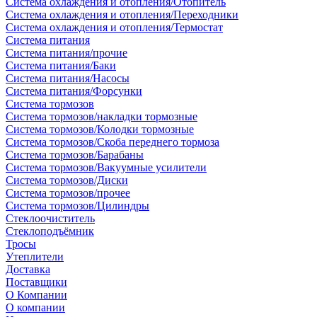
Система охлаждения и отопления/Отопитель
Система охлаждения и отопления/Переходники
Система охлаждения и отопления/Термостат
Система питания
Система питания/прочие
Система питания/Баки
Система питания/Насосы
Система питания/Форсунки
Система тормозов
Система тормозов/накладки тормозные
Система тормозов/Колодки тормозные
Система тормозов/Скоба переднего тормоза
Система тормозов/Барабаны
Система тормозов/Вакуумные усилители
Система тормозов/Диски
Система тормозов/прочее
Система тормозов/Цилиндры
Стеклоочиститель
Стеклоподъёмник
Тросы
Утеплители
Доставка
Поставщики
О Компании
О компании