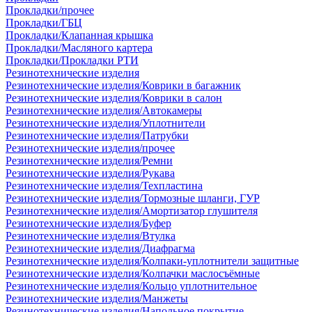
Прокладки/прочее
Прокладки/ГБЦ
Прокладки/Клапанная крышка
Прокладки/Масляного картера
Прокладки/Прокладки РТИ
Резинотехнические изделия
Резинотехнические изделия/Коврики в багажник
Резинотехнические изделия/Коврики в салон
Резинотехнические изделия/Автокамеры
Резинотехнические изделия/Уплотнители
Резинотехнические изделия/Патрубки
Резинотехнические изделия/прочее
Резинотехнические изделия/Ремни
Резинотехнические изделия/Рукава
Резинотехнические изделия/Техпластина
Резинотехнические изделия/Тормозные шланги, ГУР
Резинотехнические изделия/Амортизатор глушителя
Резинотехнические изделия/Буфер
Резинотехнические изделия/Втулка
Резинотехнические изделия/Диафрагма
Резинотехнические изделия/Колпаки-уплотнители защитные
Резинотехнические изделия/Колпачки маслосъёмные
Резинотехнические изделия/Кольцо уплотнительное
Резинотехнические изделия/Манжеты
Резинотехнические изделия/Напольное покрытие