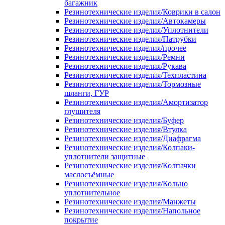
багажник
Резинотехнические изделия/Коврики в салон
Резинотехнические изделия/Автокамеры
Резинотехнические изделия/Уплотнители
Резинотехнические изделия/Патрубки
Резинотехнические изделия/прочее
Резинотехнические изделия/Ремни
Резинотехнические изделия/Рукава
Резинотехнические изделия/Техпластина
Резинотехнические изделия/Тормозные
шланги, ГУР
Резинотехнические изделия/Амортизатор
глушителя
Резинотехнические изделия/Буфер
Резинотехнические изделия/Втулка
Резинотехнические изделия/Диафрагма
Резинотехнические изделия/Колпаки-
уплотнители защитные
Резинотехнические изделия/Колпачки
маслосъёмные
Резинотехнические изделия/Кольцо
уплотнительное
Резинотехнические изделия/Манжеты
Резинотехнические изделия/Напольное
покрытие