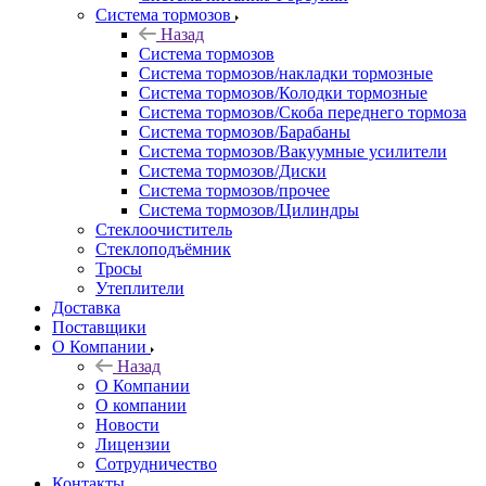
Система тормозов
Назад
Система тормозов
Система тормозов/накладки тормозные
Система тормозов/Колодки тормозные
Система тормозов/Скоба переднего тормоза
Система тормозов/Барабаны
Система тормозов/Вакуумные усилители
Система тормозов/Диски
Система тормозов/прочее
Система тормозов/Цилиндры
Стеклоочиститель
Стеклоподъёмник
Тросы
Утеплители
Доставка
Поставщики
О Компании
Назад
О Компании
О компании
Новости
Лицензии
Сотрудничество
Контакты