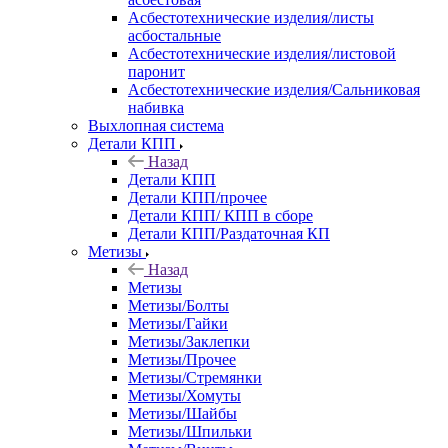
Асбестотехнические изделия/листы
асбостальные
Асбестотехнические изделия/листовой
паронит
Асбестотехнические изделия/Сальниковая
набивка
Выхлопная система
Детали КПП
Назад
Детали КПП
Детали КПП/прочее
Детали КПП/ КПП в сборе
Детали КПП/Раздаточная КП
Метизы
Назад
Метизы
Метизы/Болты
Метизы/Гайки
Метизы/Заклепки
Метизы/Прочее
Метизы/Стремянки
Метизы/Хомуты
Метизы/Шайбы
Метизы/Шпильки