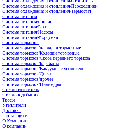
Система охлаждения и отопления/Отопитель
Система охлаждения и отопления/Переходники
Система охлаждения и отопления/Термостат
Система питания
Система питания/прочие
Система питания/Баки
Система питания/Насосы
Система питания/Форсунки
Система тормозов
Система тормозов/накладки тормозные
Система тормозов/Колодки тормозные
Система тормозов/Скоба переднего тормоза
Система тормозов/Барабаны
Система тормозов/Вакуумные усилители
Система тормозов/Диски
Система тормозов/прочее
Система тормозов/Цилиндры
Стеклоочиститель
Стеклоподъёмник
Тросы
Утеплители
Доставка
Поставщики
О Компании
О компании