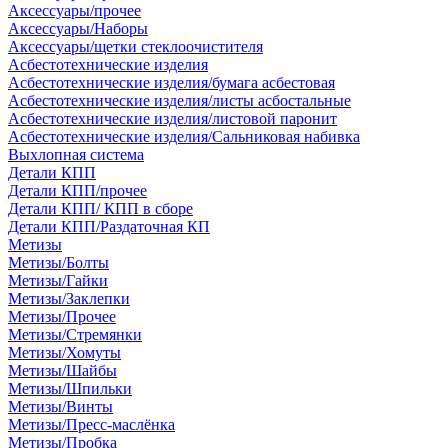
Аксессуары/прочее
Аксессуары/Наборы
Аксессуары/щетки стеклоочистителя
Асбестотехнические изделия
Асбестотехнические изделия/бумага асбестовая
Асбестотехнические изделия/листы асбостальные
Асбестотехнические изделия/листовой паронит
Асбестотехнические изделия/Сальниковая набивка
Выхлопная система
Детали КПП
Детали КПП/прочее
Детали КПП/ КПП в сборе
Детали КПП/Раздаточная КП
Метизы
Метизы/Болты
Метизы/Гайки
Метизы/Заклепки
Метизы/Прочее
Метизы/Стремянки
Метизы/Хомуты
Метизы/Шайбы
Метизы/Шпильки
Метизы/Винты
Метизы/Пресс-маслёнка
Метизы/Пробка