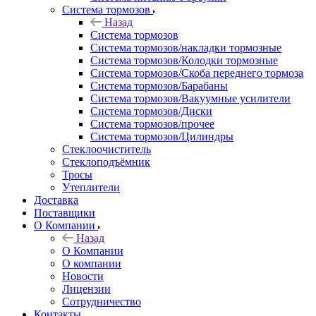
Система тормозов
Назад
Система тормозов
Система тормозов/накладки тормозные
Система тормозов/Колодки тормозные
Система тормозов/Скоба переднего тормоза
Система тормозов/Барабаны
Система тормозов/Вакуумные усилители
Система тормозов/Диски
Система тормозов/прочее
Система тормозов/Цилиндры
Стеклоочиститель
Стеклоподъёмник
Тросы
Утеплители
Доставка
Поставщики
О Компании
Назад
О Компании
О компании
Новости
Лицензии
Сотрудничество
Контакты