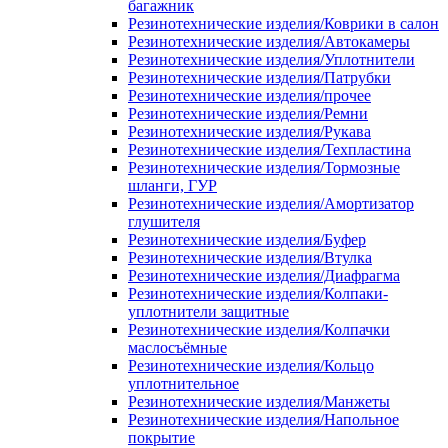
багажник
Резинотехнические изделия/Коврики в салон
Резинотехнические изделия/Автокамеры
Резинотехнические изделия/Уплотнители
Резинотехнические изделия/Патрубки
Резинотехнические изделия/прочее
Резинотехнические изделия/Ремни
Резинотехнические изделия/Рукава
Резинотехнические изделия/Техпластина
Резинотехнические изделия/Тормозные
шланги, ГУР
Резинотехнические изделия/Амортизатор
глушителя
Резинотехнические изделия/Буфер
Резинотехнические изделия/Втулка
Резинотехнические изделия/Диафрагма
Резинотехнические изделия/Колпаки-
уплотнители защитные
Резинотехнические изделия/Колпачки
маслосъёмные
Резинотехнические изделия/Кольцо
уплотнительное
Резинотехнические изделия/Манжеты
Резинотехнические изделия/Напольное
покрытие