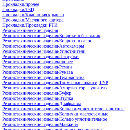
Прокладки/прочее
Прокладки/ГБЦ
Прокладки/Клапанная крышка
Прокладки/Масляного картера
Прокладки/Прокладки РТИ
Резинотехнические изделия
Резинотехнические изделия/Коврики в багажник
Резинотехнические изделия/Коврики в салон
Резинотехнические изделия/Автокамеры
Резинотехнические изделия/Уплотнители
Резинотехнические изделия/Патрубки
Резинотехнические изделия/прочее
Резинотехнические изделия/Ремни
Резинотехнические изделия/Рукава
Резинотехнические изделия/Техпластина
Резинотехнические изделия/Тормозные шланги, ГУР
Резинотехнические изделия/Амортизатор глушителя
Резинотехнические изделия/Буфер
Резинотехнические изделия/Втулка
Резинотехнические изделия/Диафрагма
Резинотехнические изделия/Колпаки-уплотнители защитные
Резинотехнические изделия/Колпачки маслосъёмные
Резинотехнические изделия/Кольцо уплотнительное
Резинотехнические изделия/Манжеты
Резинотехнические изделия/Напольное покрытие