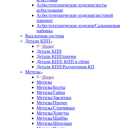
Асбестотехнические изделия/листы
асбостальные
Асбестотехнические изделия/листовой
паронит
Асбестотехнические изделия/Сальниковая
набивка
Выхлопная система
Детали КПП
Назад
Детали КПП
Детали КПП/прочее
Детали КПП/ КПП в сборе
Детали КПП/Раздаточная КП
Метизы
Назад
Метизы
Метизы/Болты
Метизы/Гайки
Метизы/Заклепки
Метизы/Прочее
Метизы/Стремянки
Метизы/Хомуты
Метизы/Шайбы
Метизы/Шпильки