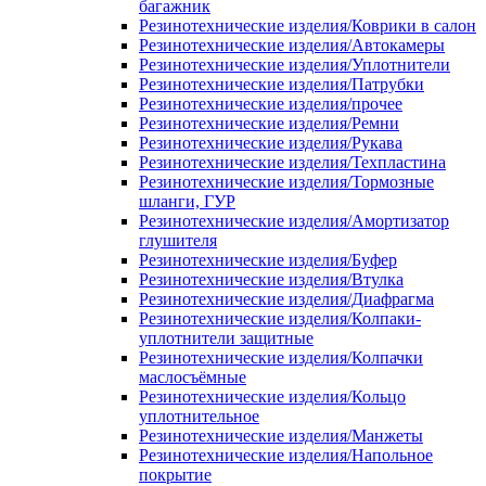
багажник
Резинотехнические изделия/Коврики в салон
Резинотехнические изделия/Автокамеры
Резинотехнические изделия/Уплотнители
Резинотехнические изделия/Патрубки
Резинотехнические изделия/прочее
Резинотехнические изделия/Ремни
Резинотехнические изделия/Рукава
Резинотехнические изделия/Техпластина
Резинотехнические изделия/Тормозные
шланги, ГУР
Резинотехнические изделия/Амортизатор
глушителя
Резинотехнические изделия/Буфер
Резинотехнические изделия/Втулка
Резинотехнические изделия/Диафрагма
Резинотехнические изделия/Колпаки-
уплотнители защитные
Резинотехнические изделия/Колпачки
маслосъёмные
Резинотехнические изделия/Кольцо
уплотнительное
Резинотехнические изделия/Манжеты
Резинотехнические изделия/Напольное
покрытие