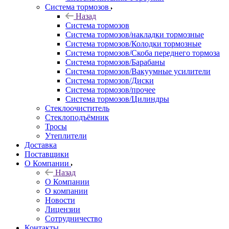
Система тормозов
Назад
Система тормозов
Система тормозов/накладки тормозные
Система тормозов/Колодки тормозные
Система тормозов/Скоба переднего тормоза
Система тормозов/Барабаны
Система тормозов/Вакуумные усилители
Система тормозов/Диски
Система тормозов/прочее
Система тормозов/Цилиндры
Стеклоочиститель
Стеклоподъёмник
Тросы
Утеплители
Доставка
Поставщики
О Компании
Назад
О Компании
О компании
Новости
Лицензии
Сотрудничество
Контакты