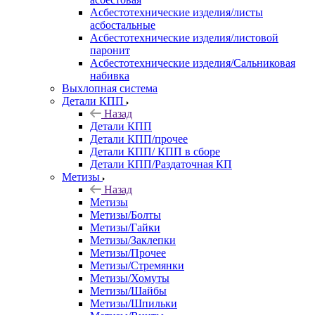
Асбестотехнические изделия/листы
асбостальные
Асбестотехнические изделия/листовой
паронит
Асбестотехнические изделия/Сальниковая
набивка
Выхлопная система
Детали КПП
Назад
Детали КПП
Детали КПП/прочее
Детали КПП/ КПП в сборе
Детали КПП/Раздаточная КП
Метизы
Назад
Метизы
Метизы/Болты
Метизы/Гайки
Метизы/Заклепки
Метизы/Прочее
Метизы/Стремянки
Метизы/Хомуты
Метизы/Шайбы
Метизы/Шпильки