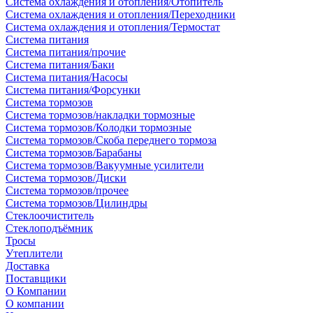
Система охлаждения и отопления/Отопитель
Система охлаждения и отопления/Переходники
Система охлаждения и отопления/Термостат
Система питания
Система питания/прочие
Система питания/Баки
Система питания/Насосы
Система питания/Форсунки
Система тормозов
Система тормозов/накладки тормозные
Система тормозов/Колодки тормозные
Система тормозов/Скоба переднего тормоза
Система тормозов/Барабаны
Система тормозов/Вакуумные усилители
Система тормозов/Диски
Система тормозов/прочее
Система тормозов/Цилиндры
Стеклоочиститель
Стеклоподъёмник
Тросы
Утеплители
Доставка
Поставщики
О Компании
О компании