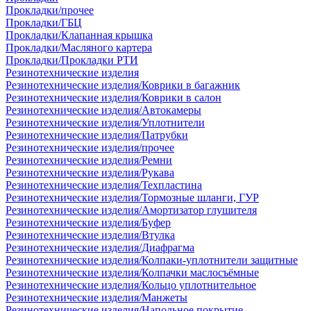
Прокладки/прочее
Прокладки/ГБЦ
Прокладки/Клапанная крышка
Прокладки/Масляного картера
Прокладки/Прокладки РТИ
Резинотехнические изделия
Резинотехнические изделия/Коврики в багажник
Резинотехнические изделия/Коврики в салон
Резинотехнические изделия/Автокамеры
Резинотехнические изделия/Уплотнители
Резинотехнические изделия/Патрубки
Резинотехнические изделия/прочее
Резинотехнические изделия/Ремни
Резинотехнические изделия/Рукава
Резинотехнические изделия/Техпластина
Резинотехнические изделия/Тормозные шланги, ГУР
Резинотехнические изделия/Амортизатор глушителя
Резинотехнические изделия/Буфер
Резинотехнические изделия/Втулка
Резинотехнические изделия/Диафрагма
Резинотехнические изделия/Колпаки-уплотнители защитные
Резинотехнические изделия/Колпачки маслосъёмные
Резинотехнические изделия/Кольцо уплотнительное
Резинотехнические изделия/Манжеты
Резинотехнические изделия/Напольное покрытие