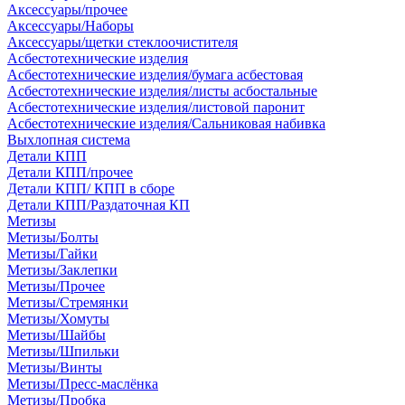
Аксессуары/прочее
Аксессуары/Наборы
Аксессуары/щетки стеклоочистителя
Асбестотехнические изделия
Асбестотехнические изделия/бумага асбестовая
Асбестотехнические изделия/листы асбостальные
Асбестотехнические изделия/листовой паронит
Асбестотехнические изделия/Сальниковая набивка
Выхлопная система
Детали КПП
Детали КПП/прочее
Детали КПП/ КПП в сборе
Детали КПП/Раздаточная КП
Метизы
Метизы/Болты
Метизы/Гайки
Метизы/Заклепки
Метизы/Прочее
Метизы/Стремянки
Метизы/Хомуты
Метизы/Шайбы
Метизы/Шпильки
Метизы/Винты
Метизы/Пресс-маслёнка
Метизы/Пробка