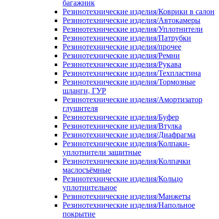
багажник
Резинотехнические изделия/Коврики в салон
Резинотехнические изделия/Автокамеры
Резинотехнические изделия/Уплотнители
Резинотехнические изделия/Патрубки
Резинотехнические изделия/прочее
Резинотехнические изделия/Ремни
Резинотехнические изделия/Рукава
Резинотехнические изделия/Техпластина
Резинотехнические изделия/Тормозные
шланги, ГУР
Резинотехнические изделия/Амортизатор
глушителя
Резинотехнические изделия/Буфер
Резинотехнические изделия/Втулка
Резинотехнические изделия/Диафрагма
Резинотехнические изделия/Колпаки-
уплотнители защитные
Резинотехнические изделия/Колпачки
маслосъёмные
Резинотехнические изделия/Кольцо
уплотнительное
Резинотехнические изделия/Манжеты
Резинотехнические изделия/Напольное
покрытие