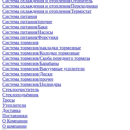
Система охлаждения и отопления/Отопитель
Система охлаждения и отопления/Переходники
Система охлаждения и отопления/Термостат
Система питания
Система питания/прочие
Система питания/Баки
Система питания/Насосы
Система питания/Форсунки
Система тормозов
Система тормозов/накладки тормозные
Система тормозов/Колодки тормозные
Система тормозов/Скоба переднего тормоза
Система тормозов/Барабаны
Система тормозов/Вакуумные усилители
Система тормозов/Диски
Система тормозов/прочее
Система тормозов/Цилиндры
Стеклоочиститель
Стеклоподъёмник
Тросы
Утеплители
Доставка
Поставщики
О Компании
О компании