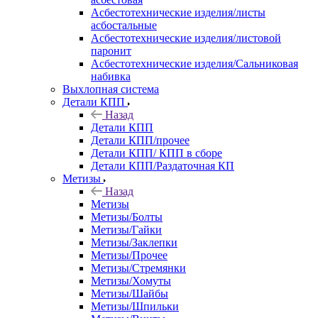
Асбестотехнические изделия/листы
асбостальные
Асбестотехнические изделия/листовой
паронит
Асбестотехнические изделия/Сальниковая
набивка
Выхлопная система
Детали КПП
Назад
Детали КПП
Детали КПП/прочее
Детали КПП/ КПП в сборе
Детали КПП/Раздаточная КП
Метизы
Назад
Метизы
Метизы/Болты
Метизы/Гайки
Метизы/Заклепки
Метизы/Прочее
Метизы/Стремянки
Метизы/Хомуты
Метизы/Шайбы
Метизы/Шпильки