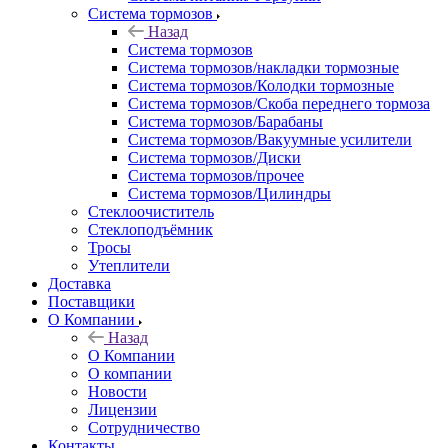
Система тормозов
Назад
Система тормозов
Система тормозов/накладки тормозные
Система тормозов/Колодки тормозные
Система тормозов/Скоба переднего тормоза
Система тормозов/Барабаны
Система тормозов/Вакуумные усилители
Система тормозов/Диски
Система тормозов/прочее
Система тормозов/Цилиндры
Стеклоочиститель
Стеклоподъёмник
Тросы
Утеплители
Доставка
Поставщики
О Компании
Назад
О Компании
О компании
Новости
Лицензии
Сотрудничество
Контакты