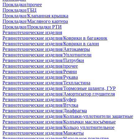
Прокладки/прочее
Прокладки/ГБЦ
Прокладки/Клапанная крышка
Прокладки/Масляного картера
Прокладки/Прокладки РТИ
Резинотехнические изделия
Резинотехнические изделия/Коврики в багажник
Резинотехнические изделия/Коврики в салон
Резинотехнические изделия/Автокамеры
Резинотехнические изделия/Уплотнители
Резинотехнические изделия/Патрубки
Резинотехнические изделия/прочее
Резинотехнические изделия/Ремни
Резинотехнические изделия/Рукава
Резинотехнические изделия/Техпластина
Резинотехнические изделия/Тормозные шланги, ГУР
Резинотехнические изделия/Амортизатор глушителя
Резинотехнические изделия/Буфер
Резинотехнические изделия/Втулка
Резинотехнические изделия/Диафрагма
Резинотехнические изделия/Колпаки-уплотнители защитные
Резинотехнические изделия/Колпачки маслосъёмные
Резинотехнические изделия/Кольцо уплотнительное
Резинотехнические изделия/Манжеты
Резинотехнические изделия/Напольное покрытие