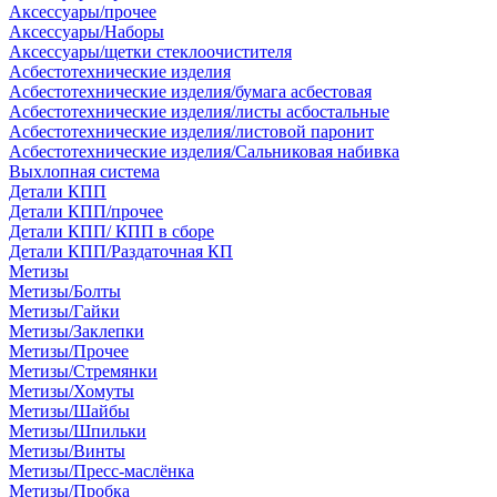
Аксессуары/прочее
Аксессуары/Наборы
Аксессуары/щетки стеклоочистителя
Асбестотехнические изделия
Асбестотехнические изделия/бумага асбестовая
Асбестотехнические изделия/листы асбостальные
Асбестотехнические изделия/листовой паронит
Асбестотехнические изделия/Сальниковая набивка
Выхлопная система
Детали КПП
Детали КПП/прочее
Детали КПП/ КПП в сборе
Детали КПП/Раздаточная КП
Метизы
Метизы/Болты
Метизы/Гайки
Метизы/Заклепки
Метизы/Прочее
Метизы/Стремянки
Метизы/Хомуты
Метизы/Шайбы
Метизы/Шпильки
Метизы/Винты
Метизы/Пресс-маслёнка
Метизы/Пробка