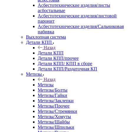
Асбестотехнические изделия/листы
асбостальные
Асбестотехнические изделия/листовой
паронит
Асбестотехнические изделия/Сальниковая
набивка
Выхлопная система
Детали КПП
Назад
Детали КПП
Детали КПП/прочее
Детали КПП/ КПП в сборе
Детали КПП/Раздаточная КП
Метизы
Назад
Метизы
Метизы/Болты
Метизы/Гайки
Метизы/Заклепки
Метизы/Прочее
Метизы/Стремянки
Метизы/Хомуты
Метизы/Шайбы
Метизы/Шпильки