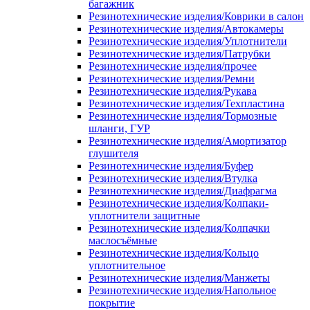
багажник
Резинотехнические изделия/Коврики в салон
Резинотехнические изделия/Автокамеры
Резинотехнические изделия/Уплотнители
Резинотехнические изделия/Патрубки
Резинотехнические изделия/прочее
Резинотехнические изделия/Ремни
Резинотехнические изделия/Рукава
Резинотехнические изделия/Техпластина
Резинотехнические изделия/Тормозные
шланги, ГУР
Резинотехнические изделия/Амортизатор
глушителя
Резинотехнические изделия/Буфер
Резинотехнические изделия/Втулка
Резинотехнические изделия/Диафрагма
Резинотехнические изделия/Колпаки-
уплотнители защитные
Резинотехнические изделия/Колпачки
маслосъёмные
Резинотехнические изделия/Кольцо
уплотнительное
Резинотехнические изделия/Манжеты
Резинотехнические изделия/Напольное
покрытие