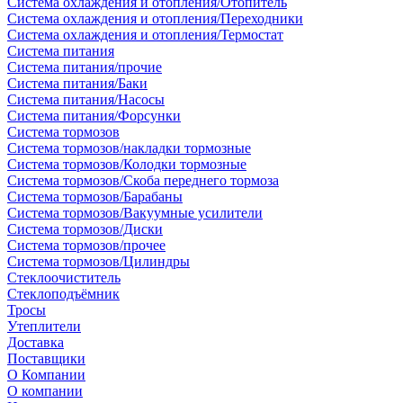
Система охлаждения и отопления/Отопитель
Система охлаждения и отопления/Переходники
Система охлаждения и отопления/Термостат
Система питания
Система питания/прочие
Система питания/Баки
Система питания/Насосы
Система питания/Форсунки
Система тормозов
Система тормозов/накладки тормозные
Система тормозов/Колодки тормозные
Система тормозов/Скоба переднего тормоза
Система тормозов/Барабаны
Система тормозов/Вакуумные усилители
Система тормозов/Диски
Система тормозов/прочее
Система тормозов/Цилиндры
Стеклоочиститель
Стеклоподъёмник
Тросы
Утеплители
Доставка
Поставщики
О Компании
О компании