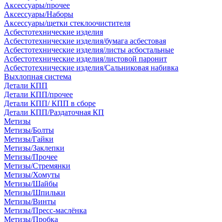
Аксессуары/прочее
Аксессуары/Наборы
Аксессуары/щетки стеклоочистителя
Асбестотехнические изделия
Асбестотехнические изделия/бумага асбестовая
Асбестотехнические изделия/листы асбостальные
Асбестотехнические изделия/листовой паронит
Асбестотехнические изделия/Сальниковая набивка
Выхлопная система
Детали КПП
Детали КПП/прочее
Детали КПП/ КПП в сборе
Детали КПП/Раздаточная КП
Метизы
Метизы/Болты
Метизы/Гайки
Метизы/Заклепки
Метизы/Прочее
Метизы/Стремянки
Метизы/Хомуты
Метизы/Шайбы
Метизы/Шпильки
Метизы/Винты
Метизы/Пресс-маслёнка
Метизы/Пробка