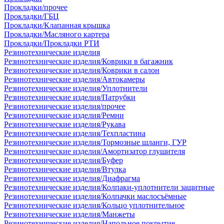
Прокладки/прочее
Прокладки/ГБЦ
Прокладки/Клапанная крышка
Прокладки/Масляного картера
Прокладки/Прокладки РТИ
Резинотехнические изделия
Резинотехнические изделия/Коврики в багажник
Резинотехнические изделия/Коврики в салон
Резинотехнические изделия/Автокамеры
Резинотехнические изделия/Уплотнители
Резинотехнические изделия/Патрубки
Резинотехнические изделия/прочее
Резинотехнические изделия/Ремни
Резинотехнические изделия/Рукава
Резинотехнические изделия/Техпластина
Резинотехнические изделия/Тормозные шланги, ГУР
Резинотехнические изделия/Амортизатор глушителя
Резинотехнические изделия/Буфер
Резинотехнические изделия/Втулка
Резинотехнические изделия/Диафрагма
Резинотехнические изделия/Колпаки-уплотнители защитные
Резинотехнические изделия/Колпачки маслосъёмные
Резинотехнические изделия/Кольцо уплотнительное
Резинотехнические изделия/Манжеты
Резинотехнические изделия/Напольное покрытие