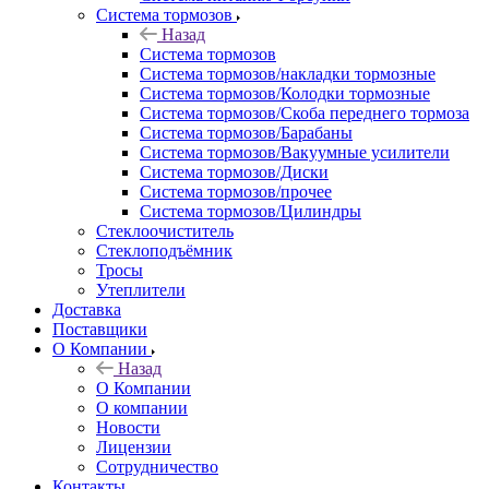
Система тормозов
Назад
Система тормозов
Система тормозов/накладки тормозные
Система тормозов/Колодки тормозные
Система тормозов/Скоба переднего тормоза
Система тормозов/Барабаны
Система тормозов/Вакуумные усилители
Система тормозов/Диски
Система тормозов/прочее
Система тормозов/Цилиндры
Стеклоочиститель
Стеклоподъёмник
Тросы
Утеплители
Доставка
Поставщики
О Компании
Назад
О Компании
О компании
Новости
Лицензии
Сотрудничество
Контакты