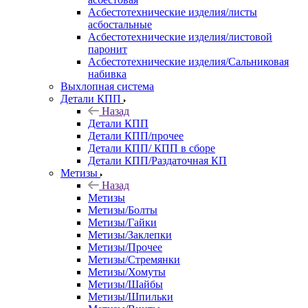
Асбестотехнические изделия/листы
асбостальные
Асбестотехнические изделия/листовой
паронит
Асбестотехнические изделия/Сальниковая
набивка
Выхлопная система
Детали КПП
Назад
Детали КПП
Детали КПП/прочее
Детали КПП/ КПП в сборе
Детали КПП/Раздаточная КП
Метизы
Назад
Метизы
Метизы/Болты
Метизы/Гайки
Метизы/Заклепки
Метизы/Прочее
Метизы/Стремянки
Метизы/Хомуты
Метизы/Шайбы
Метизы/Шпильки