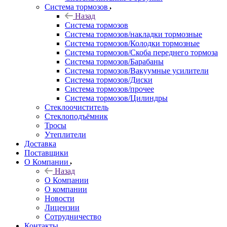
Система тормозов
Назад
Система тормозов
Система тормозов/накладки тормозные
Система тормозов/Колодки тормозные
Система тормозов/Скоба переднего тормоза
Система тормозов/Барабаны
Система тормозов/Вакуумные усилители
Система тормозов/Диски
Система тормозов/прочее
Система тормозов/Цилиндры
Стеклоочиститель
Стеклоподъёмник
Тросы
Утеплители
Доставка
Поставщики
О Компании
Назад
О Компании
О компании
Новости
Лицензии
Сотрудничество
Контакты