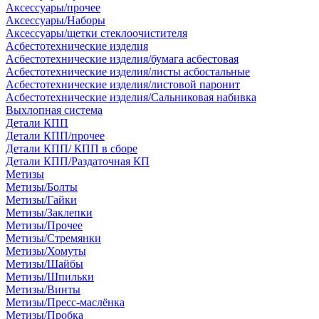
Аксессуары/прочее
Аксессуары/Наборы
Аксессуары/щетки стеклоочистителя
Асбестотехнические изделия
Асбестотехнические изделия/бумага асбестовая
Асбестотехнические изделия/листы асбостальные
Асбестотехнические изделия/листовой паронит
Асбестотехнические изделия/Сальниковая набивка
Выхлопная система
Детали КПП
Детали КПП/прочее
Детали КПП/ КПП в сборе
Детали КПП/Раздаточная КП
Метизы
Метизы/Болты
Метизы/Гайки
Метизы/Заклепки
Метизы/Прочее
Метизы/Стремянки
Метизы/Хомуты
Метизы/Шайбы
Метизы/Шпильки
Метизы/Винты
Метизы/Пресс-маслёнка
Метизы/Пробка