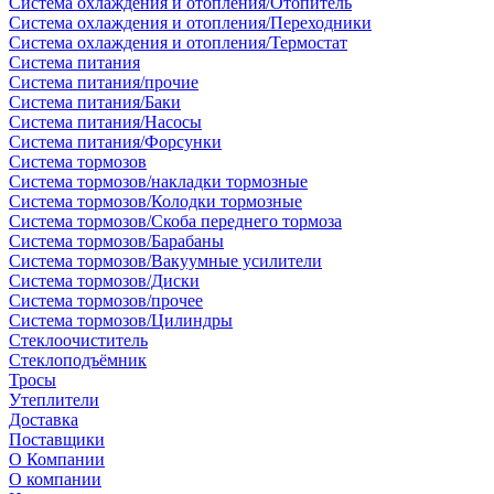
Система охлаждения и отопления/Отопитель
Система охлаждения и отопления/Переходники
Система охлаждения и отопления/Термостат
Система питания
Система питания/прочие
Система питания/Баки
Система питания/Насосы
Система питания/Форсунки
Система тормозов
Система тормозов/накладки тормозные
Система тормозов/Колодки тормозные
Система тормозов/Скоба переднего тормоза
Система тормозов/Барабаны
Система тормозов/Вакуумные усилители
Система тормозов/Диски
Система тормозов/прочее
Система тормозов/Цилиндры
Стеклоочиститель
Стеклоподъёмник
Тросы
Утеплители
Доставка
Поставщики
О Компании
О компании