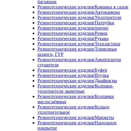
багажник
Резинотехнические изделия/Коврики в салон
Резинотехнические изделия/Автокамеры
Резинотехнические изделия/Уплотнители
Резинотехнические изделия/Патрубки
Резинотехнические изделия/прочее
Резинотехнические изделия/Ремни
Резинотехнические изделия/Рукава
Резинотехнические изделия/Техпластина
Резинотехнические изделия/Тормозные
шланги, ГУР
Резинотехнические изделия/Амортизатор
глушителя
Резинотехнические изделия/Буфер
Резинотехнические изделия/Втулка
Резинотехнические изделия/Диафрагма
Резинотехнические изделия/Колпаки-
уплотнители защитные
Резинотехнические изделия/Колпачки
маслосъёмные
Резинотехнические изделия/Кольцо
уплотнительное
Резинотехнические изделия/Манжеты
Резинотехнические изделия/Напольное
покрытие