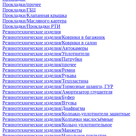
Прокладки/прочее
Прокладки/ГБЦ
Прокладки/Клапанная крышка
Прокладки/Масляного картера
Прокладки/Прокладки РТИ
Резинотехнические изделия
Резинотехнические изделия/Коврики в багажник
Резинотехнические изделия/Коврики в салон
Резинотехнические изделия/Автокамеры
Резинотехнические изделия/Уплотнители
Резинотехнические изделия/Патрубки
Резинотехнические изделия/прочее
Резинотехнические изделия/Ремни
Резинотехнические изделия/Рукава
Резинотехнические изделия/Техпластина
Резинотехнические изделия/Тормозные шланги, ГУР
Резинотехнические изделия/Амортизатор глушителя
Резинотехнические изделия/Буфер
Резинотехнические изделия/Втулка
Резинотехнические изделия/Диафрагма
Резинотехнические изделия/Колпаки-уплотнители защитные
Резинотехнические изделия/Колпачки маслосъёмные
Резинотехнические изделия/Кольцо уплотнительное
Резинотехнические изделия/Манжеты
Резинотехнические изделия/Напольное покрытие