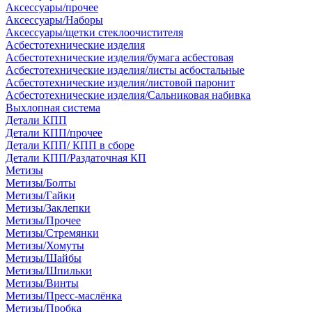
Аксессуары/прочее
Аксессуары/Наборы
Аксессуары/щетки стеклоочистителя
Асбестотехнические изделия
Асбестотехнические изделия/бумага асбестовая
Асбестотехнические изделия/листы асбостальные
Асбестотехнические изделия/листовой паронит
Асбестотехнические изделия/Сальниковая набивка
Выхлопная система
Детали КПП
Детали КПП/прочее
Детали КПП/ КПП в сборе
Детали КПП/Раздаточная КП
Метизы
Метизы/Болты
Метизы/Гайки
Метизы/Заклепки
Метизы/Прочее
Метизы/Стремянки
Метизы/Хомуты
Метизы/Шайбы
Метизы/Шпильки
Метизы/Винты
Метизы/Пресс-маслёнка
Метизы/Пробка