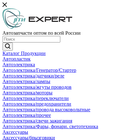
Автозапчасти оптом по всей России
Каталог Продукции
Автопластик
Автоэлектрика
Автоэлектрика/Генератор/Стартер
Автоэлектрика/датчики/реле
Автоэлектрика/лампы
Автоэлектрика/жгуты проводов
Автоэлектрика/моторы
Автоэлектрика/переключатели
Автоэлектрика/предохранители
Автоэлектрика/провода высоковольтные
Автоэлектрика/прочее
Автоэлектрика/свечи зажигания
Автоэлектрика/Фары, фонари. светотехника
Аксессуары
Аксессуары/брызговики