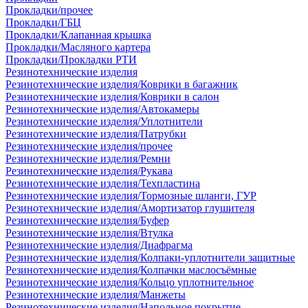
Прокладки/прочее
Прокладки/ГБЦ
Прокладки/Клапанная крышка
Прокладки/Масляного картера
Прокладки/Прокладки РТИ
Резинотехнические изделия
Резинотехнические изделия/Коврики в багажник
Резинотехнические изделия/Коврики в салон
Резинотехнические изделия/Автокамеры
Резинотехнические изделия/Уплотнители
Резинотехнические изделия/Патрубки
Резинотехнические изделия/прочее
Резинотехнические изделия/Ремни
Резинотехнические изделия/Рукава
Резинотехнические изделия/Техпластина
Резинотехнические изделия/Тормозные шланги, ГУР
Резинотехнические изделия/Амортизатор глушителя
Резинотехнические изделия/Буфер
Резинотехнические изделия/Втулка
Резинотехнические изделия/Диафрагма
Резинотехнические изделия/Колпаки-уплотнители защитные
Резинотехнические изделия/Колпачки маслосъёмные
Резинотехнические изделия/Кольцо уплотнительное
Резинотехнические изделия/Манжеты
Резинотехнические изделия/Напольное покрытие