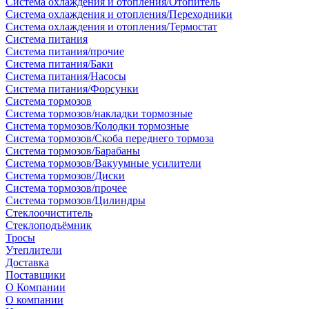
Система охлаждения и отопления/Отопитель
Система охлаждения и отопления/Переходники
Система охлаждения и отопления/Термостат
Система питания
Система питания/прочие
Система питания/Баки
Система питания/Насосы
Система питания/Форсунки
Система тормозов
Система тормозов/накладки тормозные
Система тормозов/Колодки тормозные
Система тормозов/Скоба переднего тормоза
Система тормозов/Барабаны
Система тормозов/Вакуумные усилители
Система тормозов/Диски
Система тормозов/прочее
Система тормозов/Цилиндры
Стеклоочиститель
Стеклоподъёмник
Тросы
Утеплители
Доставка
Поставщики
О Компании
О компании