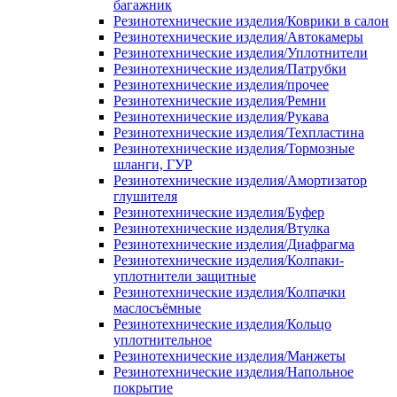
багажник
Резинотехнические изделия/Коврики в салон
Резинотехнические изделия/Автокамеры
Резинотехнические изделия/Уплотнители
Резинотехнические изделия/Патрубки
Резинотехнические изделия/прочее
Резинотехнические изделия/Ремни
Резинотехнические изделия/Рукава
Резинотехнические изделия/Техпластина
Резинотехнические изделия/Тормозные
шланги, ГУР
Резинотехнические изделия/Амортизатор
глушителя
Резинотехнические изделия/Буфер
Резинотехнические изделия/Втулка
Резинотехнические изделия/Диафрагма
Резинотехнические изделия/Колпаки-
уплотнители защитные
Резинотехнические изделия/Колпачки
маслосъёмные
Резинотехнические изделия/Кольцо
уплотнительное
Резинотехнические изделия/Манжеты
Резинотехнические изделия/Напольное
покрытие