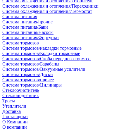
Система охлаждения и отопления/Отопитель
Система охлаждения и отопления/Переходники
Система охлаждения и отопления/Термостат
Система питания
Система питания/прочие
Система питания/Баки
Система питания/Насосы
Система питания/Форсунки
Система тормозов
Система тормозов/накладки тормозные
Система тормозов/Колодки тормозные
Система тормозов/Скоба переднего тормоза
Система тормозов/Барабаны
Система тормозов/Вакуумные усилители
Система тормозов/Диски
Система тормозов/прочее
Система тормозов/Цилиндры
Стеклоочиститель
Стеклоподъёмник
Тросы
Утеплители
Доставка
Поставщики
О Компании
О компании