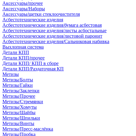
Аксессуары/прочее
Аксессуары/Наборы
Аксессуары/щетки стеклоочистителя
Асбестотехнические изделия
Асбестотехнические изделия/бумага асбестовая
Асбестотехнические изделия/листы асбостальные
Асбестотехнические изделия/листовой паронит
Асбестотехнические изделия/Сальниковая набивка
Выхлопная система
Детали КПП
Детали КПП/прочее
Детали КПП/ КПП в сборе
Детали КПП/Раздаточная КП
Метизы
Метизы/Болты
Метизы/Гайки
Метизы/Заклепки
Метизы/Прочее
Метизы/Стремянки
Метизы/Хомуты
Метизы/Шайбы
Метизы/Шпильки
Метизы/Винты
Метизы/Пресс-маслёнка
Метизы/Пробка