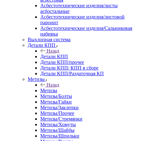
Асбестотехнические изделия/листы
асбостальные
Асбестотехнические изделия/листовой
паронит
Асбестотехнические изделия/Сальниковая
набивка
Выхлопная система
Детали КПП
Назад
Детали КПП
Детали КПП/прочее
Детали КПП/ КПП в сборе
Детали КПП/Раздаточная КП
Метизы
Назад
Метизы
Метизы/Болты
Метизы/Гайки
Метизы/Заклепки
Метизы/Прочее
Метизы/Стремянки
Метизы/Хомуты
Метизы/Шайбы
Метизы/Шпильки