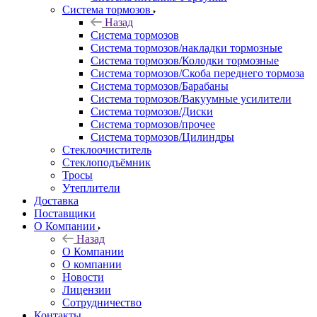
Система тормозов
Назад
Система тормозов
Система тормозов/накладки тормозные
Система тормозов/Колодки тормозные
Система тормозов/Скоба переднего тормоза
Система тормозов/Барабаны
Система тормозов/Вакуумные усилители
Система тормозов/Диски
Система тормозов/прочее
Система тормозов/Цилиндры
Стеклоочиститель
Стеклоподъёмник
Тросы
Утеплители
Доставка
Поставщики
О Компании
Назад
О Компании
О компании
Новости
Лицензии
Сотрудничество
Контакты