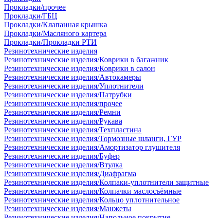
Прокладки/прочее
Прокладки/ГБЦ
Прокладки/Клапанная крышка
Прокладки/Масляного картера
Прокладки/Прокладки РТИ
Резинотехнические изделия
Резинотехнические изделия/Коврики в багажник
Резинотехнические изделия/Коврики в салон
Резинотехнические изделия/Автокамеры
Резинотехнические изделия/Уплотнители
Резинотехнические изделия/Патрубки
Резинотехнические изделия/прочее
Резинотехнические изделия/Ремни
Резинотехнические изделия/Рукава
Резинотехнические изделия/Техпластина
Резинотехнические изделия/Тормозные шланги, ГУР
Резинотехнические изделия/Амортизатор глушителя
Резинотехнические изделия/Буфер
Резинотехнические изделия/Втулка
Резинотехнические изделия/Диафрагма
Резинотехнические изделия/Колпаки-уплотнители защитные
Резинотехнические изделия/Колпачки маслосъёмные
Резинотехнические изделия/Кольцо уплотнительное
Резинотехнические изделия/Манжеты
Резинотехнические изделия/Напольное покрытие