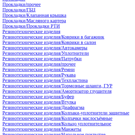
Прокладки/прочее
Прокладки/ГБЦ
Прокладки/Клапанная крышка
Прокладки/Масляного картера
Прокладки/Прокладки РТИ
Резинотехнические изделия
Резинотехнические изделия/Коврики в багажник
Резинотехнические изделия/Коврики в салон
Резинотехнические изделия/Автокамеры
Резинотехнические изделия/Уплотнители
Резинотехнические изделия/Патрубки
Резинотехнические изделия/прочее
Резинотехнические изделия/Ремни
Резинотехнические изделия/Рукава
Резинотехнические изделия/Техпластина
Резинотехнические изделия/Тормозные шланги, ГУР
Резинотехнические изделия/Амортизатор глушителя
Резинотехнические изделия/Буфер
Резинотехнические изделия/Втулка
Резинотехнические изделия/Диафрагма
Резинотехнические изделия/Колпаки-уплотнители защитные
Резинотехнические изделия/Колпачки маслосъёмные
Резинотехнические изделия/Кольцо уплотнительное
Резинотехнические изделия/Манжеты
Резинотехнические изделия/Напольное покрытие