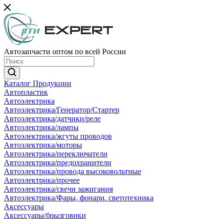
Автозапчасти оптом по всей России
Каталог Продукции
Автопластик
Автоэлектрика
Автоэлектрика/Генератор/Стартер
Автоэлектрика/датчики/реле
Автоэлектрика/лампы
Автоэлектрика/жгуты проводов
Автоэлектрика/моторы
Автоэлектрика/переключатели
Автоэлектрика/предохранители
Автоэлектрика/провода высоковольтные
Автоэлектрика/прочее
Автоэлектрика/свечи зажигания
Автоэлектрика/Фары, фонари. светотехника
Аксессуары
Аксессуары/брызговики