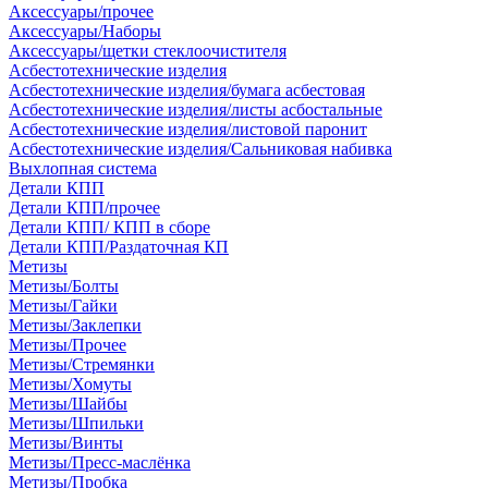
Аксессуары/прочее
Аксессуары/Наборы
Аксессуары/щетки стеклоочистителя
Асбестотехнические изделия
Асбестотехнические изделия/бумага асбестовая
Асбестотехнические изделия/листы асбостальные
Асбестотехнические изделия/листовой паронит
Асбестотехнические изделия/Сальниковая набивка
Выхлопная система
Детали КПП
Детали КПП/прочее
Детали КПП/ КПП в сборе
Детали КПП/Раздаточная КП
Метизы
Метизы/Болты
Метизы/Гайки
Метизы/Заклепки
Метизы/Прочее
Метизы/Стремянки
Метизы/Хомуты
Метизы/Шайбы
Метизы/Шпильки
Метизы/Винты
Метизы/Пресс-маслёнка
Метизы/Пробка