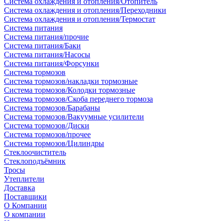
Система охлаждения и отопления/Отопитель
Система охлаждения и отопления/Переходники
Система охлаждения и отопления/Термостат
Система питания
Система питания/прочие
Система питания/Баки
Система питания/Насосы
Система питания/Форсунки
Система тормозов
Система тормозов/накладки тормозные
Система тормозов/Колодки тормозные
Система тормозов/Скоба переднего тормоза
Система тормозов/Барабаны
Система тормозов/Вакуумные усилители
Система тормозов/Диски
Система тормозов/прочее
Система тормозов/Цилиндры
Стеклоочиститель
Стеклоподъёмник
Тросы
Утеплители
Доставка
Поставщики
О Компании
О компании