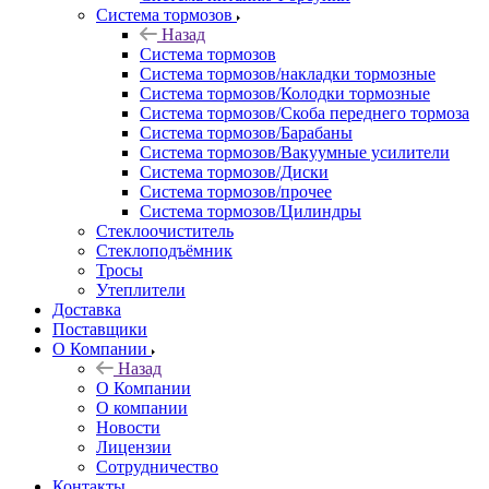
Система тормозов
Назад
Система тормозов
Система тормозов/накладки тормозные
Система тормозов/Колодки тормозные
Система тормозов/Скоба переднего тормоза
Система тормозов/Барабаны
Система тормозов/Вакуумные усилители
Система тормозов/Диски
Система тормозов/прочее
Система тормозов/Цилиндры
Стеклоочиститель
Стеклоподъёмник
Тросы
Утеплители
Доставка
Поставщики
О Компании
Назад
О Компании
О компании
Новости
Лицензии
Сотрудничество
Контакты