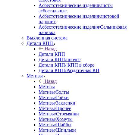
Асбестотехнические изделия/листы
асбостальные
Асбестотехнические изделия/листовой
паронит
Асбестотехнические изделия/Сальниковая
набивка
Выхлопная система
Детали КПП
Назад
Детали КПП
Детали КПП/прочее
Детали КПП/ КПП в сборе
Детали КПП/Раздаточная КП
Метизы
Назад
Метизы
Метизы/Болты
Метизы/Гайки
Метизы/Заклепки
Метизы/Прочее
Метизы/Стремянки
Метизы/Хомуты
Метизы/Шайбы
Метизы/Шпильки