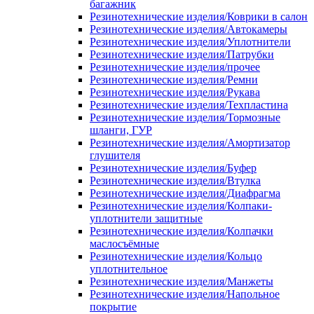
багажник
Резинотехнические изделия/Коврики в салон
Резинотехнические изделия/Автокамеры
Резинотехнические изделия/Уплотнители
Резинотехнические изделия/Патрубки
Резинотехнические изделия/прочее
Резинотехнические изделия/Ремни
Резинотехнические изделия/Рукава
Резинотехнические изделия/Техпластина
Резинотехнические изделия/Тормозные
шланги, ГУР
Резинотехнические изделия/Амортизатор
глушителя
Резинотехнические изделия/Буфер
Резинотехнические изделия/Втулка
Резинотехнические изделия/Диафрагма
Резинотехнические изделия/Колпаки-
уплотнители защитные
Резинотехнические изделия/Колпачки
маслосъёмные
Резинотехнические изделия/Кольцо
уплотнительное
Резинотехнические изделия/Манжеты
Резинотехнические изделия/Напольное
покрытие