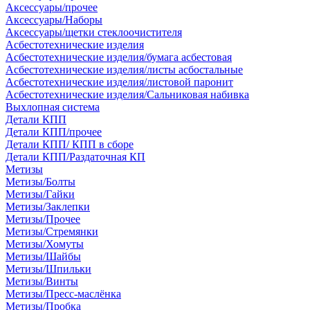
Аксессуары/прочее
Аксессуары/Наборы
Аксессуары/щетки стеклоочистителя
Асбестотехнические изделия
Асбестотехнические изделия/бумага асбестовая
Асбестотехнические изделия/листы асбостальные
Асбестотехнические изделия/листовой паронит
Асбестотехнические изделия/Сальниковая набивка
Выхлопная система
Детали КПП
Детали КПП/прочее
Детали КПП/ КПП в сборе
Детали КПП/Раздаточная КП
Метизы
Метизы/Болты
Метизы/Гайки
Метизы/Заклепки
Метизы/Прочее
Метизы/Стремянки
Метизы/Хомуты
Метизы/Шайбы
Метизы/Шпильки
Метизы/Винты
Метизы/Пресс-маслёнка
Метизы/Пробка