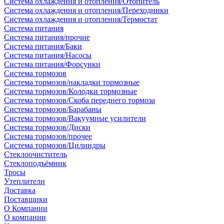
Система охлаждения и отопления/Отопитель
Система охлаждения и отопления/Переходники
Система охлаждения и отопления/Термостат
Система питания
Система питания/прочие
Система питания/Баки
Система питания/Насосы
Система питания/Форсунки
Система тормозов
Система тормозов/накладки тормозные
Система тормозов/Колодки тормозные
Система тормозов/Скоба переднего тормоза
Система тормозов/Барабаны
Система тормозов/Вакуумные усилители
Система тормозов/Диски
Система тормозов/прочее
Система тормозов/Цилиндры
Стеклоочиститель
Стеклоподъёмник
Тросы
Утеплители
Доставка
Поставщики
О Компании
О компании