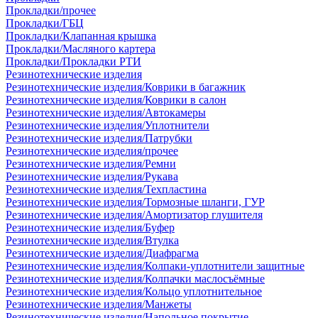
Прокладки/прочее
Прокладки/ГБЦ
Прокладки/Клапанная крышка
Прокладки/Масляного картера
Прокладки/Прокладки РТИ
Резинотехнические изделия
Резинотехнические изделия/Коврики в багажник
Резинотехнические изделия/Коврики в салон
Резинотехнические изделия/Автокамеры
Резинотехнические изделия/Уплотнители
Резинотехнические изделия/Патрубки
Резинотехнические изделия/прочее
Резинотехнические изделия/Ремни
Резинотехнические изделия/Рукава
Резинотехнические изделия/Техпластина
Резинотехнические изделия/Тормозные шланги, ГУР
Резинотехнические изделия/Амортизатор глушителя
Резинотехнические изделия/Буфер
Резинотехнические изделия/Втулка
Резинотехнические изделия/Диафрагма
Резинотехнические изделия/Колпаки-уплотнители защитные
Резинотехнические изделия/Колпачки маслосъёмные
Резинотехнические изделия/Кольцо уплотнительное
Резинотехнические изделия/Манжеты
Резинотехнические изделия/Напольное покрытие