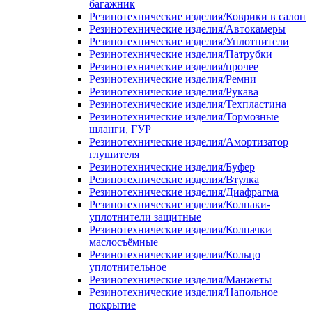
багажник
Резинотехнические изделия/Коврики в салон
Резинотехнические изделия/Автокамеры
Резинотехнические изделия/Уплотнители
Резинотехнические изделия/Патрубки
Резинотехнические изделия/прочее
Резинотехнические изделия/Ремни
Резинотехнические изделия/Рукава
Резинотехнические изделия/Техпластина
Резинотехнические изделия/Тормозные
шланги, ГУР
Резинотехнические изделия/Амортизатор
глушителя
Резинотехнические изделия/Буфер
Резинотехнические изделия/Втулка
Резинотехнические изделия/Диафрагма
Резинотехнические изделия/Колпаки-
уплотнители защитные
Резинотехнические изделия/Колпачки
маслосъёмные
Резинотехнические изделия/Кольцо
уплотнительное
Резинотехнические изделия/Манжеты
Резинотехнические изделия/Напольное
покрытие