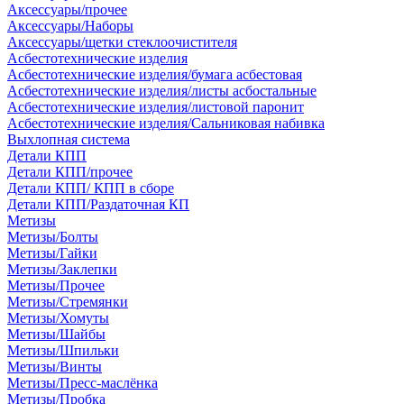
Аксессуары/прочее
Аксессуары/Наборы
Аксессуары/щетки стеклоочистителя
Асбестотехнические изделия
Асбестотехнические изделия/бумага асбестовая
Асбестотехнические изделия/листы асбостальные
Асбестотехнические изделия/листовой паронит
Асбестотехнические изделия/Сальниковая набивка
Выхлопная система
Детали КПП
Детали КПП/прочее
Детали КПП/ КПП в сборе
Детали КПП/Раздаточная КП
Метизы
Метизы/Болты
Метизы/Гайки
Метизы/Заклепки
Метизы/Прочее
Метизы/Стремянки
Метизы/Хомуты
Метизы/Шайбы
Метизы/Шпильки
Метизы/Винты
Метизы/Пресс-маслёнка
Метизы/Пробка