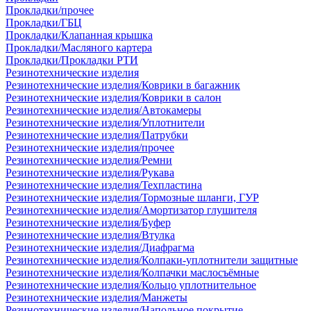
Прокладки/прочее
Прокладки/ГБЦ
Прокладки/Клапанная крышка
Прокладки/Масляного картера
Прокладки/Прокладки РТИ
Резинотехнические изделия
Резинотехнические изделия/Коврики в багажник
Резинотехнические изделия/Коврики в салон
Резинотехнические изделия/Автокамеры
Резинотехнические изделия/Уплотнители
Резинотехнические изделия/Патрубки
Резинотехнические изделия/прочее
Резинотехнические изделия/Ремни
Резинотехнические изделия/Рукава
Резинотехнические изделия/Техпластина
Резинотехнические изделия/Тормозные шланги, ГУР
Резинотехнические изделия/Амортизатор глушителя
Резинотехнические изделия/Буфер
Резинотехнические изделия/Втулка
Резинотехнические изделия/Диафрагма
Резинотехнические изделия/Колпаки-уплотнители защитные
Резинотехнические изделия/Колпачки маслосъёмные
Резинотехнические изделия/Кольцо уплотнительное
Резинотехнические изделия/Манжеты
Резинотехнические изделия/Напольное покрытие