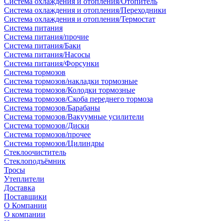
Система охлаждения и отопления/Отопитель
Система охлаждения и отопления/Переходники
Система охлаждения и отопления/Термостат
Система питания
Система питания/прочие
Система питания/Баки
Система питания/Насосы
Система питания/Форсунки
Система тормозов
Система тормозов/накладки тормозные
Система тормозов/Колодки тормозные
Система тормозов/Скоба переднего тормоза
Система тормозов/Барабаны
Система тормозов/Вакуумные усилители
Система тормозов/Диски
Система тормозов/прочее
Система тормозов/Цилиндры
Стеклоочиститель
Стеклоподъёмник
Тросы
Утеплители
Доставка
Поставщики
О Компании
О компании