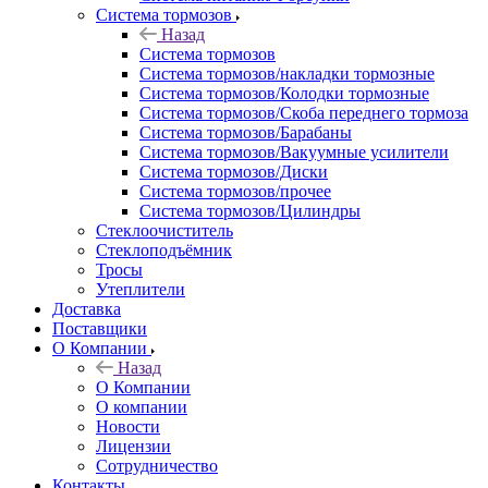
Система тормозов
Назад
Система тормозов
Система тормозов/накладки тормозные
Система тормозов/Колодки тормозные
Система тормозов/Скоба переднего тормоза
Система тормозов/Барабаны
Система тормозов/Вакуумные усилители
Система тормозов/Диски
Система тормозов/прочее
Система тормозов/Цилиндры
Стеклоочиститель
Стеклоподъёмник
Тросы
Утеплители
Доставка
Поставщики
О Компании
Назад
О Компании
О компании
Новости
Лицензии
Сотрудничество
Контакты