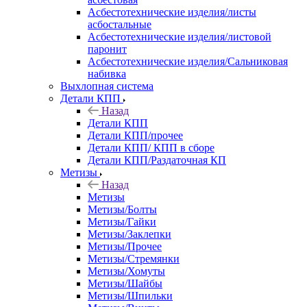
Асбестотехнические изделия/листы
асбостальные
Асбестотехнические изделия/листовой
паронит
Асбестотехнические изделия/Сальниковая
набивка
Выхлопная система
Детали КПП
Назад
Детали КПП
Детали КПП/прочее
Детали КПП/ КПП в сборе
Детали КПП/Раздаточная КП
Метизы
Назад
Метизы
Метизы/Болты
Метизы/Гайки
Метизы/Заклепки
Метизы/Прочее
Метизы/Стремянки
Метизы/Хомуты
Метизы/Шайбы
Метизы/Шпильки