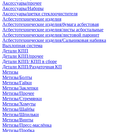
Аксессуары/прочее
Аксессуары/Наборы
Аксессуары/щетки стеклоочистителя
Асбестотехнические изделия
Асбестотехнические изделия/бумага асбестовая
Асбестотехнические изделия/листы асбостальные
Асбестотехнические изделия/листовой паронит
Асбестотехнические изделия/Сальниковая набивка
Выхлопная система
Детали КПП
Детали КПП/прочее
Детали КПП/ КПП в сборе
Детали КПП/Раздаточная КП
Метизы
Метизы/Болты
Метизы/Гайки
Метизы/Заклепки
Метизы/Прочее
Метизы/Стремянки
Метизы/Хомуты
Метизы/Шайбы
Метизы/Шпильки
Метизы/Винты
Метизы/Пресс-маслёнка
Метизы/Пробка