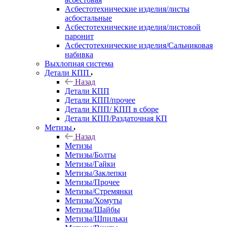
Асбестотехнические изделия/листы
асбостальные
Асбестотехнические изделия/листовой
паронит
Асбестотехнические изделия/Сальниковая
набивка
Выхлопная система
Детали КПП
Назад
Детали КПП
Детали КПП/прочее
Детали КПП/ КПП в сборе
Детали КПП/Раздаточная КП
Метизы
Назад
Метизы
Метизы/Болты
Метизы/Гайки
Метизы/Заклепки
Метизы/Прочее
Метизы/Стремянки
Метизы/Хомуты
Метизы/Шайбы
Метизы/Шпильки