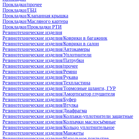
Прокладки/прочее
Прокладки/ГБЦ
Прокладки/Клапанная крышка
Прокладки/Масляного картера
Прокладки/Прокладки РТИ
Резинотехнические изделия
Резинотехнические изделия/Коврики в багажник
Резинотехнические изделия/Коврики в салон
Резинотехнические изделия/Автокамеры
Резинотехнические изделия/Уплотнители
Резинотехнические изделия/Патрубки
Резинотехнические изделия/прочее
Резинотехнические изделия/Ремни
Резинотехнические изделия/Рукава
Резинотехнические изделия/Техпластина
Резинотехнические изделия/Тормозные шланги, ГУР
Резинотехнические изделия/Амортизатор глушителя
Резинотехнические изделия/Буфер
Резинотехнические изделия/Втулка
Резинотехнические изделия/Диафрагма
Резинотехнические изделия/Колпаки-уплотнители защитные
Резинотехнические изделия/Колпачки маслосъёмные
Резинотехнические изделия/Кольцо уплотнительное
Резинотехнические изделия/Манжеты
Резинотехнические изделия/Напольное покрытие