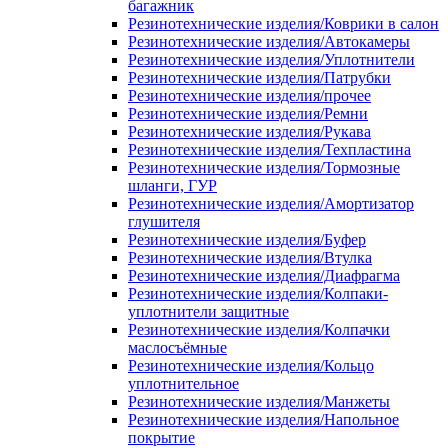
багажник
Резинотехнические изделия/Коврики в салон
Резинотехнические изделия/Автокамеры
Резинотехнические изделия/Уплотнители
Резинотехнические изделия/Патрубки
Резинотехнические изделия/прочее
Резинотехнические изделия/Ремни
Резинотехнические изделия/Рукава
Резинотехнические изделия/Техпластина
Резинотехнические изделия/Тормозные
шланги, ГУР
Резинотехнические изделия/Амортизатор
глушителя
Резинотехнические изделия/Буфер
Резинотехнические изделия/Втулка
Резинотехнические изделия/Диафрагма
Резинотехнические изделия/Колпаки-
уплотнители защитные
Резинотехнические изделия/Колпачки
маслосъёмные
Резинотехнические изделия/Кольцо
уплотнительное
Резинотехнические изделия/Манжеты
Резинотехнические изделия/Напольное
покрытие