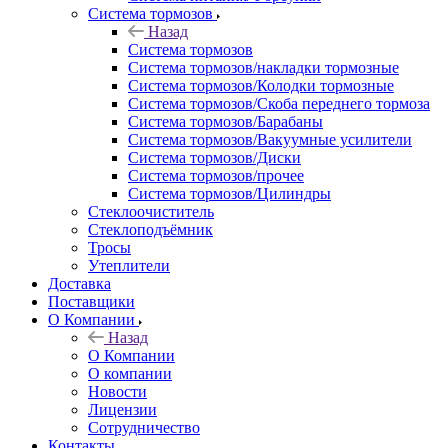
Система тормозов
Назад
Система тормозов
Система тормозов/накладки тормозные
Система тормозов/Колодки тормозные
Система тормозов/Скоба переднего тормоза
Система тормозов/Барабаны
Система тормозов/Вакуумные усилители
Система тормозов/Диски
Система тормозов/прочее
Система тормозов/Цилиндры
Стеклоочиститель
Стеклоподъёмник
Тросы
Утеплители
Доставка
Поставщики
О Компании
Назад
О Компании
О компании
Новости
Лицензии
Сотрудничество
Контакты