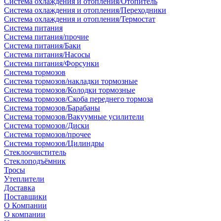
Система охлаждения и отопления/Отопитель
Система охлаждения и отопления/Переходники
Система охлаждения и отопления/Термостат
Система питания
Система питания/прочие
Система питания/Баки
Система питания/Насосы
Система питания/Форсунки
Система тормозов
Система тормозов/накладки тормозные
Система тормозов/Колодки тормозные
Система тормозов/Скоба переднего тормоза
Система тормозов/Барабаны
Система тормозов/Вакуумные усилители
Система тормозов/Диски
Система тормозов/прочее
Система тормозов/Цилиндры
Стеклоочиститель
Стеклоподъёмник
Тросы
Утеплители
Доставка
Поставщики
О Компании
О компании