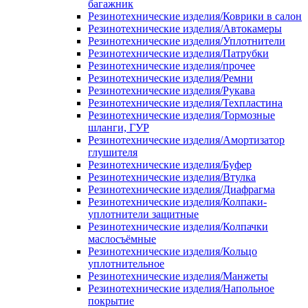
багажник
Резинотехнические изделия/Коврики в салон
Резинотехнические изделия/Автокамеры
Резинотехнические изделия/Уплотнители
Резинотехнические изделия/Патрубки
Резинотехнические изделия/прочее
Резинотехнические изделия/Ремни
Резинотехнические изделия/Рукава
Резинотехнические изделия/Техпластина
Резинотехнические изделия/Тормозные
шланги, ГУР
Резинотехнические изделия/Амортизатор
глушителя
Резинотехнические изделия/Буфер
Резинотехнические изделия/Втулка
Резинотехнические изделия/Диафрагма
Резинотехнические изделия/Колпаки-
уплотнители защитные
Резинотехнические изделия/Колпачки
маслосъёмные
Резинотехнические изделия/Кольцо
уплотнительное
Резинотехнические изделия/Манжеты
Резинотехнические изделия/Напольное
покрытие