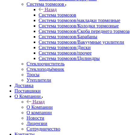
Система тормозов
Назад
Система тормозов
Система тормозов/накладки тормозные
Система тормозов/Колодки тормозные
Система тормозов/Скоба переднего тормоза
Система тормозов/Барабаны
Система тормозов/Вакуумные усилители
Система тормозов/Диски
Система тормозов/прочее
Система тормозов/Цилиндры
Стеклоочиститель
Стеклоподъёмник
Тросы
Утеплители
Доставка
Поставщики
О Компании
Назад
О Компании
О компании
Новости
Лицензии
Сотрудничество
Контакты