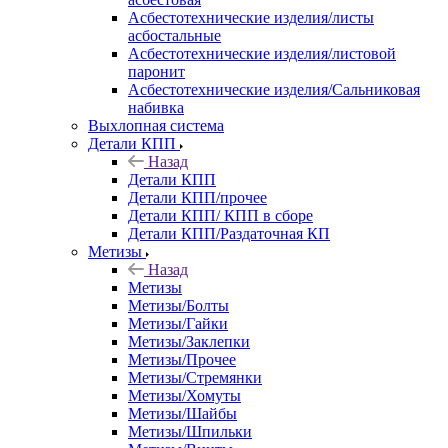
Асбестотехнические изделия/листы
асбостальные
Асбестотехнические изделия/листовой
паронит
Асбестотехнические изделия/Сальниковая
набивка
Выхлопная система
Детали КПП
Назад
Детали КПП
Детали КПП/прочее
Детали КПП/ КПП в сборе
Детали КПП/Раздаточная КП
Метизы
Назад
Метизы
Метизы/Болты
Метизы/Гайки
Метизы/Заклепки
Метизы/Прочее
Метизы/Стремянки
Метизы/Хомуты
Метизы/Шайбы
Метизы/Шпильки