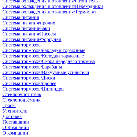
Система охлаждения и отопления/Отопитель
Система охлаждения и отопления/Переходники
Система охлаждения и отопления/Термостат
Система питания
Система питания/прочие
Система питания/Баки
Система питания/Насосы
Система питания/Форсунки
Система тормозов
Система тормозов/накладки тормозные
Система тормозов/Колодки тормозные
Система тормозов/Скоба переднего тормоза
Система тормозов/Барабаны
Система тормозов/Вакуумные усилители
Система тормозов/Диски
Система тормозов/прочее
Система тормозов/Цилиндры
Стеклоочиститель
Стеклоподъёмник
Тросы
Утеплители
Доставка
Поставщики
О Компании
О компании