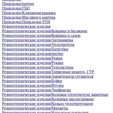
Прокладки/прочее
Прокладки/ГБЦ
Прокладки/Клапанная крышка
Прокладки/Масляного картера
Прокладки/Прокладки РТИ
Резинотехнические изделия
Резинотехнические изделия/Коврики в багажник
Резинотехнические изделия/Коврики в салон
Резинотехнические изделия/Автокамеры
Резинотехнические изделия/Уплотнители
Резинотехнические изделия/Патрубки
Резинотехнические изделия/прочее
Резинотехнические изделия/Ремни
Резинотехнические изделия/Рукава
Резинотехнические изделия/Техпластина
Резинотехнические изделия/Тормозные шланги, ГУР
Резинотехнические изделия/Амортизатор глушителя
Резинотехнические изделия/Буфер
Резинотехнические изделия/Втулка
Резинотехнические изделия/Диафрагма
Резинотехнические изделия/Колпаки-уплотнители защитные
Резинотехнические изделия/Колпачки маслосъёмные
Резинотехнические изделия/Кольцо уплотнительное
Резинотехнические изделия/Манжеты
Резинотехнические изделия/Напольное покрытие