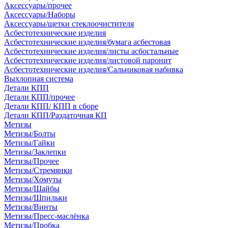
Аксессуары/прочее
Аксессуары/Наборы
Аксессуары/щетки стеклоочистителя
Асбестотехнические изделия
Асбестотехнические изделия/бумага асбестовая
Асбестотехнические изделия/листы асбостальные
Асбестотехнические изделия/листовой паронит
Асбестотехнические изделия/Сальниковая набивка
Выхлопная система
Детали КПП
Детали КПП/прочее
Детали КПП/ КПП в сборе
Детали КПП/Раздаточная КП
Метизы
Метизы/Болты
Метизы/Гайки
Метизы/Заклепки
Метизы/Прочее
Метизы/Стремянки
Метизы/Хомуты
Метизы/Шайбы
Метизы/Шпильки
Метизы/Винты
Метизы/Пресс-маслёнка
Метизы/Пробка